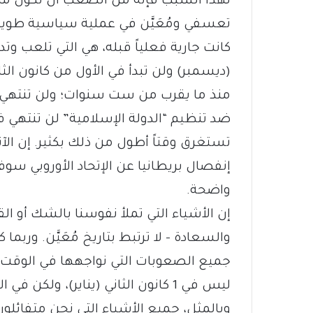
(ديسمبر) ولن تبدأ في الأول من كانون الثا
منذ ما يقرب من ست سنوات؛ ولن تنتهي ف
ضد تنظيم “الدولة الإسلامية” لن تنتهي 
تستغرق وقتاً أطول من ذلك بكثير. إن الآث
إنفصال بريطانيا عن الإتحاد الأوروبي س
واضحة.
إن الأشياء التي تملأ نفوسنا بالشك أو الق
والسعادة – لا ترتبط بتاريخ مُعَيَّن. ورب
جميع الصعوبات التي نواجهها في الوقت 
ليس في 1 كانون الثاني (يناير)، ولكن في الوقت المناسب.
وبالمثل، جميع الأشياء التي نحن متفائلو