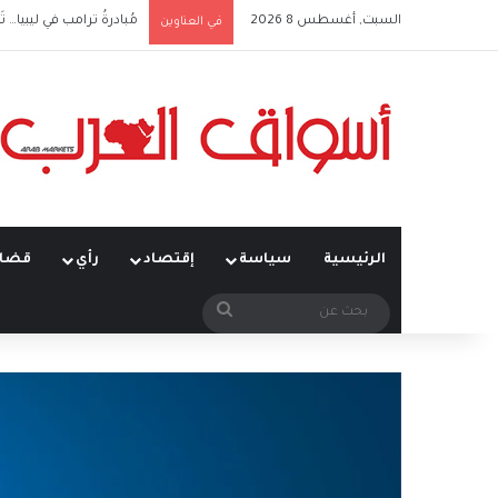
السبت, أغسطس 8 2026
مُبادرةُ ترامب في ليبيا… تَ
في العناوين
الرئيسية
سياسة
إقتصاد
رأي
قضاي
بحث
عن