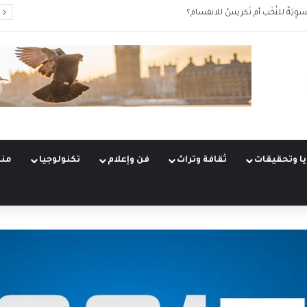
سوِيَةٌ للنُخَب أم تَكريسٌ للانقسام؟
ا وتحقيقات
ثقافة وتراث
فن وإعلام
تكنولوجيا
منو