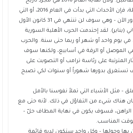
لهذا السبب فإنه من الصعب أن نكون متفائلين. ولأن نهاية العام 2016 هي مجرد تاريخ
تعسفي ومُعَيَّن في عملية سياسية طويلة، فإن الأحداث التي بدأت في العام 2016، أو التي
كانت جارية فعلياً قبله، هي التي تلعب وتدور الآن – وهي سوف لن تنتهي في 31 كانون الأول
ني (يناير). لقد إحتدمت الحرب الأهلية السورية
ي يوم واحد أو شهر أو ربما حتى سنة. والحرب
في الموصل أو الرقة في أسابيع، ولكنها سوف
ار المترتبة على رئاسة ترامب أو التصويت على
وف تستغرق بدورها شهوراً أو سنوات لكي تصبح
لق – مثل الأشياء التي تملأ نفوسنا بالأمل
ما كان هناك شيء من التفاؤل في ذلك. لأنه حتى مع
الراهن، فسوف يكون في نهاية المطاف حلّ –
ن بها وحولها – وكل واحد ستكون لديه قائمة