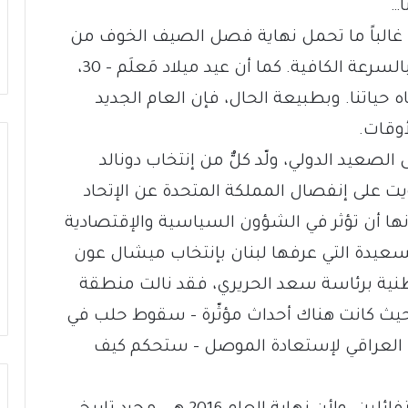
ا…
ا. غالباً ما تحمل نهاية فصل الصيف الخوف من
أن السنة تمرّ وإنجاز أهدافنا، ربما، لم يتم بالسرعة الكافية. كما أن عيد ميلاد مَعلَم – 30،
ً بإتجاه حياتنا. وبطبيعة الحال، فإن العام الجديد
أوقات.
 سنة 2016 تحديات. على الصعيد الدولي، ولّد كلٌّ من إنتخاب دونالد
يت على إنفصال المملكة المتحدة عن الإتحاد
نها أن تؤثر في الشؤون السياسية والإقتصادية
السعيدة التي عرفها لبنان بإنتخاب ميشال عون
طنية برئاسة سعد الحريري، فقد نالت منطقة
ث كانت هناك أحداث مؤثّرة – سقوط حلب في
 العراقي لإستعادة الموصل – ستحكم كيف