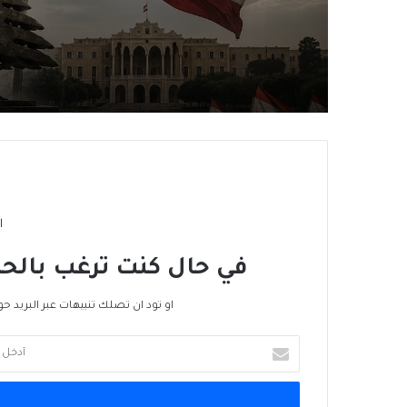
تَخوينُ “حزب الله” رمزيَّة ا
يُفقِدُهُ حاضِنَته اللبنانية؟
ا
في حال كنت ترغب بالحص
او تود ان تصلك تنبيهات عبر البريد حو
أدخل
بريدك
الإلكتروني