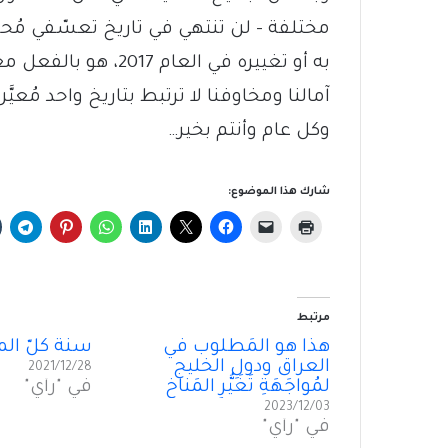
مختلفة – لن تنتهي في تاريخ تعسّفي مُحدَّ
آمالنا ومخاوفنا لا ترتبط بتاريخ واحد مُعيَّن
وكل عام وأنتم بخير…
شارك هذا الموضوع:
مرتبط
هذا هو المَطلوب في
سنة كلّ ال
العراق ودولِ الخليج
2021/12/28
لمُواجَهَةِ تَغَيُّرِ المَناخ
في "رأي"
2023/12/03
في "رأي"