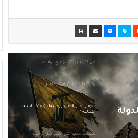
هل الحُكمُ امتناع؟!
يست
سكايب
ماسنجر
مشاركة عبر البريد
طباعة
مَن قَتَلَ بيروت؟ الجميع… ولا أحد
بوتين واحد لا بوتينان في روسيا!
تَخوينُ “حزب الله” رمزيَّة الدولة يُفقِدُهُ حاضِنَته
اللبنانية؟
 زمنُ
سقوطُ “الأذرُع”: هل انتهى زمنُ الوكلاء؟
هل الحُكمُ امتناع؟!