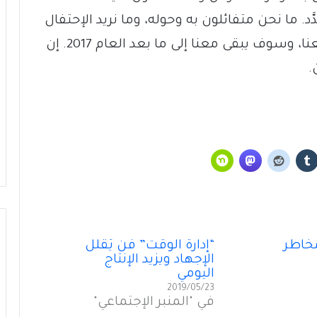
د. ما نحن متفائلون به وحوله، وما نريد الإحتفال
به أو تغييره في العام 2017، هو بالفعل معنا، وسوف يبقى معنا إلى ما بعد العام 2017. إن
.
بوتين واحد لا بوتينان في روسيا!
مخاطر
“إدارة الوقت” فنٌّ يُقلِّل
تَخوينُ “حزب الله” رمزيَّة الدولة يُفقِدُهُ حاضِنَته
الإجهاد ويزيد الإنتاج
اللبنانية؟
اليومي
2019/05/23
في "المنبر الإجتماعي"
سقوطُ “الأذرُع”: هل انتهى زمنُ الوكلاء؟