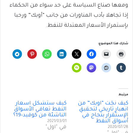
ومعها صناع السياسة على حد سواء من الحكماء
إذا تجاهلا بأدب المناورات من جانب “أوبك” ورحبا
بإستمرار الأسعار المعتدلة للنفط.
شارك هذا الموضوع:
مرتبط
كيف نَجَت “أوبك” من
كيف ستُشكّل أسعار
انهيارٍ تاريخي لتحقيقِ
النفط تعافي الأسواق
الإستقرار بنجاح في
الناشئة من كوفيد-19؟
أسواق النفط
2021/03/01
في "أول"
2020/07/28