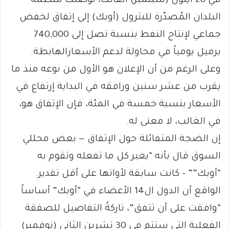
في 28 أيلول (سبتمبر) الفائت، توصّلت منظمة
البلدان المُصدّرة للبترول (أوبك) إلى إتفاق لخفض
جماعي لإنتاج النفط بنسبة تصل إلى 740,000
برميل يومياً في محاولة لدعم الأسعارالهابطة.
وعلى الرغم من أن الإعلان هو الأول من نوعه منذ ما
يقرب من عشر سنين ورافقه في البداية إرتفاع في
الأسعار بنسبة خمسة في المئة، فإن الإتفاق هو،
في الغالب، لا معنى له.
إن الضجة المتفائلة حول الإتفاق — بعض محللي
السوق قال بأنه “يغير كل ما تفعله وتقوم به
“أوبك”” – كانت سابقة لأوانها على أقل تقدير.
الواقع أن الدول ال14 الأعضاء في “أوبك” أساساً
“وافقت على أن تتفق”، تاركةً التفاصيل للصفقة
الفعلية التي ستتم في 30 تشرين الثاني (نوفمبر)