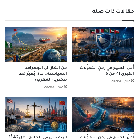
مقالات ذات صلة
أَمنُ الخليج في زمنِ التحوُّلات
من الغاز إلى الجغرافيا
الكبرى (4 من 5)
السياسية… ماذا يُغيّرُ خط
نيجيريا–المغرب؟
2026/08/02
2026/08/02
أَمنُ الخليج في زمنِ التحوُّلاتِ
الرنمينبي في الخليج… هل يُهَدِّدُ