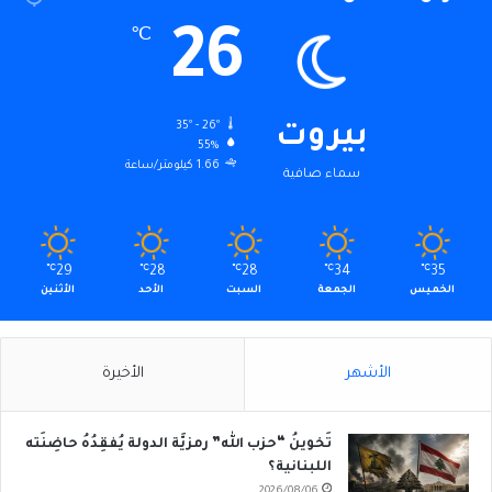
26
℃
35º - 26º
بيروت
55%
1.66 كيلومتر/ساعة
سماء صافية
℃
29
℃
28
℃
28
℃
34
℃
35
الخميس
الجمعة
السبت
الأحد
الأثنين
الأشهر
الأخيرة
تَخوينُ “حزب الله” رمزيَّة الدولة يُفقِدُهُ حاضِنَته
اللبنانية؟
2026/08/06