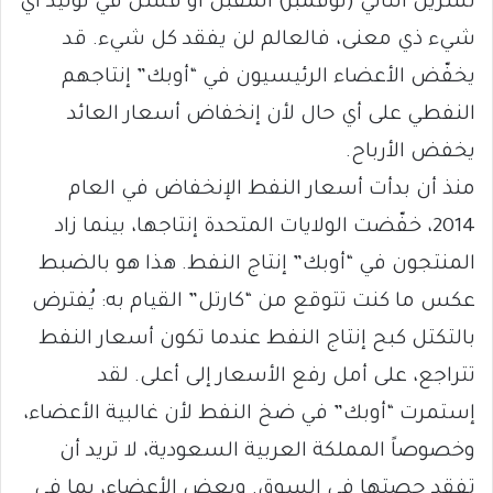
تشرين الثاني (نوفمبر) المقبل أو فشل في توليد أي
شيء ذي معنى، فالعالم لن يفقد كل شيء. قد
يخفّض الأعضاء الرئيسيون في “أوبك” إنتاجهم
النفطي على أي حال لأن إنخفاض أسعار العائد
يخفض الأرباح.
منذ أن بدأت أسعار النفط الإنخفاض في العام
2014، خفّضت الولايات المتحدة إنتاجها، بينما زاد
المنتجون في “أوبك” إنتاج النفط. هذا هو بالضبط
عكس ما كنت تتوقع من “كارتل” القيام به: يُفترض
بالتكتل كبح إنتاج النفط عندما تكون أسعار النفط
تتراجع، على أمل رفع الأسعار إلى أعلى. لقد
إستمرت “أوبك” في ضخ النفط لأن غالبية الأعضاء،
وخصوصاً المملكة العربية السعودية، لا تريد أن
تفقد حصتها في السوق. وبعض الأعضاء، بما في