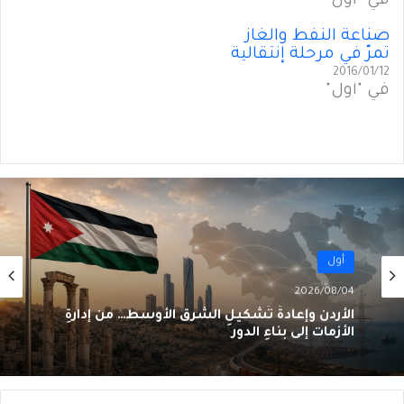
في "أول"
صناعة النفط والغاز
تمرّ في مرحلة إنتقالية
2016/01/12
في "أول"
أول
2026/08/04
الأردن وإعادةُ تَشكيلِ الشرق الأوسط… من إدارةِ
الأزمات إلى بناءِ الدور