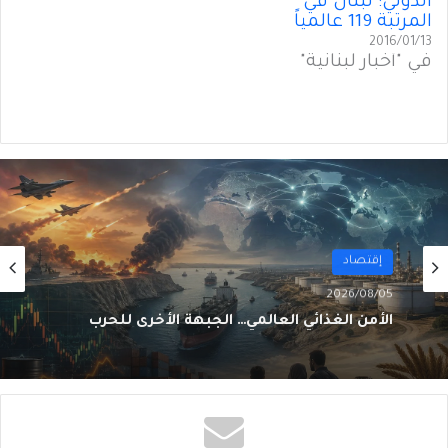
الدولي: لبنان في
المرتبة 119 عالمياً
2016/01/13
في "أخبار لبنانية"
أول
2026/08/02
من الغاز إلى الجغرافيا السياسية… ماذا يُغيّرُ خط
نيجيريا–المغرب؟