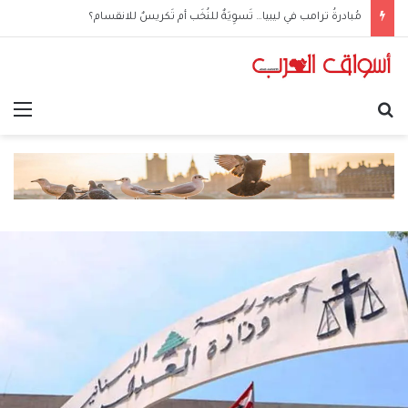
مُبادرةُ ترامب في ليبيا… تَسوِيَةٌ للنُخَب أم تَكريسٌ للانقسام؟
بحث عن
الق