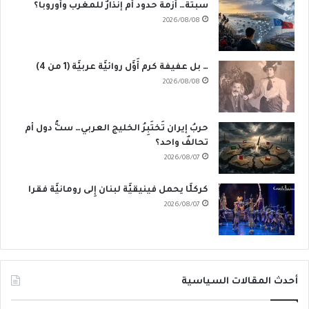
سبتة… أزمة حدود أم إنذارٌ للمغرب وأوروبا؟
2026/08/08
… بل عفيفة كرم أَوَّل روائيَّة عربيَّة (1 من 4)
2026/08/08
حربُ إيران تَختَبِرُ الخليج العربي… ستُّ دول أم
تحالفٌ واحد؟
2026/08/07
كركلَّا يحمل فينيقيَّة لبنان إِلى رومانيَّة فقرا
2026/08/07
أحدث المقالات السياسية