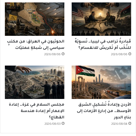
مُبادرةُ ترامب في ليبيا… تَسوِيَةٌ
الحوثيون في العراق: من مكتبٍ
للنُخَب أم تَكريسٌ للانقسام؟
سياسي إلى شبكةِ عمليّات
2026/08/06
2026/08/06
الأردن وإعادةُ تَشكيلِ الشرق
مجلس السلام في غزة… إعادة
الأوسط… من إدارةِ الأزمات إلى
الإعمار أم إعادة هندسة
بناءِ الدور
القطاع؟
2026/08/03
2026/08/04