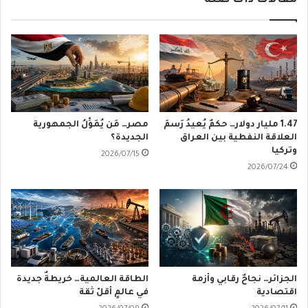
مقالات ذات صلة
1.47 مليار دولار… حكمٌ يُعيدُ رَسمَ
مصر… مَن يُمَوِّلُ الجمهورية
العلاقة النفطية بين العراق
الجديدة؟
وتركيا
2026/07/15
2026/07/24
الجزائر… نجاحٌ رقابي وأزمة
الطاقة العالمية… خريطةٌ جديدة
اقتصادية
في عالمٍ أقلّ ثقة