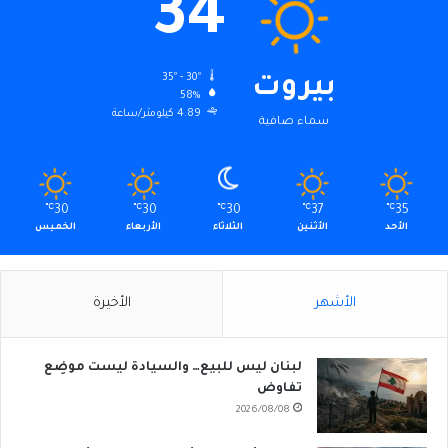
34
35º - 30º
بيروت
58%
4.89 كيلومتر/ساعة
سماء صافية
℃
30
℃
30
℃
30
℃
37
℃
35
الأحد
الأثنين
الثلاثاء
الأربعاء
الخميس
الأشهر
الأخيرة
لبنان ليس للبيع… والسيادة ليست موضِع
تفاوض
2026/08/08