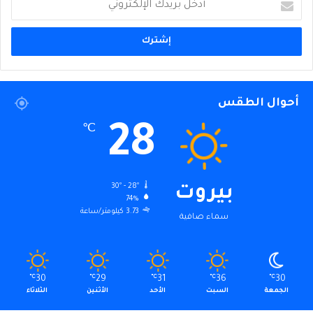
بريدك
الإلكتروني
أحوال الطقس
28
℃
30º - 28º
بيروت
74%
3.73 كيلومتر/ساعة
سماء صافية
℃
30
℃
29
℃
31
℃
36
℃
30
الجمعة
السبت
الأحد
الأثنين
الثلاثاء