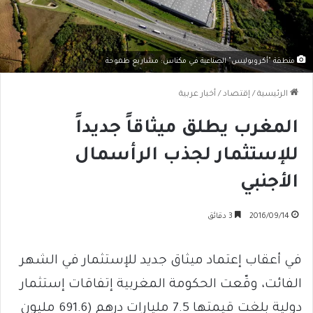
منطقة "أكروبوليس" الصناعية في مكناس: مشاريع طموحة
الرئيسية
/
إقتصاد
/
أخبار عربية
المغرب يطلق ميثاقاً جديداً
للإستثمار لجذب الرأسمال
الأجنبي
2016/09/14
3 دقائق
في أعقاب إعتماد ميثاق جديد للإستثمار في الشهر
الفائت، وقّعت الحكومة المغربية إتفاقات إستثمار
دولية بلغت قيمتها 7.5 مليارات درهم (691.6 مليون