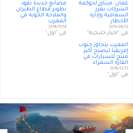
عُمان: ميثاقٌ لحوكمة
مصانع جديدة تقود
الشركات يعزّز
تطوير قطاع الطيران
الشفافية وإدارة
والملاحة الجوية في
الأخطار
المغرب
2018/11/14
2015/08/12
في "أخبار خليجية"
في "أول"
المغرب يتجاوز جنوب
إفريقيا ليصبح أكبر
منتج للسيارات في
القارة السمراء
2018/12/13
في "أول"
أول