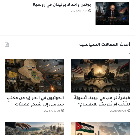
بوتين واحد لا بوتينان في روسيا!
2026/08/06
أحدث المقالات السياسية
مُبادرةُ ترامب في ليبيا… تَسوِيَةٌ
الحوثيون في العراق: من مكتبٍ
للنُخَب أم تَكريسٌ للانقسام؟
سياسي إلى شبكةِ عمليّات
2026/08/06
2026/08/06