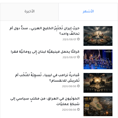
الأشهر
الأخيرة
حربُ إيران تَختَبِرُ الخليج العربي… ستُّ دول أم
تحالفٌ واحد؟
2026/08/07
كركلَّا يحمل فينيقيَّة لبنان إِلى رومانيَّة فقرا
2026/08/07
مُبادرةُ ترامب في ليبيا… تَسوِيَةٌ للنُخَب أم
تَكريسٌ للانقسام؟
2026/08/06
الحوثيون في العراق: من مكتبٍ سياسي إلى
شبكةِ عمليّات
2026/08/06