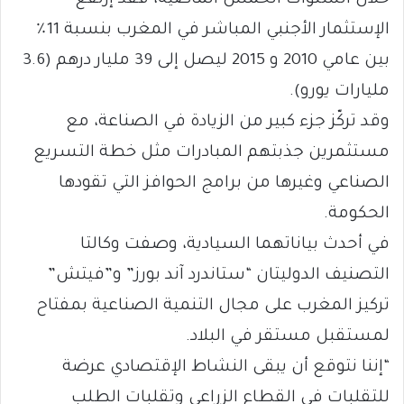
خلال السنوات الخمس الماضية، فقد إرتفع
الإستثمار الأجنبي المباشر في المغرب بنسبة 11٪
بين عامي 2010 و 2015 ليصل إلى 39 مليار درهم (3.6
مليارات يورو).
وقد تركّز جزء كبير من الزيادة في الصناعة، مع
مستثمرين جذبتهم المبادرات مثل خطة التسريع
الصناعي وغيرها من برامج الحوافز التي تقودها
الحكومة.
في أحدث بياناتهما السيادية، وصفت وكالتا
التصنيف الدوليتان “ستاندرد آند بورز” و”فيتش”
تركيز المغرب على مجال التنمية الصناعية بمفتاح
لمستقبل مستقر في البلاد.
“إننا نتوقع أن يبقى النشاط الإقتصادي عرضة
للتقلبات في القطاع الزراعي وتقلبات الطلب