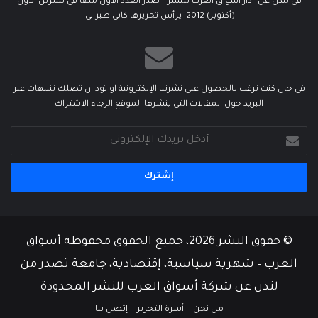
في لندن عن “دار أسواق العرب للنشر”. صدر العدد الأول منها في تشرين الأول
(أكتوبر) 2012. يرأس تحريرها كابي طبراني.
في حال كنت ترغب بالحصول على نشرتنا الإلكترونية او تود ان تصلك تنبيهات عبر
البريد حول المقالات التي ينشرها الموقع الرجاء الاشتراك
أدخل
بريدك
الإلكتروني
© حقوق النشر 2026، جميع الحقوق محفوظة أسواق
العرب – شهرية سياسية، إقتصادية، جامعة تصدر من
لندن عن شركة أسواق العرب للنشر المحدودة
من نحن
أسرة التحرير
إتصل بنا