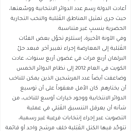
أعادت الدولة رسم عدد الدوائر الانتخابية ووسّعتها،
حيث جرى تمثيل المناطق القَبَلية والنخب التجارية
الحضرية بنسبٍ غير متناسبة.
وفي الآونة الأخيرة، إستلزم تحوّل بعض الفئات
القَبَلية إلى المعارضة إجراء تغيير آخر. فبعد حلّ
البرلمان أربع مرات في غضون أربع سنوات، عادت
الكويت في العام 2012 إلى نظام الدوائر الخمس
وضاعفت أيضاً عدد المرشحين الذين يمكن للناخب
أن يختارهم. كان الأمل معقوداً على أن توسيع
الدوائر الانتخابية ووجود خيارات أوسع للناخب، من
شأنه أن يعرقل التنسيق القَبَلي في عملية
التصويت عبر إجراء إنتخابات فرعية غير رسمية،
تتوحّد فيها الكتل القَبَلية خلف مرشح واحد أو قائمة