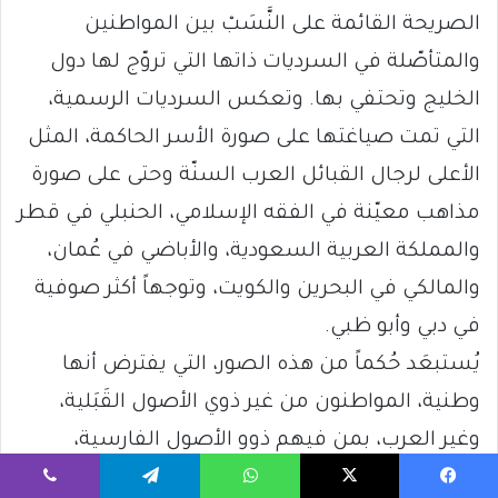
الصريحة القائمة على النَّسَبْ بين المواطنين
والمتأصّلة في السرديات ذاتها التي تروّج لها دول
الخليج وتحتفي بها. وتعكس السرديات الرسمية،
التي تمت صياغتها على صورة الأسر الحاكمة، المثل
الأعلى لرجال القبائل العرب السنّة وحتى على صورة
مذاهب معيّنة في الفقه الإسلامي، الحنبلي في قطر
والمملكة العربية السعودية، والأباضي في عُمان،
والمالكي في البحرين والكويت، وتوجهاً أكثر صوفية
في دبي وأبو ظبي.
يُستبعَد حُكماً من هذه الصور، التي يفترض أنها
وطنية، المواطنون من غير ذوي الأصول القَبَلية،
وغير العرب، بمن فيهم ذوو الأصول الفارسية،
والمواطنون الذين يُنسبون إلى تقليد سنّي مختلف؛
يسبوك
‫X
واتساب
تيلقرام
ڤايبر