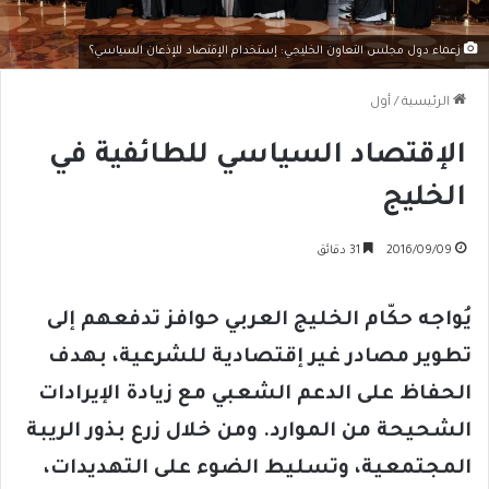
زعماء دول مجلس التعاون الخليجي: إستخدام الإقتصاد للإذعان السياسي؟
الرئيسية
/
أول
الإقتصاد السياسي للطائفية في
الخليج
2016/09/09
31 دقائق
يُواجه حكّام الخليج العربي حوافز تدفعهم إلى
تطوير مصادر غير إقتصادية للشرعية، بهدف
الحفاظ على الدعم الشعبي مع زيادة الإيرادات
الشحيحة من الموارد. ومن خلال زرع بذور الريبة
المجتمعية، وتسليط الضوء على التهديدات،