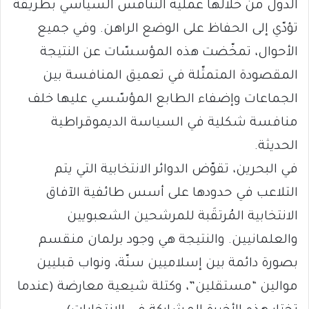
الدول من خلالها عملية التنافس السياسي بطريقة
تؤدّي إلى الحفاظ على الوضع الراهن. وفي جميع
الأحوال، تمخّضت هذه المؤسسّات عن النتيجة
المقصودة المتمثّلة في تعميق المنافسة بين
الجماعات وإضفاء الطابع المؤسّسي عليها خلف
منافسة شكلية في السياسة الديموقراطية
الحديثة.
في البحرين، تقوّض الدوائر الانتخابية التي يتم
التلاعب في حدودها على أسس طائفية الآفاق
الانتخابية المُرتقَبة للمرشحين الشعبويين
والعلمانيين. والنتيجة هي وجود برلمان منقسم
بصورة دائمة بين إسلاميين سنّة، ونواب قبليين
موالين “مستقلين”، وكتلة شيعية معارضة (عندما