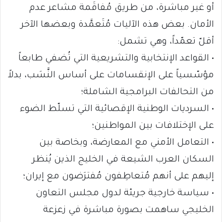
أو غير مباشرة، من طريق مُفاقَمة مشاعر عدم
الأمان. بعض هذه الآليات مُتَعمَّدة وبعضها الآخر
أقلّ تعمّداً، وهي تشمل:
• القواعد الإنتخابية والتشريعية التي تُضفي طابعاً
مؤسّسياً على الإنقسامات على أساس النَّسَب، بدلاً
من التحالفات البرامجية الشاملة؛
• السرديات الوطنية الإقصائية التي تسلّط الضوء
على الإختلافات بين المواطنين؛
• التعامل الأمني مع المعارضة، وبخاصة بين
السكان العرب الشيعة في الخليج الذين يُنظر
إليهم على أنهم مُتعاطِفون مُفترَضون مع إيران؛
• سياسة خارجية جريئة لدول مجلس التعاون
الخليجي ساهمت بصورة مباشرة في زعزعة