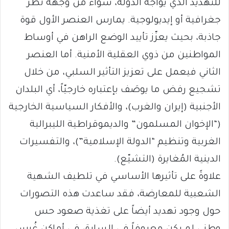
للتهديد الذي يواجه الدولة، سواء من وجهة نظر
جغرافية أو إيديولوجية. يمارس العنصر الأول قوة
جاذبة، بحيث يعزّز تأييد الوضع الراهن في أوساط
المواطنين من ذوي العقلية الأمنية. أما العنصر
الثاني فيعمل على تعزيز التأثير السلبي، من خلال
تشجيع رفض ما يوصَف بإعتباره خارجيّاً، أي البلدان
الأجنبية (إيران والغرب)، والأفكار السياسية الخارجية
(“الإخوان المسلمون” والديموقراطية الليبرالية
الغربية وتنظيم “الدولة الإسلامية”)، والتفسيرات
الدينية المُغايرة (التشيّع).
علاوةً على تأثيرها الأساسي في تلطيف الشهية
الشعبية للمعارضة، فقد ساعدت هذه التصورات
حول وجود تهديد أيضاً على تغذية صعود حس