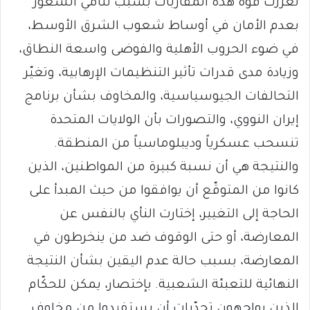
تعزّزت قوة هذه المقاربات بسبب تنامي الشعور
بعدم الأمان في أوساط شعوب الشرق الأوسط،
في ضوء الحروب الأهلية والفوضى واسعة النطاق،
وزيادة مدى قدرات تأثير التنظيمات الإرهابية، وتغيّر
التحالفات الجيوسياسية، والمخاوف بشأن برنامج
إيران النووي، والتصورات بأن الولايات المتحدة
تنسحب عسكرياً وديبلوماسياً من المنطقة.
والنتيجة هي أن نسبة كبيرة من المواطنين، الذين
كانوا من المتوقّع أن يوافقوا من حيث المبدأ على
الحاجة إلى التغيير، إختارت النأي بالنفس عن
المعارضة، أو حتى الوقوف ضد من ينخرطون في
المعارضة، بسبب حالة عدم اليقين بشأن النتيجة
النهائية للتعبئة الشعبية. بإختصار، يمكن للحكّام
الذين يواجهون تحدّيات أن يستفيدوا من مخاوف