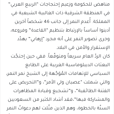
مناهض للحكومة وزعيم إحتجاجات “الربيع العربي”
في المنطقة الشرقية ذات الغالبية الشيعية في
المملكة. أُعدم النمر إلى جانب 46 شخصاً آخرين
أدينوا أساساً بالإرتباط بتنظيم “القاعدة” وفروعه،
وجرى تصوير النمر على أنه مجرد “إرهابي” يهدّد
الإستقرار والأمن في البلاد.
كان الردّ العام سريعاً ومتوقّعاً. ففي حين إحتجّت
البعثات الديبلوماسية الغربية على الطابع
السياسي للإتهامات المُوَجّهة إلى الشيخ نمر النمر،
والتي شملت “عصيان ولي الأمر”، و”التحريض على
الفتنة الطائفية”، و”تشجيع وقيادة المظاهرات
والمشاركة فيها”،فقد أشاد الكثير من السعوديين
السنّة بالخطوة، وهم الذين مثّلت لهم دعواتُ النمر