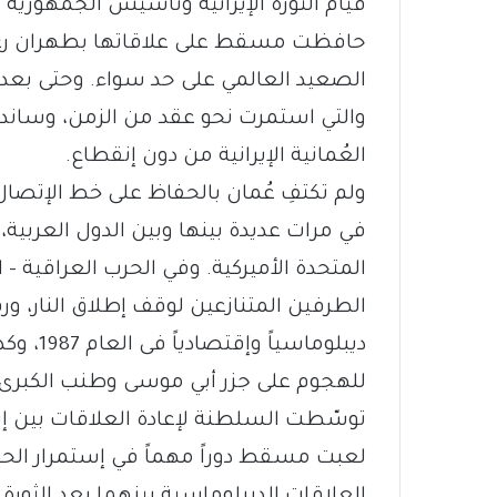
قيام الثورة الإيرانية وتأسيس الجمهورية 
حافظت مسقط على علاقاتها بطهران رغم 
والتي استمرت نحو عقد من الزمن، وساندت
العُمانية الإيرانية من دون إنقطاع.
ولم تكتفِ عُمان بالحفاظ على خط الإتصا
في مرات عديدة بينها وبين الدول العربية، و
المتحدة الأميركية. وفي الحرب العراقية 
الطرفين المتنازعين لوقف إطلاق النار، و
ديبلوما
للهجوم على جزر أبي موسى وطنب الكبرى 
توسّطت السلطنة لإعادة العلاقات بين إير
لعبت مسقط دوراً مهماً في إستمرار الحوا