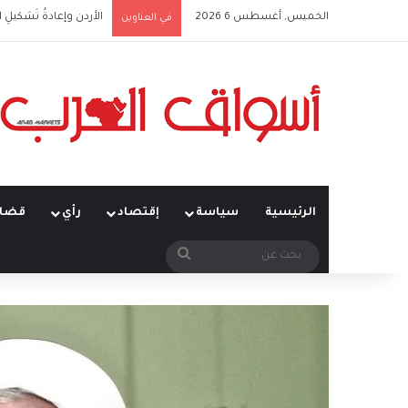
الخميس, أغسطس 6 2026
أَمنُ الخليج في زمنِ التحوُّ
في العناوين
الرئيسية
سياسة
إقتصاد
رأي
قضاي
بحث
عن