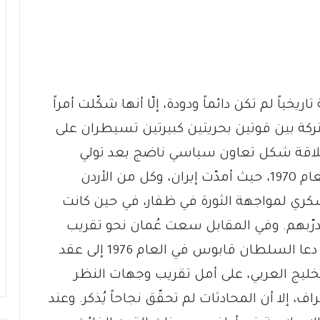
خياً لم تكن دائماً ودودة، إلّا أنها شكّلت أمراً
ركة بين قوتين بحريتين كبيرتين تسيطران على
علاقة شكل تعاون سياسي ناضج بعد تولي
السلطان قابوس بن سعيد الحكم في العام 1970، حيث أمدّت إيران، وكل من الأردن
كري لمواجهة الثورة في ظفار، في حين كانت
درّبهم. وفي المقابل سعت عُمان نحو تقريب
إيران من دول الخليج العربية الأخرى، حيث دعا السلطان قابوس في العام 1976 إلى عقد
لخليج العربي، على أمل تقريب وجهات النظر
ف، إلا أن المحادثات لم تحقّق نجاحاً يُذكر. وعند