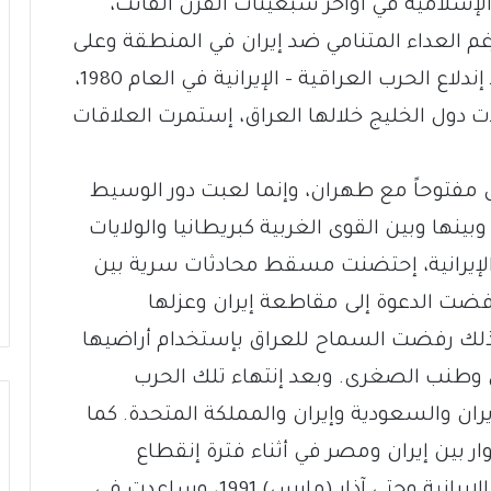
الإسلامية في أواخر سبعينات القرن الفائت،
العداء المتنامي ضد إيران في المنطقة وعلى
الصعيد العالمي على حد سواء. وحتى بعد إندلاع الحرب العراقية – الإيرانية في العام 1980،
 دول الخليج خلالها العراق، إستمرت العلاقات
ل مفتوحاً مع طهران، وإنما لعبت دور الوسيط
بينها وبين القوى الغربية كبريطانيا والولايات
– الإيرانية، إحتضنت مسقط محادثات سرية بين
رفضت الدعوة إلى مقاطعة إيران وعزلها
سياً وإقتصادياً فى العام 1987، وكذلك رفضت السماح للعراق بإستخدام أراضيها
وطنب الصغرى. وبعد إنتهاء تلك الحرب
ان والسعودية وإيران والمملكة المتحدة. كما
ر بين إيران ومصر في أثناء فترة إنقطاع
العلاقات الديبلوماسية بينهما بعد الثورة الإيرانية وحتى آذار (مارس) 1991، وساعدت في