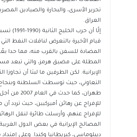
تحرير الأسرى، والبحارة والصيادين المصري
العراق.
إلًا أن ح
قيام الأخيرة بالتعرض لناقلات النفط الت
المضادة للسفن بالقرب منه، مما حدا بع
المطلة على مضيق هرمز، والتي تبعد مسافة
الإيرانية. لكن الطرفين ما لبثا أن تجاوزا 
التعاوني، حيث توسطت السلطنة وبنجاح م
للإفراج عن رهائن أميركيين، حيث تردد أ
للإفراج عنهم، وأرسلت طائرة لنقل الرها
المصالح الإيرانية في بعض الدول الغربية
ديبلوماسي، كبريطانيا وكندا. وعلى إمتداد 