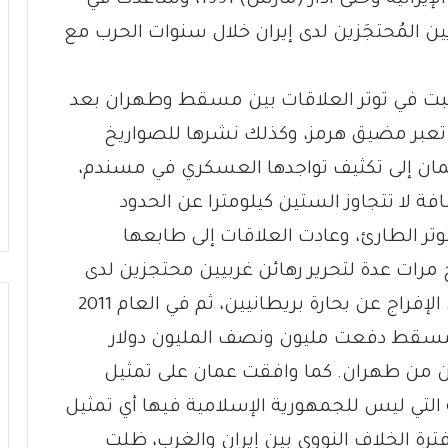
ين المُحتجَزين لدى إيران خلال سنوات الحرب مع
رب الخليج الثانية (1990-1991) تسببت في توتر العلاقات بين مسقط وطهران بعد
ي تعبر مضيق هرمز، وكذلك نشرها للصواريخ
ُمان إلى تكثيف تواجدها العسكري في مسندم،
 لا تتجاوز الستين كيلومترا عن الحدود
التوتر الطارئ، وعادت العلاقات إلى طابعها
رات عدة لتحرير رهائن غربيين محتجزين لدى
طهران، كما حدث في العام 2007 من أجل الإفراج عن بحارة بريطانيين، ثم في العام 2011
ن مسقط دفعت مليون ونصف المليون دولار
ئن من طهران. كما وافقت عمان على تمثيل
 التي ليس للجمهورية الإسلامية فيها أي تمثيل
فترة الخلاف النووي بين إيران والغرب، ظلت