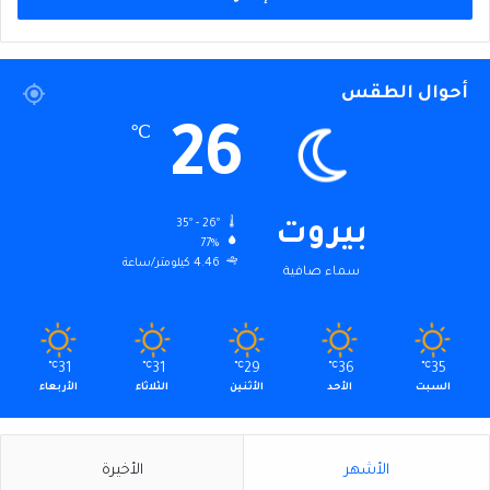
أحوال الطقس
26
℃
35º - 26º
بيروت
77%
4.46 كيلومتر/ساعة
سماء صافية
℃
31
℃
31
℃
29
℃
36
℃
35
السبت
الأحد
الأثنين
الثلاثاء
الأربعاء
الأشهر
الأخيرة