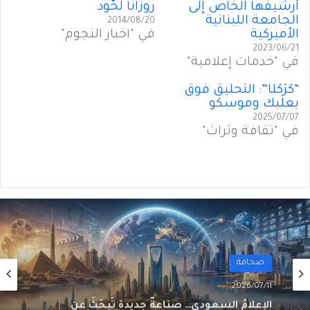
أرشيفها الخاص إلى
روزانا لحّود
الجامعة اللبنانية
2014/08/20
الأميركية
في "أخبار النجوم"
2023/06/21
في "خدمات إعلامية"
“كَرَكَلَّا”: التَحليقُ فَوقَ
بعلبك وموسكو
2025/07/07
في "ثقافة وتراث"
صحافة
2026/07/10
الإعلام السعودي… صناعةٌ جديدة تَبحَثُ عن