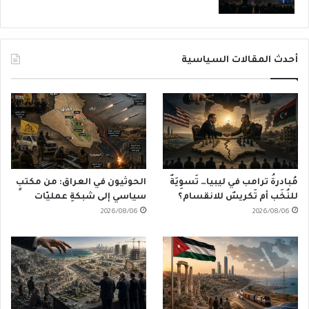
أحدث المقالات السياسية
مُبادرةُ ترامب في ليبيا… تَسوِيَةٌ
الحوثيون في العراق: من مكتبٍ
للنُخَب أم تَكريسٌ للانقسام؟
سياسي إلى شبكةِ عمليّات
2026/08/06
2026/08/06