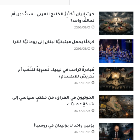
حربُ إيران تَختَبِرُ الخليج العربي… ستُّ دول أم
تحالفٌ واحد؟
2026/08/07
كركلَّا يحمل فينيقيَّة لبنان إِلى رومانيَّة فقرا
2026/08/07
مُبادرةُ ترامب في ليبيا… تَسوِيَةٌ للنُخَب أم
تَكريسٌ للانقسام؟
2026/08/06
الحوثيون في العراق: من مكتبٍ سياسي إلى
شبكةِ عمليّات
2026/08/06
بوتين واحد لا بوتينان في روسيا!
2026/08/06