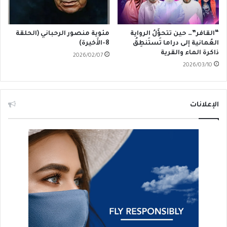
“القافر”… حين تتحوَّلُ الرواية
مئوية منصور الرحباني (الحلقة
العُمانية إلى دراما تَستَنطِقُ
8-الأَخيرة)
ذاكرة الماء والقرية
2026/02/07
2026/03/10
الإعلانات