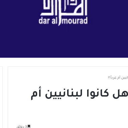
يين أم عرباً؟!
 كانوا لبنانيين أم
3 دقائق