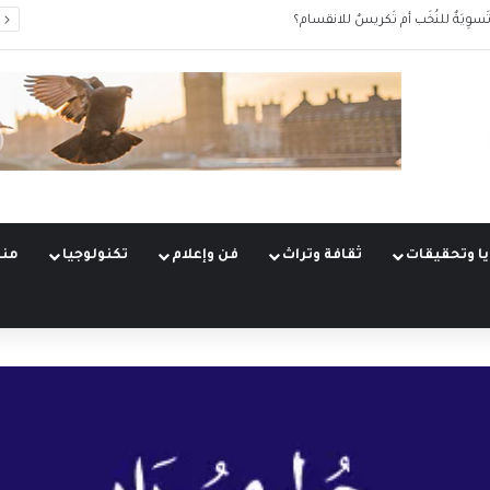
َسوِيَةٌ للنُخَب أم تَكريسٌ للانقسام؟
ا وتحقيقات
ثقافة وتراث
فن وإعلام
تكنولوجيا
منو