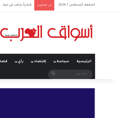
الجمعة, أغسطس 7 2026
مُبادرةُ ترامب في ليبيا… ت
في العناوين
الرئيسية
سياسة
إقتصاد
رأي
قضاي
بحث
عن