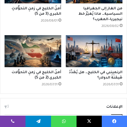
من الغاز إلى الجغرافيا
أَمنُ الخليج في زمنِ التحوُّلاتِ
السياسية… ماذا يُغيّرُ خط
الكبرى (3 من 5)
نيجيريا–المغرب؟
2026/08/01
2026/08/02
الرنمينبي في الخليج… هل يُهَدِّدُ
أمنُ الخليج في زمنِ التحوُّلات
هَيمَنَةَ الدولار؟
الكبرى (2 من 5)
2026/07/31
2026/07/31
الإعلانات
يسبوك
‫X
واتساب
تيلقرام
ڤايبر