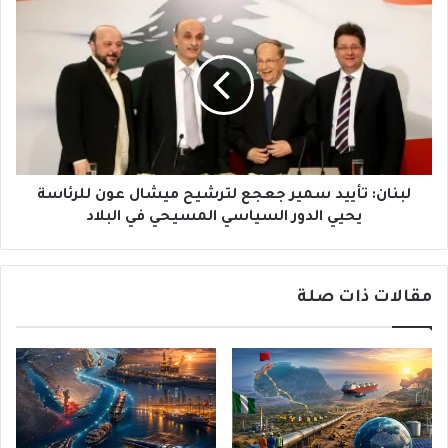
لبنان:
تأييد
سمير
جعجع
لترشيح
ميشال
عون
للرئاسة
يحيي
الدور
لبنان: تأييد سمير جعجع لترشيح ميشال عون للرئاسة
السياسي
يحيي الدور السياسي المسيحي في البلاد
المسيحي
في
البلاد
مقالات ذات صلة