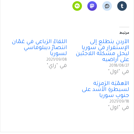
مرتبط
الأردن يتَطلّع إلى
اللقاءُ الرُباعي في عَمّان
الإستقرار في سوريا
انتصارٌ ديبلوماسي
ليحل مشكلة اللاجئين
لسوريا
على أراضيه
2021/09/08
في "رأي"
2018/08/27
في "أول"
الأهمّيَةُ الرَمزِيَةُ
لسيطرةِ الأسد على
جنوبِ سوريا
2021/09/18
في "أول"