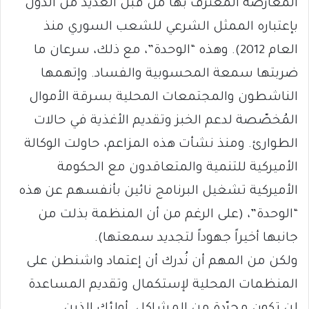
المعارضة المُعترف بها من قبل العديد من الدول
بإعتباره الممثل الشرعي للشعب السوري منذ
العام 2012). وهذه “الوحدة”، مع ذلك، سرعان ما
ضربتها سمعة المحسوبية والفساد. وإتهمها
الناشطون والمجتمعات المحلية بسرقة الأموال
المُخصّصة لدعم الخبز وتقديم الأغذية في حالات
الطوارئ. ومنذ نشأت هذه المزاعم، حاولت الوكالة
الأميركية للتنمية والمتعاقدون مع الحكومة
الأميركية تشغيل البرنامج نائين بأنفسهم عن هذه
“الوحدة”، (على الرغم من أن المنظمة بذلت من
جانبها أخيراً جهوداً لتجديد سمعتها).
ولكن من المهم أن نُدرك أن إعتماد واشنطن على
المنظمات المحلية لإستكمال وتقديم المساعدة
لن تكون مجرّدة من المشاكل. أولئك الذين