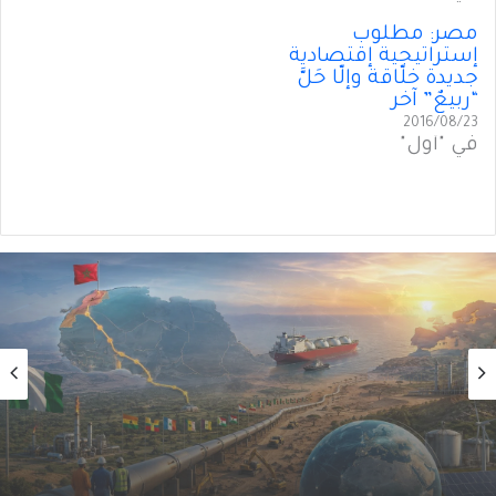
مصر: مطلوب
إستراتيجية إقتصادية
جديدة خلّاقة وإلّا حَلَّ
“ربيعٌ” آخر
2016/08/23
في "أول"
أول
2026/08/02
من الغاز إلى الجغرافيا السياسية… ماذا يُغيّرُ خط
نيجيريا–المغرب؟