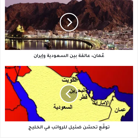
عالقة
بين
السعودية
وإيران
عُمان، عالقة بين السعودية وإيران
توقّع
تحسّن
ضئيل
للرواتب
في
الخليج
توقّع تحسّن ضئيل للرواتب في الخليج