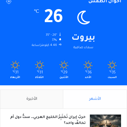
أحوال الطقس
26
℃
35º - 26º
بيروت
77%
4.46 كيلومتر/ساعة
سماء صافية
℃
31
℃
31
℃
29
℃
36
℃
35
السبت
الأحد
الأثنين
الثلاثاء
الأربعاء
الأشهر
الأخيرة
حربُ إيران تَختَبِرُ الخليج العربي… ستُّ دول أم
تحالفٌ واحد؟