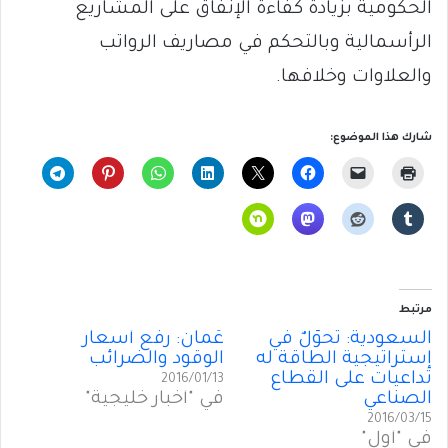
الحكومية بزيادة كفاءة الإنفاق على المشاريع
الرأسمالية وبالتحكم في مصاريف الرواتب
والعلاوات وخلافها.
شارك هذا الموضوع:
مرتبط
السعودية: تَحوُّلٌ في
عُمان: رفع أسعار
إستراتيجية الطاقة له
الوقود والضرائب
تداعيات على القطاع
2016/01/13
الصناعي
في "أخبار خليجية"
2016/03/15
في "أول"