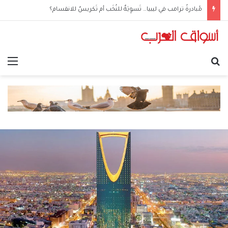
مُبادرةُ ترامب في ليبيا… تَسوِيَةٌ للنُخَب أم تَكريسٌ للانقسام؟
بحث عن
الق