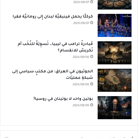
2026/08/07
كركلَّا يحمل فينيقيَّة لبنان إِلى رومانيَّة فقرا
2026/08/07
مُبادرةُ ترامب في ليبيا… تَسوِيَةٌ للنُخَب أم
تَكريسٌ للانقسام؟
2026/08/06
الحوثيون في العراق: من مكتبٍ سياسي إلى
شبكةِ عمليّات
2026/08/06
بوتين واحد لا بوتينان في روسيا!
2026/08/06