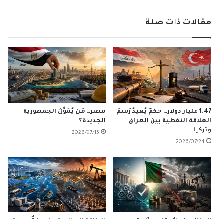
مقالات ذات صلة
1.47 مليار دولار… حكمٌ يُعيدُ رَسمَ
مصر… مَن يُمَوِّلُ الجمهورية
العلاقة النفطية بين العراق
الجديدة؟
وتركيا
2026/07/15
2026/07/24