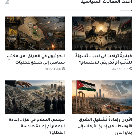
أحدث المقالات السياسية
مُبادرةُ ترامب في ليبيا… تَسوِيَةٌ
الحوثيون في العراق: من مكتبٍ
للنُخَب أم تَكريسٌ للانقسام؟
سياسي إلى شبكةِ عمليّات
2026/08/06
2026/08/06
الأردن وإعادةُ تَشكيلِ الشرق
مجلس السلام في غزة… إعادة
الأوسط… من إدارةِ الأزمات إلى
الإعمار أم إعادة هندسة
بناءِ الدور
القطاع؟