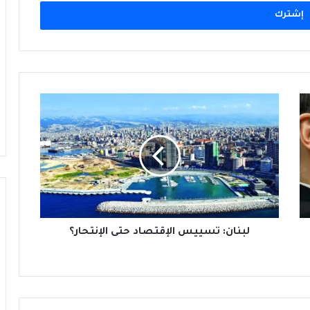
ميناء ينبع السعودي: بوّابة بديلة لمضيق
هرمز… لكن البحر الأحمر ليس أكثر أمانًا
لبنان:
تسييس
الإقتصاد
حتى
الإنتحار؟
لبنان: تسييس الإقتصاد حتى الإنتحار؟