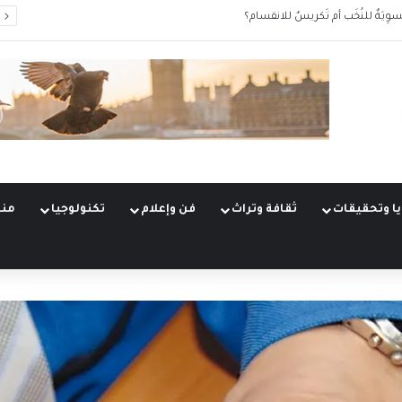
سوِيَةٌ للنُخَب أم تَكريسٌ للانقسام؟
ا وتحقيقات
ثقافة وتراث
فن وإعلام
تكنولوجيا
منو