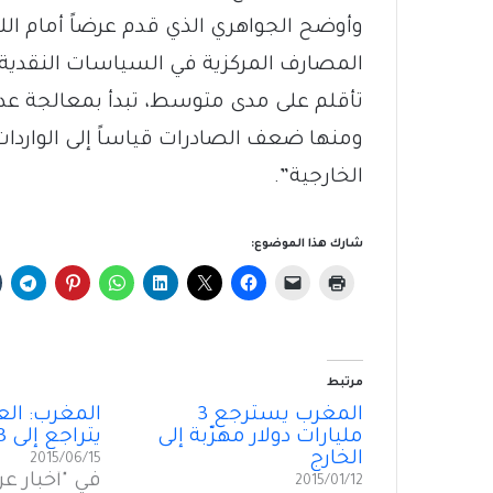
وأوضح الجواهري الذي قدم عرضاً أمام الل
المصارف المركزية في السياسات النقدية” أ
تأقلم على مدى متوسط، تبدأ بمعالجة عدد
ومنها ضعف الصادرات قياساً إلى الواردات
الخارجية”.
شارك هذا الموضوع:
مرتبط
المغرب يسترجع 3
المغرب: الع
مليارات دولار مهرّبة إلى
يتراجع إلى 3 مليارات دولار
الخارج
2015/06/15
في "أخبار عر
2015/01/12