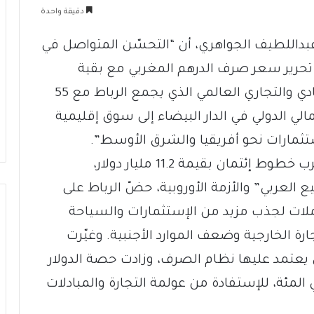
دقيقة واحدة
داللطيف الجواهري، أن “التحسّن المتواصل في
ي تحرير سعر صرف الدرهم المغربي مع بقية
العملات الدولية، لمواكبة الإنفتاح الإقتصادي والتجاري العالمي الذي يجمع الرباط مع 55
مالي الدولي في الدار البيضاء إلى سوق إقليمية
ثمارات نحو أفريقيا والشرق الأوسط”.
وكان صندوق النقد الدولي الذي منح المغرب خطوط إئتمان بقيمة 11.2 مليار دولار،
ع العربي” والأزمة الأوروبية، حضّ الرباط على
ات لجذب مزيد من الإستثمارات والسياحة
رة الخارجية وضعف الموارد الأجنبية. وغيّرت
يعتمد عليها نظام الصرف، وزادت حصة الدولار
4 في المئة وقلّصت اليورو إلى 60 في المئة، للإستفادة من عولمة التجارة والمبادلات