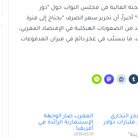
جنة المالية في مجلس النواب حول “دور
خيراً، أن تحرير سعر الصرف “يحتاج إلى فترة
 من الصعوبات الهيكلية في الإقتصاد المغربي،
، ما يتسبّب في عجز دائم في ميزان المدفوعات
ما بَعدَ هرمز… الخليج يُعيدُ رَسمَ خريطةِ الطاقة
جز التجاري
المغرب صار الوجهة
الأمن الغذائي العالمي… الجبهة الأخرى للحرب
الإستثمارية الرائدة في
أفريقيا
بية"
2019/01/31