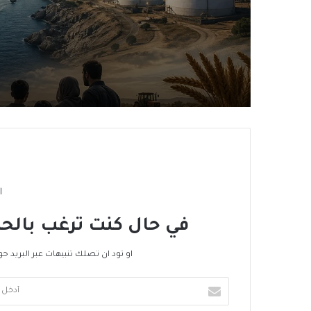
نيجيريا–المغرب؟
ا
في حال كنت ترغب بالحص
او تود ان تصلك تنبيهات عبر البريد حو
أدخل
بريدك