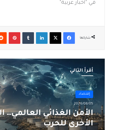
في "أخبار عربية"
فيسبوك
‫X
لينكدإن
بينتير
شاركها
أقرأ التالي
أول
2026/08/02
من الغاز إلى الجغرافيا
السياسية… ماذا يُغيّرُ خط