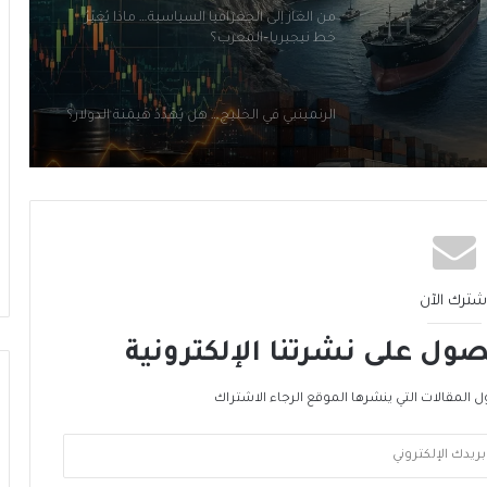
الرنمينبي في الخليج… هل يُهَدِّدُ هَيمَنَةَ الدولار؟
ميناء ينبع السعودي: بوّابة بديلة لمضيق
هرمز… لكن البحر الأحمر ليس أكثر أمانًا
ما بَعدَ هرمز… الخليج يُعيدُ رَسمَ خريطةِ الطاقة
الأمن الغذائي العالمي… الجبهة الأخرى للحرب
شترك الآن
ول على نشرتنا الإلكترونية
من الغاز إلى الجغرافيا السياسية… ماذا يُغيّرُ
خط نيجيريا–المغرب؟
ل المقالات التي ينشرها الموقع الرجاء الاشتراك
الرنمينبي في الخليج… هل يُهَدِّدُ هَيمَنَةَ الدولار؟