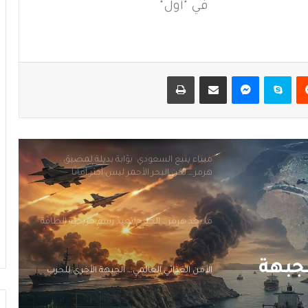
من الغاز إلى الجغرافيا السياسية… ماذا يُغيّرُ
في "أول"
خط نيجيريا–المغرب؟
الرنمينبي في الخليج… هل يُهَدِّدُ هَيمَنَةَ الدولار؟
يست
سكايب
ماسنجر
مشاركة عبر البريد
طباعة
ميناء ينبع السعودي: بوّابة بديلة لمضيق
هرمز… لكن البحر الأحمر ليس أكثر أمانًا
ما بَعدَ هرمز… الخليج يُعيدُ رَسمَ خريطةِ الطاقة
الأمن الغذائي العالمي… الجبهة الأخرى للحرب
من الغاز إلى الجغرافيا السياسية… ماذا يُغيّرُ
خط نيجيريا–المغرب؟