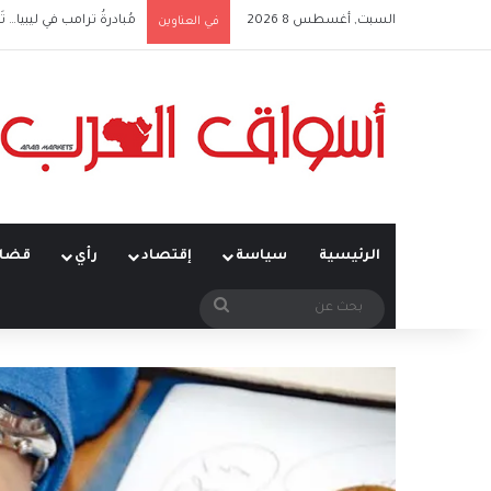
السبت, أغسطس 8 2026
مُبادرةُ ترامب في ليبيا… تَ
في العناوين
الرئيسية
سياسة
إقتصاد
رأي
قضاي
بحث
عن