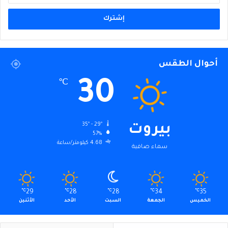
الإلكتروني
أحوال الطقس
30
℃
35º - 29º
بيروت
57%
4.68 كيلومتر/ساعة
سماء صافية
℃
29
℃
28
℃
28
℃
34
℃
35
الخميس
الجمعة
السبت
الأحد
الأثنين