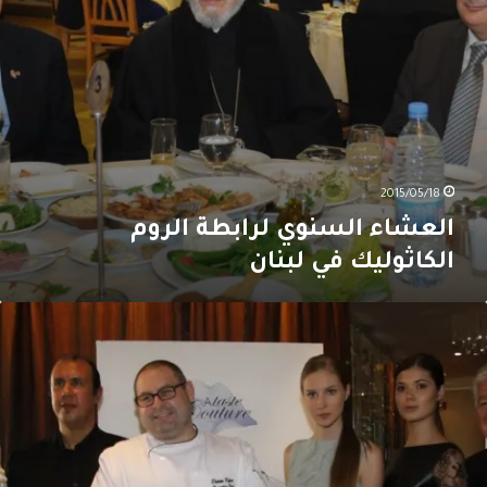
2015/05/18
العشاء السنوي لرابطة الروم
الكاثوليك في لبنان
ملخّص
لورود”
مطعم
ماء
لحياة”
ي
ينيسيا