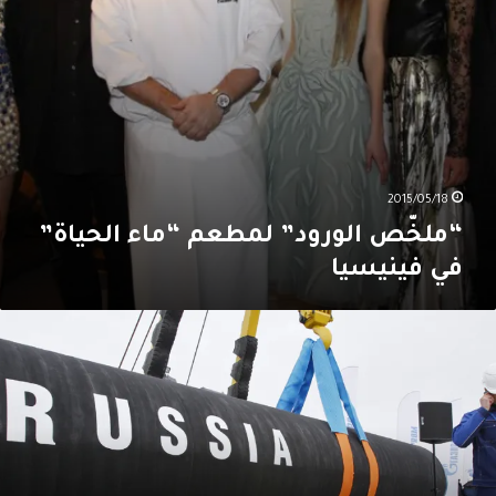
2015/05/18
“ملخّص الورود” لمطعم “ماء الحياة”
في فينيسيا
لمغرب
ستعد
إستيراد
از
وسي