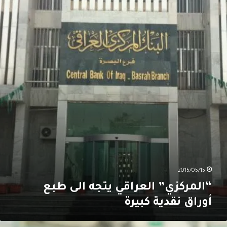
لعراقي
تجه
لى
بع
وراق
قدية
بيرة
2015/05/15
“المركزي” العراقي يتجه الى طبع
أوراق نقدية كبيرة
ل