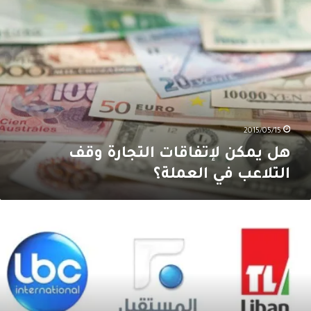
مكن
إتفاقات
لتجارة
قف
لتلاعب
ي
لعملة؟
2015/05/15
هل يمكن لإتفاقات التجارة وقف
التلاعب في العملة؟
لفزيونات
بنان
ي
زمة