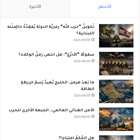
الأشهر
الأخيرة
تَخوينُ “حزب الله” رمزيَّة الدولة يُفقِدُهُ حاضِنَته
اللبنانية؟
2026/08/06
سقوطُ “الأذرُع”: هل انتهى زمنُ الوكلاء؟
2026/08/06
ما بَعدَ هرمز… الخليج يُعيدُ رَسمَ خريطةِ
الطاقة
2026/08/05
الأمن الغذائي العالمي… الجبهة الأخرى للحرب
2026/08/05
هل الحُكمُ امتناع؟!