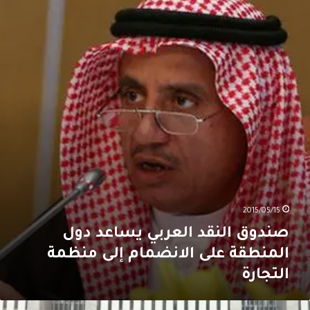
لنقد
لعربي
ساعد
ول
لمنطقة
لى
لانضمام
لى
نظمة
لتجارة
2015/05/15
صندوق النقد العربي يساعد دول
المنطقة على الانضمام إلى منظمة
التجارة
المركزي”