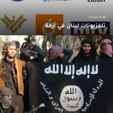
2015/05/14
تلفزيونات لبنان في أزمة
يزان
لقوى
ي
لشرق
لأوسط
بلغ
رحلة
لنضج