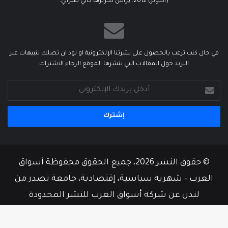
(أكتوبر) 2012. يرأس تحريرها كابي طبراني.
في حال كنت ترغب بالحصول على نشرتنا الإلكترونية او تود ان تصلك تنبيهات عبر
البريد حول المقالات التي ينشرها الموقع الرجاء الاشتراك
أدخل
بريدك
الإلكتروني
© حقوق النشر 2026، جميع الحقوق محفوظة أسواق
العرب – شهرية سياسية، إقتصادية، جامعة تصدر من
لندن عن شركة أسواق العرب للنشر المحدودة
من نحن
أسرة التحرير
إتصل بنا