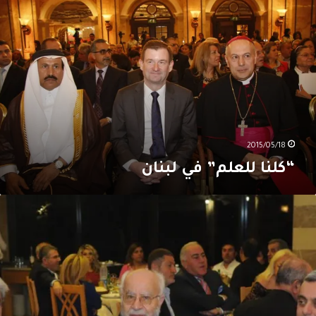
لعلم”
ي
بنان
2015/05/18
“كلنا للعلم” في لبنان
لعشاء
لسنوي
رابطة
لروم
لكاثوليك
ي
بنان