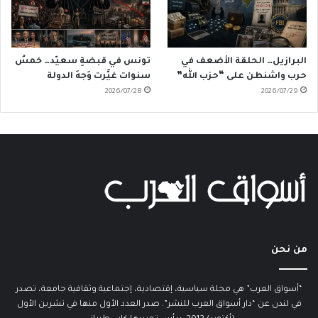
البرازيل… الحلقة الأضعف في
تونس في قبضةِ سعيّد… خمسُ
حرب واشنطن على “حزب الله”
سنوات غيَّرت وَجهَ الدولة
2026/07/28
2026/07/29
من نحن
“أسواق العرب” هي مجلة سياسية، إقتصادية، إجتماعية وثقافية جامعة، تصدر
في لندن عن “دار أسواق العرب للنشر”. صدر العدد الأول منها في تشرين الأول