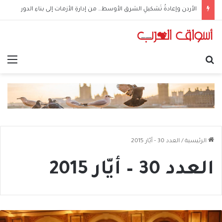
أَمنُ الخليج في زمنِ التحوُّلات الكبرى (5 من 5)
بحث عن
الق
الرئيسية
/
العدد 30 - أيّار 2015
العدد 30 – أيّار 2015
كلنا