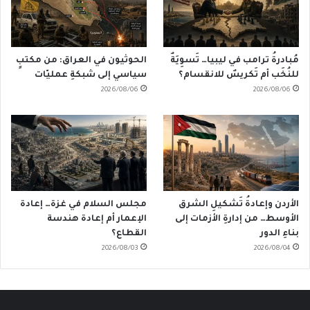
مُبادرةُ ترامب في ليبيا… تَسوِيَةٌ
الحوثيون في العراق: من مكتبٍ
للنُخَب أم تَكريسٌ للانقسام؟
سياسي إلى شبكةِ عمليّات
2026/08/06
2026/08/06
الأردن وإعادةُ تَشكيلِ الشرق
مجلس السلام في غزة… إعادة
الأوسط… من إدارةِ الأزمات إلى
الإعمار أم إعادة هندسة
بناءِ الدور
القطاع؟
2026/08/03
2026/08/04