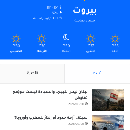
35º - 30º
بيروت
57%
3.01 كيلومتر/ساعة
سماء صافية
℃
30
℃
30
℃
30
℃
37
℃
35
الأحد
الأثنين
الثلاثاء
الأربعاء
الخميس
الأشهر
الأخيرة
لبنان ليس للبيع… والسيادة ليست موضِع
تفاوض
2026/08/08
سبتة… أزمة حدود أم إنذارٌ للمغرب وأوروبا؟
2026/08/08