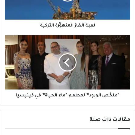
لعبة الغاز المتهوِّرة التركية
"ملخّص
الورود”
لمطعم
"ماء
الحياة”
في
فينيسيا
"ملخّص الورود” لمطعم "ماء الحياة” في فينيسيا
مقالات ذات صلة