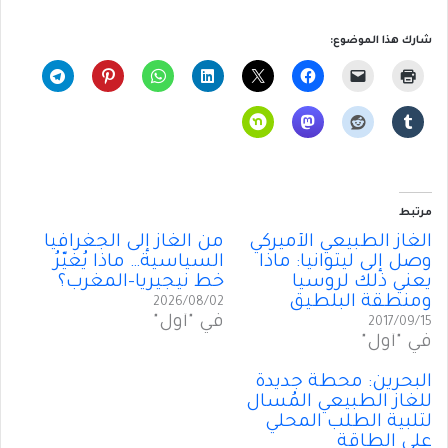
شارك هذا الموضوع:
مرتبط
الغاز الطبيعي الأميركي
من الغاز إلى الجغرافيا
وصل إلى ليتوانيا: ماذا
السياسية… ماذا يُغيّرُ
يعني ذلك لروسيا
خط نيجيريا–المغرب؟
ومنطقة البلطيق
2026/08/02
في "أول"
2017/09/15
في "أول"
البحرين: محطة جديدة
للغاز الطبيعي المُسال
لتلبية الطلب المحلي
على الطاقة