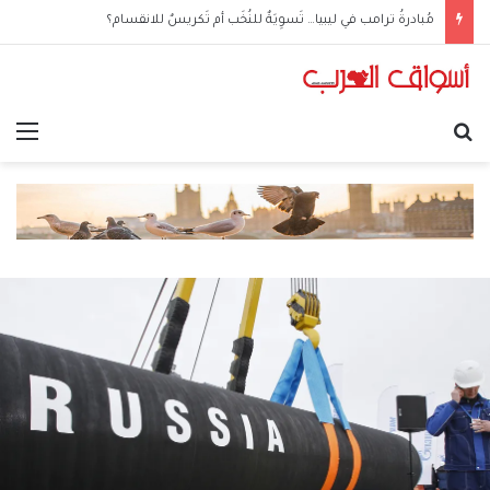
مُبادرةُ ترامب في ليبيا… تَسوِيَةٌ للنُخَب أم تَكريسٌ للانقسام؟
بحث عن
الق