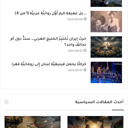
… بل عفيفة كرم أَوَّل روائيَّة عربيَّة (1 من 4)
2026/08/08
حربُ إيران تَختَبِرُ الخليج العربي… ستُّ دول أم
تحالفٌ واحد؟
2026/08/07
كركلَّا يحمل فينيقيَّة لبنان إِلى رومانيَّة فقرا
2026/08/07
أحدث المقالات السياسية