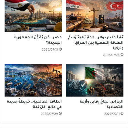
1.47 مليار دولار… حكمٌ يُعيدُ رَسمَ
مصر… مَن يُمَوِّلُ الجمهورية
العلاقة النفطية بين العراق
الجديدة؟
وتركيا
2026/07/15
2026/07/24
الجزائر… نجاحٌ رقابي وأزمة
الطاقة العالمية… خريطةٌ جديدة
اقتصادية
في عالمٍ أقلّ ثقة
2026/07/09
2026/07/11