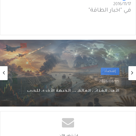
2016/11/17
في "أخبار الطاقة"
أول
2026/08/02
من الغاز إلى الجغرافيا السياسية… ماذا يُغيّرُ خط
نيجيريا–المغرب؟