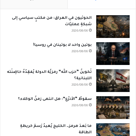
الحوثيون في العراق: من مكتبٍ سياسي إلى
شبكةِ عمليّات
2026/08/06
بوتين واحد لا بوتينان في روسيا!
2026/08/06
تَخوينُ “حزب الله” رمزيَّة الدولة يُفقِدُهُ حاضِنَته
اللبنانية؟
2026/08/06
سقوطُ “الأذرُع”: هل انتهى زمنُ الوكلاء؟
2026/08/06
ما بَعدَ هرمز… الخليج يُعيدُ رَسمَ خريطةِ
الطاقة