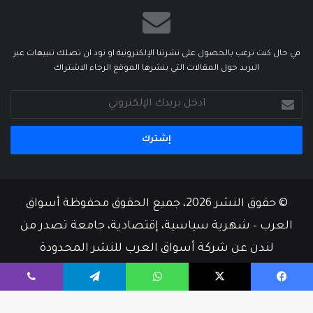
في حال كنت ترغب بالحصول على نشرتنا الإلكترونية او تود ان تصلك تنبيهات عبر
البريد حول المقالات التي ينشرها الموقع الرجاء الاشتراك
أدخل
بريدك
الإلكتروني
© حقوق النشر 2026، جميع الحقوق محفوظة أسواق
العرب – شهرية سياسية، إقتصادية، جامعة تصدر من
لندن عن شركة أسواق العرب للنشر المحدودة
من نحن
أسرة التحرير
إتصل بنا
يسبوك
‫X
واتساب
تيلقرام
ڤايبر
‫X
فيسبوك
‫YouTube