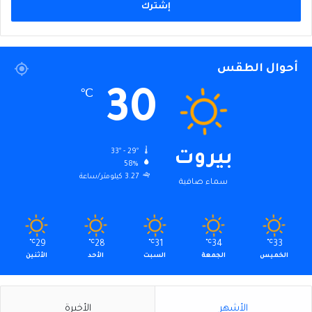
أحوال الطقس
30
℃
33º - 29º
بيروت
58%
3.27 كيلومتر/ساعة
سماء صافية
℃
29
℃
28
℃
31
℃
34
℃
33
الخميس
الجمعة
السبت
الأحد
الأثنين
الأشهر
الأخيرة