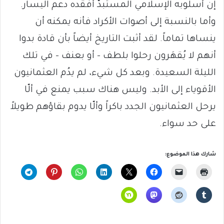
إن أسلوبه الإسلامي المستبدّ أفقده دعم اليسار.
وأما بالنسبة إلى أصوات الأكراد فأنه يمكنه أن
ينساها تماماً. لقد أثبت التاريخ أيضاً بأن قادة بدوا
أنهم لا يُقهَرون رحلوا بلطف – أو بعنف – في تلك
الليلة السعيدة. وبعد كل شيء، لم يدُم العثمانيون
الأقوياء إلى الأبد. وليس هناك سبب يمنع في ألّا
يرحل العثمانيون الجدد باكراً وألّا يدوم بقاؤهم طويلاً
على حد سواء.
شارك هذا الموضوع: