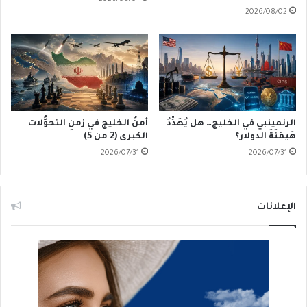
2026/08/02
الرنمينبي في الخليج… هل يُهَدِّدُ
أمنُ الخليج في زمنِ التحوُّلات
هَيمَنَةَ الدولار؟
الكبرى (2 من 5)
2026/07/31
2026/07/31
الإعلانات