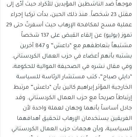
موجهاً ضد الناشطين المؤيدين للأكراد حيث أدّى إلى
مقتل 23 شخصاً. منذ ذلك الحين، بدأت تركيا إجراء
عملية مسح لمكافحة الإرهاب حيث أسفرتً حتى 29
تموز (يوليو) عن إلقاء القبض على 137 شخصاً
مشتبهاً بتعاطفهم مع “داعش” و 847 آخرين
يشتبه بأنهم أعضاء في حزب العمال الكردستاني.
وفي مقال نشره في الصحيفة الموالية للحكومة،
“دايلي صباح”، كتب مستشار الرئاسة للسياسة
الخارجية المؤثر إبراهيم كالين بأن “داعش” مرتبط
إرتباطاً صريحاً مع حزب العمال الكردستاني. وقد
جادل أساساً بأنهما وجهان لعملة واحدة لأن
الفريقين يستخدمان الإرهاب لتحقيق أهدافهما
السياسية، وبأن هجمات حزب العمال الكردستاني