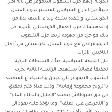
الكردية، إتهم حزب الشعوب الديموقراطي بأنه أكثر
قليلاً من الذراع السياسي المستتر لحزب العمال
الكردستاني، وإنتقده بشدة لإبداء الأسف بدلاً من
إدانة هجمات حزب العمال الكردستاني الأخيرة. كل
ذلك هو جزء من جهوده لربط حزب الشعوب
الديموقراطي مع حزب العمال الكردستاني في أذهان
الناخبين الأتراك.
على الجبهة السياسية، بدأت السلطات التركية
تحقيقاً قضائياً يستهدف الرئيسة الثانية لحزب
الشعوب الديموقراطي فيجن يوكسيكداغ المتهمة
بـ”ترويج مجموعة إرهابية”، وذلك غداة فتح تحقيق
في حق دميرطاش بتهمة “الإخلال بالنظام العام”
و”التحريض على العنف”. وما يؤخذ عليه يعود الى