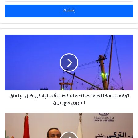
الإلكتروني
توقعات
مختلطة
لصناعة
النفط
العُمانية
في
ظل
الإتفاق
النووي
مع
توقعات مختلطة لصناعة النفط العُمانية في ظل الإتفاق
إيران
النووي مع إيران
وسام
فتوح:
المصارف
اللبنانية