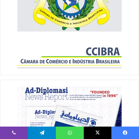
يسبوك
‫X
واتساب
تيلقرام
ڤايبر