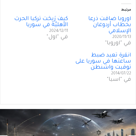
مرتبط
أوروبا ضاقت ذرعاً
كَيفَ رَبِحَت تركيا الحربَ
بخطاب أردوغان
الأهليّة في سوريا
الإسلامي
2024/12/11
في "أول"
2020/11/13
في "أوروبا"
أنقرة تعيد ضبط
ساعتها في سوريا على
توقيت واشنطن
2014/07/22
في "آسيا"