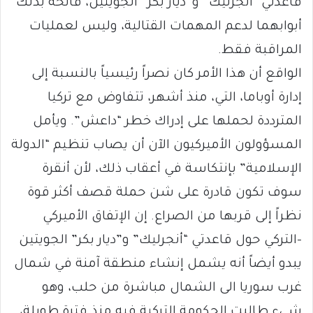
قاعدتي “أنجرليك” و”ديار بكر” الجويتين، فاتحة بذلك
أبوابهما لدعم المهمات القتالية، وليس لعمليات
المراقبة فقط.
الواقع أن هذا الأمر كان نصراً رئيسياً بالنسبة إلى
إدارة أوباما، التي، منذ أشهر، تتفاوض مع تركيا
المترددة لحملها على إدراك خطر “داعش”. ويأمل
المسؤولون الأميركيون الآن أن يصاب تنظيم “الدولة
الإسلامية” بإنتكاسة في أعقاب ذلك، لأن أنقرة
سوف تكون قادرة على شن حملة قصف أكثر قوة
نظراً إلى قربها من الصراع. إن الإتفاق الأميركي
-التركي حول قاعدتي “أنجرليك” و”ديار بكر” الجويتين
يبدو أيضاً أنه يشمل إنشاء منطقة آمنة في شمال
غرب سوريا الى الشمال مباشرة من حلب، وهو
شيء طالبت الحكومة التركية فيه منذ فترة طويلة،