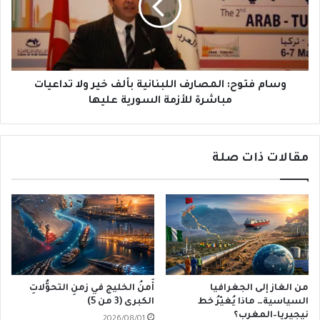
بألف
خير
ولا
تداعيات
مباشرة
للأزمة
وسام فتوح: المصارف اللبنانية بألف خير ولا تداعيات
السورية
مباشرة للأزمة السورية عليها
عليها
مقالات ذات صلة
من الغاز إلى الجغرافيا
أَمنُ الخليج في زمنِ التحوُّلاتِ
السياسية… ماذا يُغيّرُ خط
الكبرى (3 من 5)
نيجيريا–المغرب؟
2026/08/01