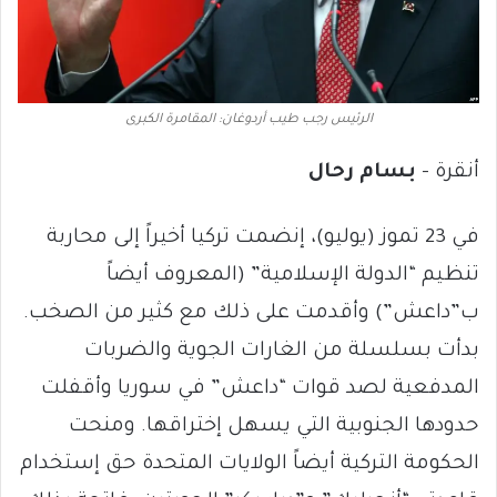
الرئيس رجب طيب أردوغان: المقامرة الكبرى
أنقرة –
بسام رحال
في 23 تموز (يوليو)، إنضمت تركيا أخيراً إلى محاربة
تنظيم “الدولة الإسلامية” (المعروف أيضاً
ب”داعش”) وأقدمت على ذلك مع كثير من الصخب.
بدأت بسلسلة من الغارات الجوية والضربات
المدفعية لصد قوات “داعش” في سوريا وأقفلت
حدودها الجنوبية التي يسهل إختراقها. ومنحت
الحكومة التركية أيضاً الولايات المتحدة حق إستخدام