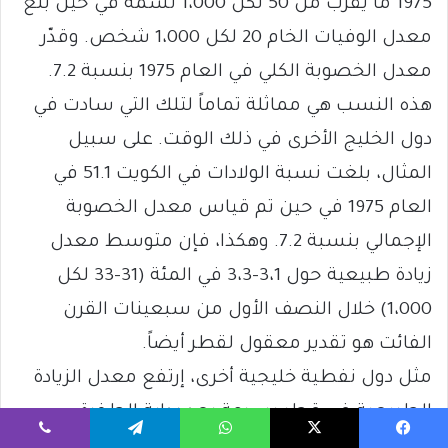
1975 ما يقرب من 50 لكل 1،000 نسمة في حين بلغ
معدل الوفيات الخام 20 لكل 1،000 شخص. وقدّر
معدل الخصوبة الكلي في العام 1975 بنسبة 7.2.
هذه النسب هي مماثلة تماماً لتلك التي سادت في
دول الخليج الأخرى في ذلك الوقت. على سبيل
المثال، بلغت نسبة الولادات في الكويت 51.1 في
العام 1975 في حين تم قياس معدل الخصوبة
الإجمالي بنسبة 7.2. وهكذا، فإن متوسط معدل
زيادة طبيعية حول 3،1-3،3 في المئة (31-33 لكل
1،000) خلال النصف الأول من سبعينات القرن
الفائت هو تقدير معقول لقطر أيضاً.
مثل دول نفطية خليجية أخرى، إرتفع معدل الزيادة
الطبيعية في قطر بسرعة بعد بداية الطفرة
النفطية، بسبب الإنخفاض الحاد في معدل الوفيات
يسبوك
‫X
واتساب
تيلقرام
ڤايبر