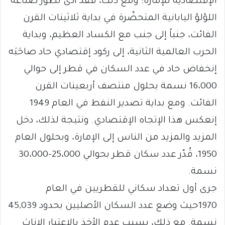
الإقتصادية للإمارة؛ ومع ذلك، فقد أدّى تطوّر صناعة
اللؤلؤ اليابانية المتحضّرة في بداية ثلاثينات القرن
الفائت، جنباً إلى جنب مع الكساد العظيم، وبداية
الحرب العالمية الثانية، إلى ركود إقتصادي حاد صاحَبَه
إنخفاض حاد في عدد السكان في قطر إلى حوالي
16،000 نسمة بحلول منتصف أربعينات القرن
الفائت. ومع بداية تصدير النفط في العام 1949
إنعكس هذا الإتجاه الإقتصادي. ونتيجة لذلك، دخل
المزيد والمزيد من الناس إلى الإمارة، وبحلول العام
1950، قُدّر عدد سكان قطر بحوالي 25،000-30،000
نسمة.
جرى أول تعداد سكاني للقطريين في العام
1970حيث وضع عدد السكان الأصليين بحدود 45,039
نسمة. مع ذلك، بسبب عدم الأخذ بالإعتبار الإناث