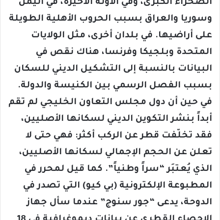
الصحراء الكبرى، وفي الآونة الأخيرة، في اليمن
وسوريا والعراق بسبب الحروب الأهلية الطويلة
على أراضيها. في بلدان أخرى، مثل الولايات
المتحدة وبلجيكا وفرنسا، هناك نقص في
البيانات بالنسبة إلى التشكيل الديني للسكان
بسبب الفصل الرسمي بين الكنيسة والدولة.
في حين أن دول مجلس التعاون الخليجي لم تقم
أبداً بنشر التكوين الديني لسكانها الأصليين،
فقد تخلّفت قطر عن الركب أكثر: فهي حتى لا
تعلن عن الحجم الإجمالي لسكانها الأصليين،
الذي يُعتبَر “سراً وطنياً”. كما قيل لمحرر في
المطبوعة الإلكترونية (بي كيو) التي تصدر في
الدوحة، يدعى “جور سنوج” عندما سأل جهاز
الإحصاء القطري عن بيانات ديموغرافية في 18