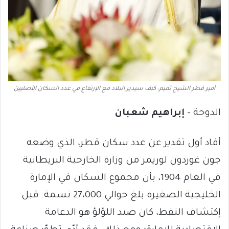
أمير قطر الشيخ تميم: كيف سيدير البلاد مع الإرتفاع في عدد السكان الأصليين
الدوحة –
إبراهيم شعبان
أفاد أول تقدير عن عدد سكان قطر، الذي وضعه
جون غوردون لوريمر من وزارة الخارجية البريطانية
في العام 1904، بأن مجموع السكان في الإمارة
الخليجية الصغيرة بلغ حوالي 27،000 نسمة. قبل
إكتشاف النفط، كان صيد اللؤلؤ هو الدعامة