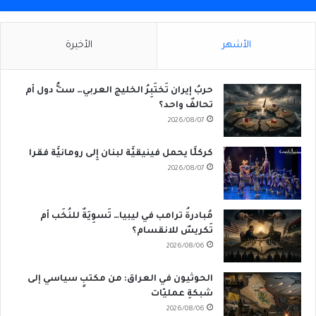
الأشهر
الأخيرة
حربُ إيران تَختَبِرُ الخليج العربي… ستُّ دول أم
تحالفٌ واحد؟
2026/08/07
كركلَّا يحمل فينيقيَّة لبنان إِلى رومانيَّة فقرا
2026/08/07
مُبادرةُ ترامب في ليبيا… تَسوِيَةٌ للنُخَب أم
تَكريسٌ للانقسام؟
2026/08/06
الحوثيون في العراق: من مكتبٍ سياسي إلى
شبكةِ عمليّات
2026/08/06