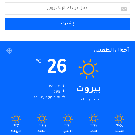
أدخل
بريدك
الإلكتروني
أحوال الطقس
26
℃
35º - 26º
بيروت
69%
5.56 كيلومتر/ساعة
سماء صافية
℃
31
℃
30
℃
30
℃
35
℃
35
السبت
الأحد
الأثنين
الثلاثاء
الأربعاء