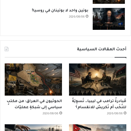
بوتين واحد لا بوتينان في روسيا!
2026/08/06
أحدث المقالات السياسية
مُبادرةُ ترامب في ليبيا… تَسوِيَةٌ
الحوثيون في العراق: من مكتبٍ
للنُخَب أم تَكريسٌ للانقسام؟
سياسي إلى شبكةِ عمليّات
2026/08/06
2026/08/06