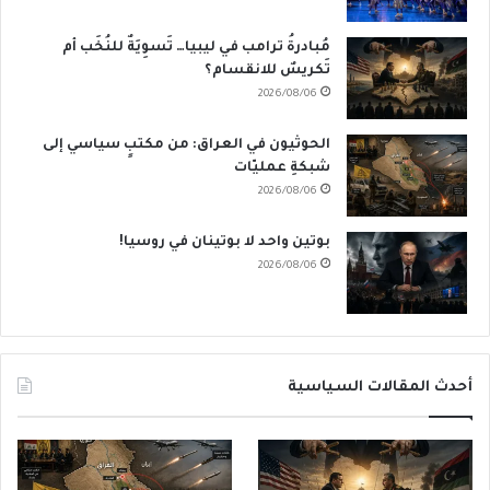
مُبادرةُ ترامب في ليبيا… تَسوِيَةٌ للنُخَب أم
تَكريسٌ للانقسام؟
2026/08/06
الحوثيون في العراق: من مكتبٍ سياسي إلى
شبكةِ عمليّات
2026/08/06
بوتين واحد لا بوتينان في روسيا!
2026/08/06
أحدث المقالات السياسية