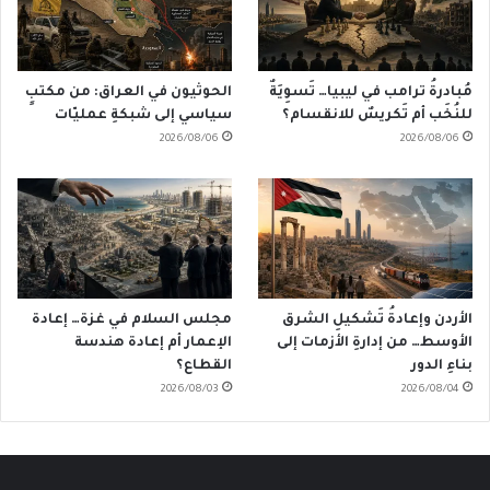
مُبادرةُ ترامب في ليبيا… تَسوِيَةٌ
الحوثيون في العراق: من مكتبٍ
للنُخَب أم تَكريسٌ للانقسام؟
سياسي إلى شبكةِ عمليّات
2026/08/06
2026/08/06
الأردن وإعادةُ تَشكيلِ الشرق
مجلس السلام في غزة… إعادة
الأوسط… من إدارةِ الأزمات إلى
الإعمار أم إعادة هندسة
بناءِ الدور
القطاع؟
2026/08/03
2026/08/04