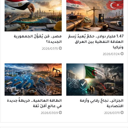
1.47 مليار دولار… حكمٌ يُعيدُ رَسمَ
مصر… مَن يُمَوِّلُ الجمهورية
العلاقة النفطية بين العراق
الجديدة؟
وتركيا
2026/07/15
2026/07/24
الجزائر… نجاحٌ رقابي وأزمة
الطاقة العالمية… خريطةٌ جديدة
اقتصادية
في عالمٍ أقلّ ثقة
2026/07/09
2026/07/11