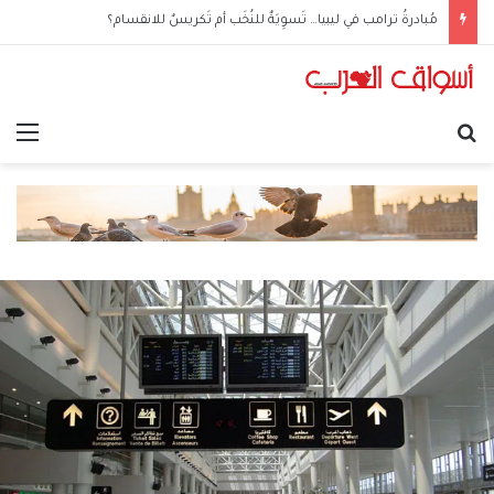
مُبادرةُ ترامب في ليبيا… تَسوِيَةٌ للنُخَب أم تَكريسٌ للانقسام؟
بحث عن
الق