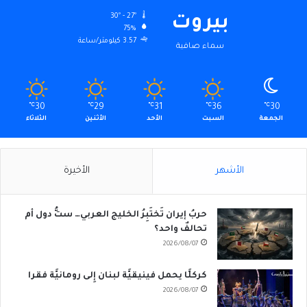
30º - 27º
بيروت
75%
3.57 كيلومتر/ساعة
سماء صافية
℃
30
℃
29
℃
31
℃
36
℃
30
الجمعة
السبت
الأحد
الأثنين
الثلاثاء
الأشهر
الأخيرة
حربُ إيران تَختَبِرُ الخليج العربي… ستُّ دول أم
تحالفٌ واحد؟
2026/08/07
كركلَّا يحمل فينيقيَّة لبنان إِلى رومانيَّة فقرا
2026/08/07