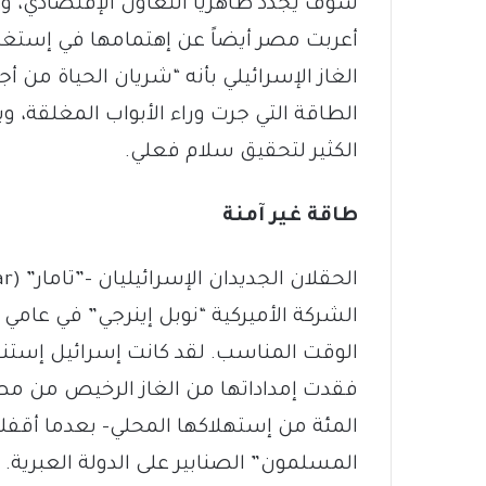
سوف يجدّد ظاهرياً التعاون الإقتصادي، ور
أعربت مصر أيضاً عن إهتمامها في إستغلا
الغاز الإسرائيلي بأنه “شريان الحياة م
الطاقة التي جرت وراء الأبواب المغلقة، و
الكثير لتحقيق سلام فعلي.
طاقة غير آمنة
المئة من إستهلاكها المحلي– بعدما أقفلت
المسلمون” الصنابير على الدولة العبرية. إ