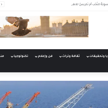
سوِيَةٌ للنُخَب أم تَكريسٌ للانقسام؟
ا وتحقيقات
ثقافة وتراث
فن وإعلام
تكنولوجيا
منو