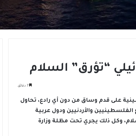
ائيلي “تؤرق” السلام
7 دقائق
نية على قدم وساق من دون أي رادع، تحاول
الفلسطينيين والأردنيين ودول عربية
ام، وكل ذلك يجري تحت مظلة وزارة