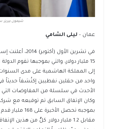
شيمون بيريز: س
عمان –
ليلى الشامي
في تشرين الأول (
واحد من حقلين نفطيين إكتُشفاً حديثاً في
الأحدث في سلسلة من المفاوضات التي أج
مقابل 1.2 مليار دولار. كلٌّ من هذين ا