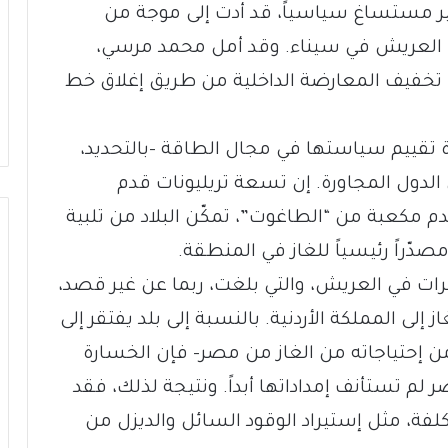
غير مستساغ سياسياً، قد أدت إلى موجة من
ة العريش في سيناء. وقد أمل محمد مرسي،
 تخفيف المعارضة الداخلية من طريق إغلاق خط
ة تقييم سياستها في مجال الطاقة –بالتحديد،
 الدول المجاورة. إن تسعة تريليونات قدم
من “ثامار” و17 تريليون قدم مكعبة من “الطاغوت”، تمكّن البلاد من تلبية
يرات في العريش، والتي بلغت، ربما عن غير قصد،
ز إلى المملكة الأردنية. بالنسبة إلى بلد يفتقر إلى
ة — حوالي 80 في المئة من إحتياجاته من الغاز من مصر- فإن الخسارة
لم تستأنف إمداداتها أبداً. ونتيجة لذلك، فقد
لفة، مثل إستيراد الوقود السائل والديزل من