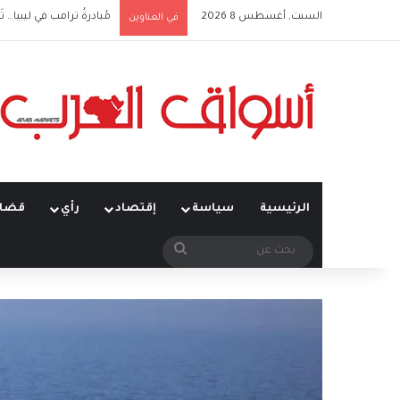
السبت, أغسطس 8 2026
مُبادرةُ ترامب في ليبيا… تَ
في العناوين
الرئيسية
سياسة
إقتصاد
رأي
قضاي
بحث
عن