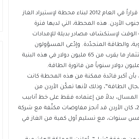
ورداً على ذلك، أصدر مجلس الوزراء الأردني قراراً في العام 2012 لبناء محطة لإستيراد الغاز
وب الأردن. هذه المحطة، التي لديها فترة
لوقت لإستكشاف مصادر بديلة للإمدادات
ية، والطاقة المتجدّدة. وإدّعى المسؤولون
المتورّطون في الصفقة بأنه من خلال إستثمار ما يقرب من 65 مليون دولار في هذه البنية
، بأن أكبر فائدة ممكنة من هذه المحطة كانت
ال الطاقة”، وذلك لأنها تمكّن الأردن من
المسال، بدلاً من إعتماده فقط على خط أنابيب
غاز في المنطقة. وبحلول نهاية العام 2013، كان الأردن قد أنجز مفاوضات مكثّفة مع شركة
 خمس سنوات، مع تسليم أول كمية من الغاز في