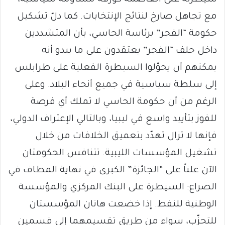
سيطرته على العاصمة كورقة مساومة سياسية،
مع تجاهل صارخ لنتائج الإنتخابات. كما دلّ تشكيل
حكومة “الفجر” برئاسة الحاسي، بأن المتشددين
داخل حلف “الفجر” يعتقدون على ما يبدو أنه
يمكنهم أن يحوّلوا السيطرة الفعلية على طرابلس
إلى سلطة سياسية في جميع أنحاء البلاد. وعلى
الرغم من أن حكومة الحاسي لا تملك أي فرصة
للفوز بتأييد واسع في ليبيا، وبالتالي الإعتراف الدولي،
فإنها لا تزال تهدّد بتعميق الخلافات من خلال
تشغيل المؤسسات الليبية. تتنافس الحكومتان
الآن علناً على “الجائزة” الكبرى في نهاية المطاف في
الصراع: السيطرة على البنك المركزي والمؤسسة
الوطنية للنفط. إذا خضعت هاتان المؤسستان
للتحزّب، سواء من طريق تقسيمهما إلى قسمين