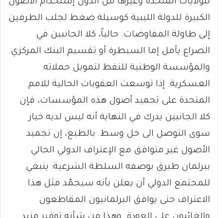
للولايات المتحدة وغيرها من الدول إستخدام الأصول
الكبيرة للدولة الليبية كوسيلة ضغط لجلب الطرفين
إلى طاولة المفاوضات. حالياً، كلا الجانبين في
الصراع يأمل إما السيطرة أو تقسيم البنك المركزي
والمؤسسة الوطنية للنفط لتمويل حملاته
العسكرية. إذا توسعت العقوبات الحالية للامم
المتحدة على تجميد أصول هذه المؤسسات، فإن
كلا الجانبين يدرك في النهاية أنه ليس لديه خيار
سوى التوصل الى حل وسط. بالطبع، إن تجميد
الأصول غير متوافق مع الإعتراف الدولي الحالي
ببرلمان طبرق بوصفه السلطة الشرعية: ينبغي
للمجتمع الدولي أن يعلن بأنه سيجمّد مثل هذا
الاعتراف حتى يوافق البرلمانيون المقاطعون
والغائبون على العودة. وهذا من شأنه توفير مزيد