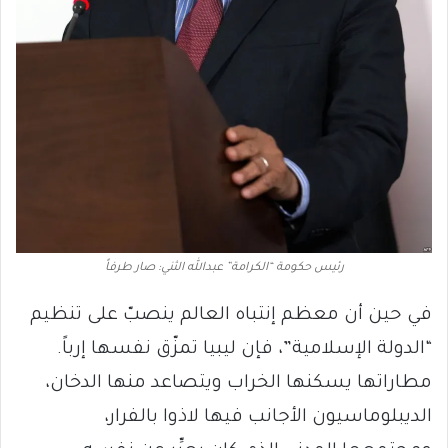
رئيس حكومة “الكرامة” عبدالله الثني: صار طرفاً
في حين أن معظم إنتباه العالم ينصبّ على تنظيم
“الدولة الإسلامية”، فإن ليبيا تمزّق نفسها إرباً.
مطاراتها يسكنها الخراب ويتصاعد منها الدخان،
الديبلوماسيون الأجانب فيها لاذوا بالفرار،