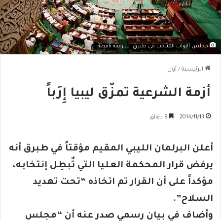
مجلس النواب المنتخب في طبرق: شرعيته ناقصة
الرئيسية
/
أول
أزمة الشرعية تمزّق ليبيا إِرَباً
2014/11/13
8 دقائق
أعلن البرلمان الليبي المقيم مؤقتاً في طبرق أنه
يرفض قرار المحكمة العليا التي تٌبطِل إنتخابه،
مؤكداً على أن القرار تم اتخاذه “تحت تهديد
السلاح”.
وأضاف في بيان رسمي صدر عنه أن “مجلس