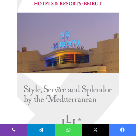
يسبوك
‫X
واتساب
تيلقرام
ڤايبر