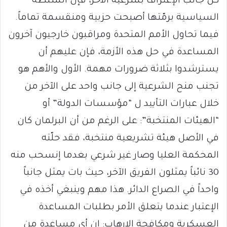
كل جانب الإعتراف بشرعية الآخر، فإن السلطة
السياسية برمّتها أصبحت حزبية ومنقسمة تماماً.
فيما تحاول الأمم المتحدة ومراقبون خارجيون آخرون
المساعدة في حل هذه الأزمة، فإن عليهم أن
يسترشدوا بثلاثة ضرورات مهمة. الأول والأهم هو
تجنب منح الشرعية إلى جانب واحد على الآخر من
خلال عبارات التأييد ل “مؤسسات الدولة” أو
“الهيئات المنتخبة”: على الرغم من أن البرلمان كان
في الأصل هيئة تشريعية منتخبة، فقد حلّته
المحكمة العليا وصار غير شرعي بعدما إنسحب منه
30 نائباً يمثلون الفريق الآخر، حيث بات يمثل جانباً
واحداً في الصراع الدائر. هذا مهم وينبغي أخذه في
الإعتبار عندما يتعلق الأمر بطلبات المساعدة
العسكرية ومكافحة الإرهاب: إن أي مساعدة من