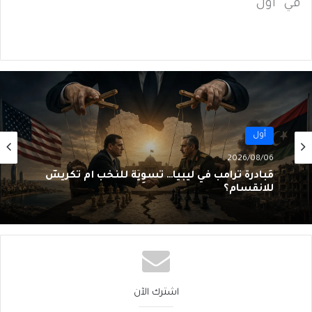
في "أول"
أول
2026/08/06
مُبادرةُ ترامب في ليبيا… تَسوِيَةٌ للنُخَب أم تَكريسٌ
للانقسام؟
اشترك الآن