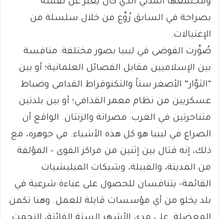
ومجتمعها المدني الذي كان يعبِّر عن نفسه
بصراحة في السابق رُوِّع من خلال سلسلة من
الإغتيالات.
صُوِّرت الفوضى في ليبيا بصور مختلفة: منافسة
بين الإسلاميين مقابل الفصائل العلمانية؛ أو بين
“الثوّار” الأصغر سناً والتكنوقراط القدامى وضباط
عسكريين من نظام معمر القذافي؛ أو بين بلدتين
متناحرتين في الغرب: مصراتة والزنتان. الواقع أن
الصراع في ليبيا هو كل هذه الأشياء. في جوهره، مع
ذلك، إنه قتال بين إثنين من مراكز القوى – المؤلفة
من المدينة، والقبيلة، وشبكات الميليشيات
القائمة- يتنافسان للحصول على عباءة شرعية في
بلد يخلو من أي مؤسسات قابلة للعمل. وهنا تكمن
المعضلة. على مدى الأشهر الستة الفائتة، إلتحمت