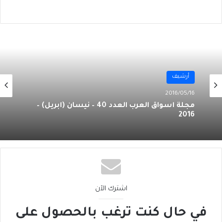
أرشيف
أرشيف
2016/04/16
مجلة أسواق العرب العدد 39 – آذار (مارس) – 2016
2016/05/16
مجلة أسواق العرب العدد 40 – نيسان (أبريل) –
2016
اشترك الآن
في حال كنت ترغب بالحصول على