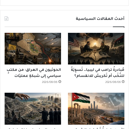
أحدث المقالات السياسية
مُبادرةُ ترامب في ليبيا… تَسوِيَةٌ
الحوثيون في العراق: من مكتبٍ
للنُخَب أم تَكريسٌ للانقسام؟
سياسي إلى شبكةِ عمليّات
2026/08/06
2026/08/06