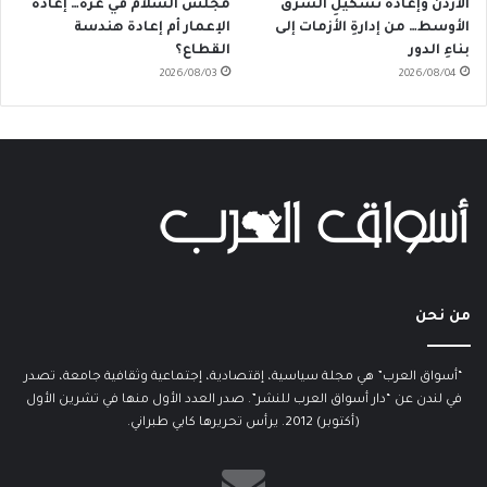
الأردن وإعادةُ تَشكيلِ الشرق
مجلس السلام في غزة… إعادة
الأوسط… من إدارةِ الأزمات إلى
الإعمار أم إعادة هندسة
بناءِ الدور
القطاع؟
2026/08/03
2026/08/04
من نحن
“أسواق العرب” هي مجلة سياسية، إقتصادية، إجتماعية وثقافية جامعة، تصدر
في لندن عن “دار أسواق العرب للنشر”. صدر العدد الأول منها في تشرين الأول
(أكتوبر) 2012. يرأس تحريرها كابي طبراني.