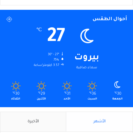
أحوال الطقس
27
℃
30º - 27º
بيروت
75%
3.57 كيلومتر/ساعة
سماء صافية
℃
30
℃
29
℃
31
℃
36
℃
30
الجمعة
السبت
الأحد
الأثنين
الثلاثاء
الأشهر
الأخيرة