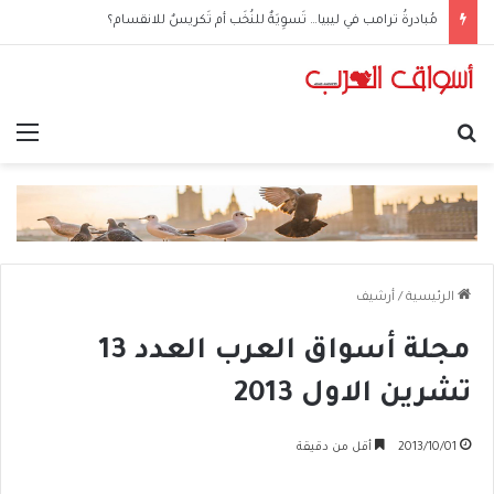
مُبادرةُ ترامب في ليبيا… تَسوِيَةٌ للنُخَب أم تَكريسٌ للانقسام؟
بحث عن
الق
الرئيسية
/
أرشيف
مجلة أسواق العرب العدد 13
تشرين الاول 2013
2013/10/01
أقل من دقيقة