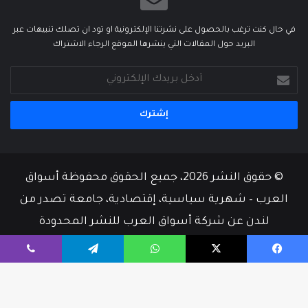
في حال كنت ترغب بالحصول على نشرتنا الإلكترونية او تود ان تصلك تنبيهات عبر
البريد حول المقالات التي ينشرها الموقع الرجاء الاشتراك
أدخل
بريدك
الإلكتروني
© حقوق النشر 2026، جميع الحقوق محفوظة أسواق
العرب – شهرية سياسية، إقتصادية، جامعة تصدر من
لندن عن شركة أسواق العرب للنشر المحدودة
من نحن
أسرة التحرير
إتصل بنا
يسبوك
‫X
واتساب
تيلقرام
ڤايبر
‫X
فيسبوك
‫YouTube