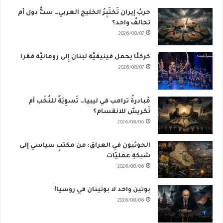
حربُ إيران تَختَبِرُ الخليج العربي… ستُّ دول أم
تحالفٌ واحد؟
2026/08/07
كركلَّا يحمل فينيقيَّة لبنان إِلى رومانيَّة فقرا
2026/08/07
مُبادرةُ ترامب في ليبيا… تَسوِيَةٌ للنُخَب أم
تَكريسٌ للانقسام؟
2026/08/06
الحوثيون في العراق: من مكتبٍ سياسي إلى
شبكةِ عمليّات
2026/08/06
بوتين واحد لا بوتينان في روسيا!
2026/08/06