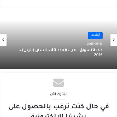
أرشيف
أرشيف
2016/04/16
مجلة أسواق العرب العدد 39 – آذار (مارس) – 2016
2016/05/16
مجلة أسواق العرب العدد 40 – نيسان (أبريل) –
2016
اشترك الآن
في حال كنت ترغب بالحصول على