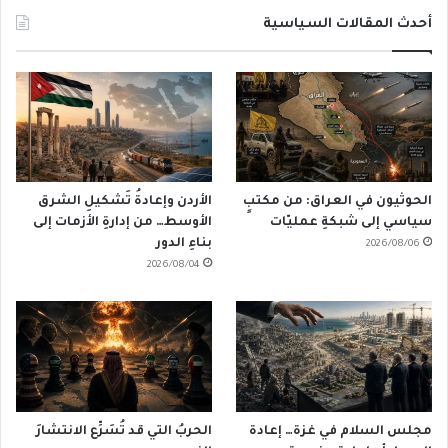
أحدث المقالات السياسية
الحوثيون في العراق: من مكتبٍ
الأردن وإعادةُ تَشكيلِ الشرق
سياسي إلى شبكةِ عمليّات
الأوسط… من إدارةِ الأزمات إلى
بناءِ الدور
2026/08/06
2026/08/04
مجلس السلام في غزة… إعادة
الحربُ التي قد تُسَرِّع الانتشارَ