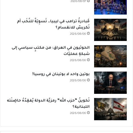
2026/08/07
مُبادرةُ ترامب في ليبيا… تَسوِيَةٌ للنُخَب أم
تَكريسٌ للانقسام؟
2026/08/06
الحوثيون في العراق: من مكتبٍ سياسي إلى
شبكةِ عمليّات
2026/08/06
بوتين واحد لا بوتينان في روسيا!
2026/08/06
تَخوينُ “حزب الله” رمزيَّة الدولة يُفقِدُهُ حاضِنَته
اللبنانية؟
2026/08/06