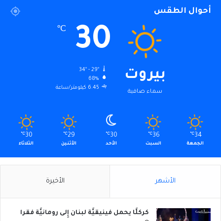
أحوال الطقس
30
℃
34º - 29º
بيروت
68%
6.45 كيلومتر/ساعة
سماء صافية
℃
30
℃
29
℃
30
℃
36
℃
34
الجمعة
السبت
الأحد
الأثنين
الثلاثاء
الأشهر
الأخيرة
كركلَّا يحمل فينيقيَّة لبنان إِلى رومانيَّة فقرا