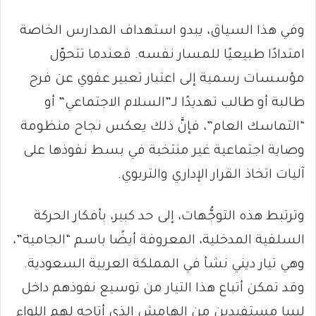
وفي هذا السياق، يبدو استهداف المدارس الخاصة
امتدادًا طبيعيًا للمسار نفسه. فعندما تتحوّل
مؤسسات رسمية إلى اعتبار تعبير عفوي عن فرح
طالبة أو طالب تهديدًا لـ”السلام الاجتماعي” أو
“التماسك العام”، فإنَّ ذلك يعكس نجاح منظومة
وصاية اجتماعية غير منتخبة في بسط نفوذها على
آليات اتخاذ القرار الإداري والتربوي.
وترتبط هذه التوجُّهات، إلى حد كبير، بأفكار الحركة
السلفية المدخلية، المعروفة أيضًا باسم “الجامية”،
وهي تيار ديني نشأ في المملكة العربية السعودية.
وقد تمكن أتباع هذا التيار من توسيع نفوذهم داخل
ليبيا مستفيدين من الهامش الذي أتاحه لهم اللواء