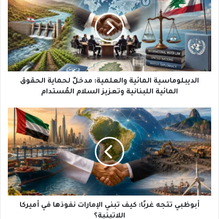
والعلمية:
مدخلٌ
لحماية
الحقوق
المائية
اللبنانية
وتعزيز
السلام
الديبلوماسية المائية والعلمية: مدخلٌ لحماية الحقوق
المُستدام
المائية اللبنانية وتعزيز السلام المُستدام
أبوظبي
تتجه
غربًا:
كيف
تبني
الإمارات
نفوذها
في
أميركا
اللاتينية؟
أبوظبي تتجه غربًا: كيف تبني الإمارات نفوذها في أميركا
اللاتينية؟