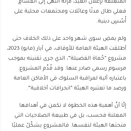
المتعلقة بإعلان العيد، فإنه انتهى إلى انقسامٍ
فعلي طال مدنًا وعائلات ومجتمعات محلية على
أُسُسٍ دينية.
ولم يمضِ سوى شهر واحد على ذلك الخلاف حتى
أطلقت الهيئة العامة للأوقاف، في أيار (مايو) 2023،
مشروع “حُماة الفضيلة”، الذي جرى تقنينه بموجب
مرسوم رسمي صادر عنها. وقد قُدِّم المشروع
باعتباره آلية لمراقبة السلوك في الأماكن العامة
ورصد ما تعتبره الهيئة “انحرافات أخلاقية”.
إلّا أنَّ أهمية هذه الخطوة لا تكمن في أهدافها
المعلنة فحسب، بل في طبيعة الصلاحيات التي
منحتها الهيئة لنفسها. فالمشروع يشكّلُ عمليًا