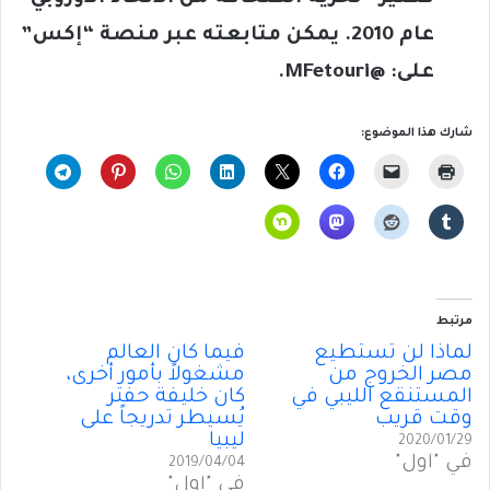
عام 2010. يمكن متابعته عبر منصة “إكس”
على: @
MFetouri
.
شارك هذا الموضوع:
مرتبط
لماذا لن تستطيع
فيما كان العالم
مصر الخروج من
مشغولاً بأمور أخرى،
المستنقع الليبي في
كان خليفة حفتر
وقت قريب
يُسيطر تدريجاً على
ليبيا
2020/01/29
في "أول"
2019/04/04
في "أول"