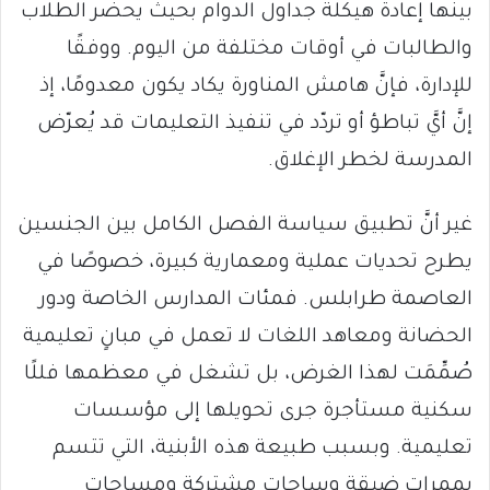
بينها إعادة هيكلة جداول الدوام بحيث يحضر الطلاب
والطالبات في أوقات مختلفة من اليوم. ووفقًا
للإدارة، فإنَّ هامش المناورة يكاد يكون معدومًا، إذ
إنَّ أيَّ تباطؤ أو تردّد في تنفيذ التعليمات قد يُعرّض
المدرسة لخطر الإغلاق.
غير أنَّ تطبيق سياسة الفصل الكامل بين الجنسين
يطرح تحديات عملية ومعمارية كبيرة، خصوصًا في
العاصمة طرابلس. فمئات المدارس الخاصة ودور
الحضانة ومعاهد اللغات لا تعمل في مبانٍ تعليمية
صُمِّمَت لهذا الغرض، بل تشغل في معظمها فللًا
سكنية مستأجرة جرى تحويلها إلى مؤسسات
تعليمية. وبسبب طبيعة هذه الأبنية، التي تتسم
بممرات ضيقة وساحات مشتركة ومساحات