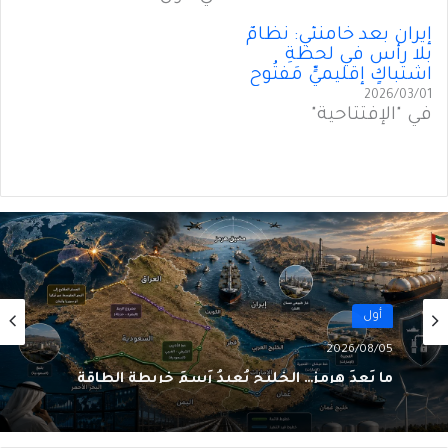
إيران بعد خامنئي: نظامٌ
بلا رأس في لحظةِ
اشتباكٍ إقليميٍّ مَفتُوح
2026/03/01
في "الإفتتاحية"
أول
2026/08/05
ما بَعدَ هرمز… الخليج يُعيدُ رَسمَ خريطةِ الطاقة