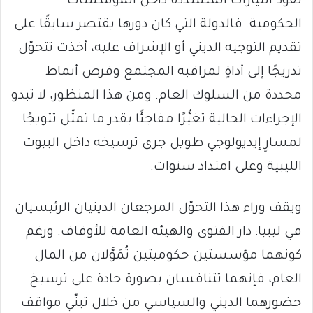
نفوذ التيارات المتشددة داخل المؤسسات
الحكومية. فالدولة التي كان دورها يقتصر سابقًا على
تقديم التوجيه الديني أو الإشراف عليه، أخذت تتحوّل
تدريجًا إلى أداةٍ لمراقبة المجتمع وفرض أنماط
محددة من السلوك العام. ومن هذا المنظور، لا تبدو
الإجراءات الحالية تغيُّرًا مفاجئًا بقدر ما تمثّل تتويجًا
لمسارٍ إيديولوجي طويل جرى ترسيخه داخل البيوت
الليبية وعلى امتداد سنوات.
ويقف وراء هذا التحوّل المرجعان الدينيان الرئيسيان
في ليبيا: دار الفتوى والهيئة العامة للأوقاف. ورغم
كونهما مؤسستين حكوميتين تُمَوَّلان من المال
العام، فإنهما تتنافسان بصورة حادة على ترسيخ
حضورهما الديني والسياسي من خلال تبنّي مواقف