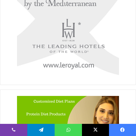
يسبوك
‫X
واتساب
تيلقرام
ڤايبر