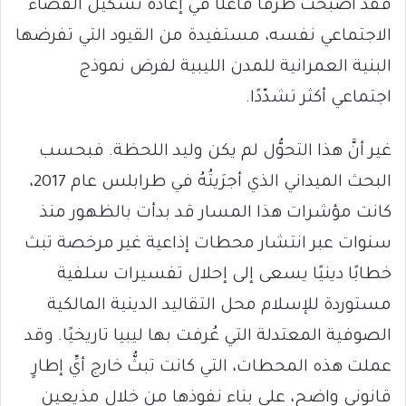
فقد أصبحت طرفًا فاعلًا في إعادة تشكيل الفضاء
الاجتماعي نفسه، مستفيدة من القيود التي تفرضها
البنية العمرانية للمدن الليبية لفرض نموذج
اجتماعي أكثر تشدّدًا.
غير أنَّ هذا التحوُّل لم يكن وليد اللحظة. فبحسب
البحث الميداني الذي أجرَيتُهُ في طرابلس عام 2017،
كانت مؤشرات هذا المسار قد بدأت بالظهور منذ
سنوات عبر انتشار محطات إذاعية غير مرخصة تبث
خطابًا دينيًا يسعى إلى إحلال تفسيرات سلفية
مستوردة للإسلام محل التقاليد الدينية المالكية
الصوفية المعتدلة التي عُرفت بها ليبيا تاريخيًا. وقد
عملت هذه المحطات، التي كانت تبثُّ خارج أيِّ إطارٍ
قانوني واضح، على بناء نفوذها من خلال مذيعين