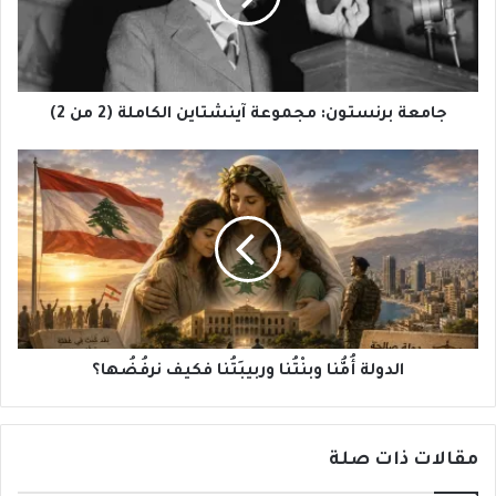
(2
من
2)
جامعة برنستون: مجموعة آينشتاين الكاملة (2 من 2)
الدولة
أُمُّنا
وبنْتُنا
وربيبَتُنا
فكيف
نرفُضُها؟
الدولة أُمُّنا وبنْتُنا وربيبَتُنا فكيف نرفُضُها؟
مقالات ذات صلة