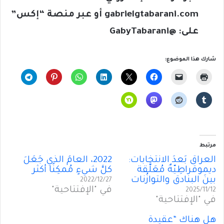
gabrielgtabarani.com
أو عبر منصة “إكس”
على: @
GabyTabarani
شارك هذا الموضوع:
مرتبط
العراق بَعدَ الانتخابات:
2022، العامُ الذي جَعَلَ
ديموقراطِيّةٌ مُعَلَّقة
كلَّ شيءٍ مُمكِنًا أكثر
بينَ البنادق والتوازُنات
2022/12/27
في "الإفتتاحية"
2025/11/12
في "الإفتتاحية"
هل هناكَ “عقيدة