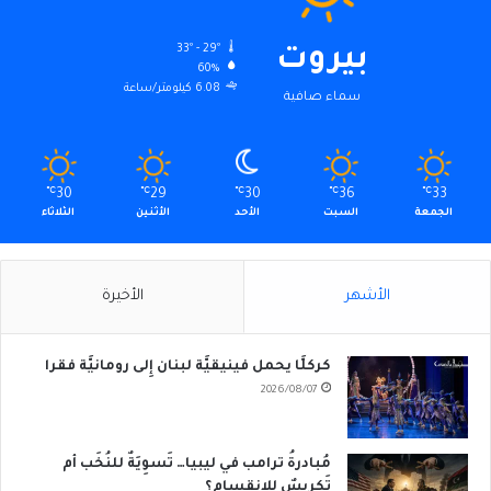
33º - 29º
بيروت
60%
6.08 كيلومتر/ساعة
سماء صافية
℃
30
℃
29
℃
30
℃
36
℃
33
الجمعة
السبت
الأحد
الأثنين
الثلاثاء
الأشهر
الأخيرة
كركلَّا يحمل فينيقيَّة لبنان إِلى رومانيَّة فقرا
2026/08/07
مُبادرةُ ترامب في ليبيا… تَسوِيَةٌ للنُخَب أم
تَكريسٌ للانقسام؟