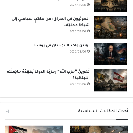
2026/08/06
الحوثيون في العراق: من مكتبٍ سياسي إلى
شبكةِ عمليّات
2026/08/06
بوتين واحد لا بوتينان في روسيا!
2026/08/06
تَخوينُ “حزب الله” رمزيَّة الدولة يُفقِدُهُ حاضِنَته
اللبنانية؟
2026/08/06
أحدث المقالات السياسية