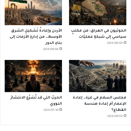
الحوثيون في العراق: من مكتبٍ
الأردن وإعادةُ تَشكيلِ الشرق
سياسي إلى شبكةِ عمليّات
الأوسط… من إدارةِ الأزمات إلى
بناءِ الدور
2026/08/06
2026/08/04
مجلس السلام في غزة… إعادة
الحربُ التي قد تُسَرِّع الانتشارَ
الإعمار أم إعادة هندسة
النووي
القطاع؟
2026/07/30
2026/08/03