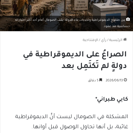
بين طموح الديموقراطية وتحديات بناء الدولة، يقف الصومال أمام أحد أكثر اختباراته
حساسية منذ عقود.
الرئيسية
/
رأي
/
الإفتتاحية
الصراعُ على الديموقراطية في
دولةٍ لم تَكتَمِل بعد
2026/06/13
5 دقائق
كابي طبراني*
المشكلة في الصومال ليست أنَّ الديموقراطية
غائبة، بل أنها تحاول الوصول قبل أوانها.