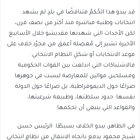
قد يبدو هذا الحُكمُ متناقضًا في بلدٍ لم يشهد
انتخابات وطنية مباشرة منذ أكثر من نصف قرن،
لكن الأحداث التي شهدتها مقديشو خلال الأسابيع
الأخيرة تشير إلى مُعضِلة أعمق من مجرّد خلاف على
موعد الانتخابات أو شكلِ النظام الانتخابي.
فالاشتباكات التي اندلعت بين القوات الحكومية
ومسلحين موالين للمعارضة ليست في جوهرها
صراعًا حول الديموقراطية، بل صراعًا حول الدولة
نفسها: حدود سلطتها، وطبيعة شرعيتها،
والقواعد التي ينبغي أن تحكمها.
في الظاهر، يبدو الخلاف بسيطًا. الرئيس حسن
شيخ محمود يدفع باتجاه الانتقال من نظامٍ انتخابي