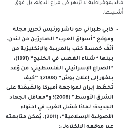
فالديموقراطية لا تزدهر في فراغ الدولة، بل فوق
أُسُسِها.
كابي طبراني هو ناشر ورئيس تحرير مجلة
وموقع “أسواق العرب” الصادِرَين من لندن.
ألّفَ خمسة كتب بالعربية والإنكليزية من
بينها “شتاء الغضب في الخليج” (1991)،
“الصراع الإسرائيلي-الفلسطيني: من وَعد
بلفور إلى إعلان بوش” (2008)؛ “كيف
تُخطّط إيران لمواجهة أميركا والهَيمَنة على
الشرق الأوسط” (2008)؛ و”معاقل الجهاد
الجديدة: لماذا فشل الغرب في احتواء
الأصولية الإسلامية”، (2011). يُمكن متابعته
عبر موقعه الإلكتروني: