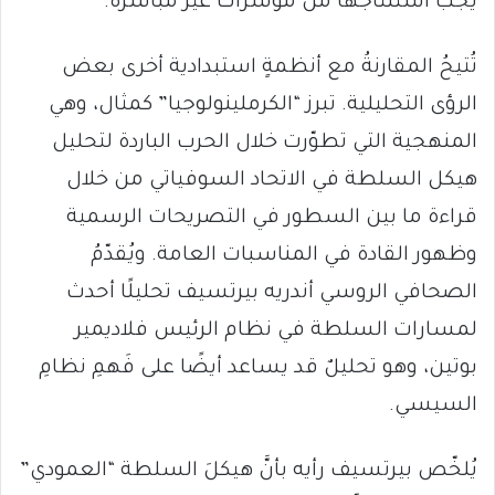
يجب استنتاجها من مؤشرات غير مباشرة.
تُتيحُ المقارنةُ مع أنظمةٍ استبدادية أخرى بعض
الرؤى التحليلية. تبرز “الكرملينولوجيا” كمثال، وهي
المنهجية التي تطوّرت خلال الحرب الباردة لتحليل
هيكل السلطة في الاتحاد السوفياتي من خلال
قراءة ما بين السطور في التصريحات الرسمية
وظهور القادة في المناسبات العامة. ويُقدّمُ
الصحافي الروسي أندريه بيرتسيف تحليلًا أحدث
لمسارات السلطة في نظام الرئيس فلاديمير
بوتين، وهو تحليلٌ قد يساعد أيضًا على فَهمِ نظامِ
السيسي.
يُلخّص بيرتسيف رأيه بأنَّ هيكلَ السلطة “العمودي”