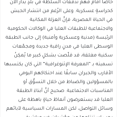
خاصًا أمام فهم تدفّقات السلطة في بلدٍ يُدار الآن
كحراسةٍ عسكرية. وعلى الرُغم من انتشار الجيش
في الحياة المصرية، فإنَّ العزلة المكانية
والاجتماعية للطبقات العليا في الوكالات الحكومية
الرئيسة (مدنية وعسكرية وأمنية) إلى جانب الطبقة
الوسطى العليا في مدنٍ راقية جديدة ومجمّعات
سكنية مغلقة، قد قلّصت بشكلٍ كبير ما يُمكِنُ
تسميته بـ “المعرفة الإثنوغرافية” التي كان يكتسبها
الأقارب والجيران سابقًا عند احتكاكهم اليومي
بالمسؤولين والضباط من خلال التسوُّق أو
المناسبات الاجتماعية. صحيح أنَّ أبناءَ الطبقة
العليا قد يستعرضون أنماطَ حياةٍ باهظة على
وسائل التواصل، لكن المسارات السياسية لآبائهم