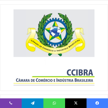
يسبوك
‫X
واتساب
تيلقرام
ڤايبر