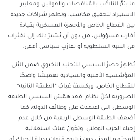
ما يتمُّ التلاعُب بالمُناقصات والقوانين ومعايير
الاستيراد لتحقيق مكاسب. وتظهر شراكات جديدة
بين القطاع الخاص والأجهزة العسكرية بقيادة
أقارب مسؤولين، من دون أن يُشيرَ ذلك إلى تغيّرات
في البنية السلطوية أو تقارُبٍ سياسي أفقي.
يُظهِرُ حصرُ السيسي للتجنيد النخبوي ضمن البُنى
المؤسّسية الأمنية والسيادية تهميشًا واضحًا
للقطاع الخاص، ويكشفُ غيابُ “الطبقة الثانية”
الضرورية لكلِّ نظام. فقد همّش السيسي الطبقة
الوسطى التي اعتمدت على وظائف الدولة، كما
أضعف الطبقة الوسطى الريفية من خلال عدم
إحياء الحزب الوطني. ويَحُولُ غيابُ استقلالية
المجتمع المدني دون نشوءِ قنواتٍ بديلة للحراك أو