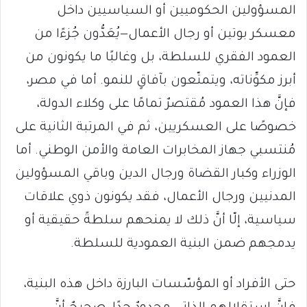
المسؤولين الحكوميين أو السياسيين داخل
معسكر بوتين أو رجال الأعمال—يُعَدُّون جُزءًا من
العمود الفقري للسلطة، بل وغالبًا ما يكونون من
أبرز مكوِّناته، ويتمتّعون بآفاقٍ للنمو. أما في مصر،
فإنَّ هذا العمود مُقتصرٌ تمامًا على وكلاء الدولة،
خصوصًا على العسكريين، ثم في المرتبة الثانية على
مُنتسبي جهاز المخابرات العامة والأمن الوطني. أما
الوزراء وكبار القضاة ورجال الدين وباقي المسؤولين
المدنيين ورجال الأعمال، فقد يكونون ذوي علاقات
سياسية، إلّا أنَّ ذلك لا يمنحهم سلطةً حقيقية أو
يدمجهم ضمن البنية العمودية للسلطة.
حتى الأفراد أو المؤسّسات البارزة داخل هذه البنية،