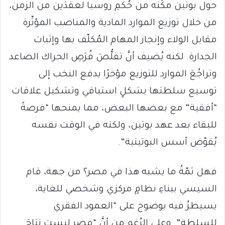
حول بوتين مكّنه من حُكمِ روسيا لعقدَين من الزمن،
من خلال توزيع الموارد المادية والمناصب المؤثّرة
مقابل الولاء وإنجاز المهام المُكلّف بها وإثبات
الجدارة. لكنه يُضيف أنَّ تقلُّصَ فُرَصِ الحراك الصاعد
وتراجُعَ الموارد للتوزيع مؤخرًا يدفع النخب إلى
توسيع سلطتها بشكلٍ استباقي وتشكيل علاقات
“أفقية” مع بعضها البعض، مما يمنحها “فرصةً
للبقاء بعد عهد بوتين، ولكنه في الوقت نفسه
يُقوّض أسس البوتينية”.
فهل ثمّةُ ما يشبه هذا في مصر؟ من جهة، قام
السيسي ببناءِ نظامٍ مركزي وشخصي للغاية،
يسيطرُ فيه بوضوح على “العمود الفقري
للسلطة”. وعلى الرُغم من أنَّ “مصر ليست نتاجَ