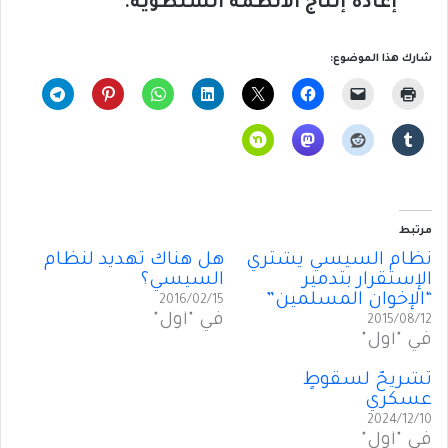
إعادة إنتاج الأنظمة السلطوية
.
شارك هذا الموضوع:
مرتبط
نظام السيسي يشتري
هل هناك تهديد لنظام
الإستقرار بتدمير
السيسي؟
“الإخوان المسلمين”
2016/02/15
في "أول"
2015/08/12
في "أول"
تشريحٌ لسقوطٍ
عسكري
2024/12/10
في "أول"