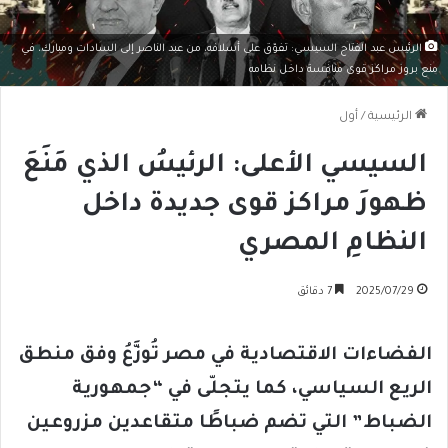
الرئيس عبد الفتاح السيسي: تفوّق على أسلافه، من عبد الناصر إلى السادات ومبارك، في
منع بروز مراكز قوى منافسة داخل نظامه
الرئيسية
/
أول
السيسي الأعلى: الرئيسُ الذي مَنَعَ
ظهورَ مراكز قوى جديدة داخل
النظامِ المصري
2025/07/29
7 دقائق
الفضاءات الاقتصادية في مصر تُوزَّعُ وفق منطق
الريع السياسي، كما يتجلّى في “جمهورية
الضباط” التي تضم ضباطًا متقاعدين مزروعين