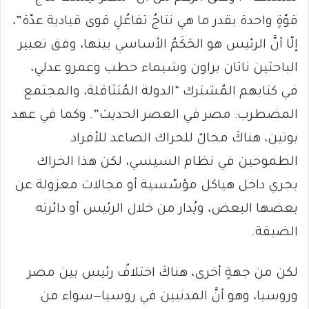
قوّةٍ واحدة بقدر ما هي نتاجُ تفاعُلِ قوى قيادية عدّة”،
إلّا أنَّ الرئيس هو الحَكَمُ الأساسي بينها، وفق تعبير
الباحثين ناثان براون وشيماء حطب وعمرو عدلي،
في كتابهم المُشترك “الدولة المُتثاقلة، والمجتمع
المضطرب: مصر في العصر الحديث”. وكما في عهد
بوتين، هناكَ مجالٌ للحراك الصاعد للأفراد
الطموحين في نظام السيسي، لكن هذا الحراك
يجري داخل هياكل مؤسّسية أو مجالات معزولة عن
بعضها البعض، ويُدار من خلال الرئيس أو دائرته
الضيقة.
لكن من جهةٍ أخرى، هناكَ اختلافٌ رئيس بين مصر
وروسيا، وهو أنَّ المدنيين في روسيا—سواء من