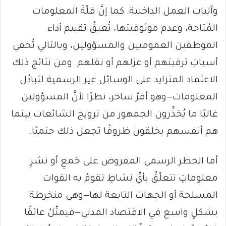
وآليات العمل الداخلية. كما إنَّ قلّةَ المعلومات
المُتاحة، وعدم موثوقيتها، تُعيقُ تقييم أداء
الموظفين العموميين والمسؤولين، وبالتالي تُخفي
أسبابَ ترقيتهم أو عزلهم أو نقلهم. ومن نتائج ذلك
الاعتماد المتزايد على الوسائل غير الرسمية لتبادُل
المعلومات—وهو أمرٌ ساخر، نظرًا لأنَّ المسؤولين
غالبًا ما يُحَذِّرون الجمهور من ترويج الشائعات بينما
هم أنفسهم يخلقون ظروفًا تجعل ذلك حتميًا.
أما الحظر الرسمي المفروض على جَمعِ أو نشرِ
معلوماتٍ تتعلّقُ بأيِّ نشاطٍ تقومُ به القوات
المسلحة أو الجهات التابعة لها—وهي منخرطة
بشكلٍ واسع في الاقتصاد المدني—فيمثّلُ عائقًا