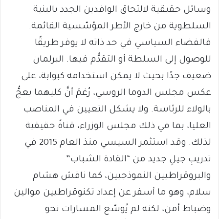
وسائل حقيقية لالتحاق الوافدين الجدد بالبنية
السلطوية من خارج الأطر المؤسّسية القائمة.
فالفضاء السياسي في حد ذاته لا يوفر طريقًا
للوصول إلى السلطة أو التقدُّم فيها. البرلمان
ضعيف جدًا بحيث لا يمكن استخدامه كبوابة، على
عكس مجلس الدوما الروسي، رُغمَ أنَّ كليهما يعجُّ
بالولاء للرئاسة. ولا يشكل التعيين في المناصب
العليا، بما في ذلك مجلس الوزراء، قناةً حقيقية
لذلك. وقد استثمر السيسي منذ العام 2015 في
تدريبِ جيلٍ جديد من “القادة الشباب”
والبروقراطيين النموذجيين، كما ناقش هشام
سلام، وهو ما أسفر عن إعداد تكنوقراطيين موالين
وضباط أمن، لكنه لم يُوسّع المسارات نحو