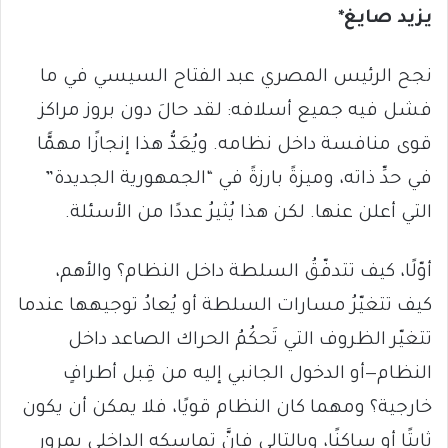
يزيد صايغ*
نجح الرئيس المصري عبد الفتاح السيسي في ما
فشل فيه جميع أسلافه: لقد حالَ دون بروز مراكز
قوى منافسة داخل نظامه. ويُعَدُّ هذا إنجازًا مهمًّا
في حدِّ ذاته، وميزةً بارزةً في “الجمهورية الجديدة”
التي أعلن عنها. لكن هذا يُثيرُ عددًا من الأسئلة.
أوّلًا، كيف تتدفّقُ السلطة داخل النظام؟ والأهم،
كيف تتغيّرُ مسارات السلطة أو يُعادُ توجيهها عندما
تتغيّر الظروف التي تَحكُمُ الحراك الصاعد داخل
النظام—أو الدخول الجانبي إليه من قِبل أطرافٍ
خارجية؟ ومهما كان النظام قويًا، فلا يمكن أن يكون
ثابتًا أو ساكنًا، وبالتالي فإنَّ تماسكه الداخلي بمرور