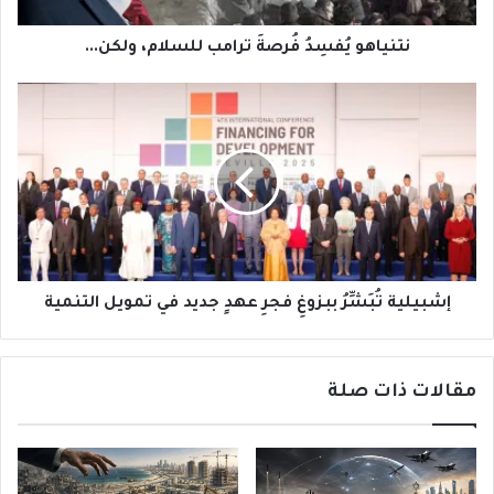
نتنياهو يُفسِدُ فُرصةَ ترامب للسلام، ولكن...
إشبيلية
تُبَشِّرُ
ببزوغِ
فجرِ
عهدٍ
جديد
في
تمويل
التنمية
إشبيلية تُبَشِّرُ ببزوغِ فجرِ عهدٍ جديد في تمويل التنمية
مقالات ذات صلة