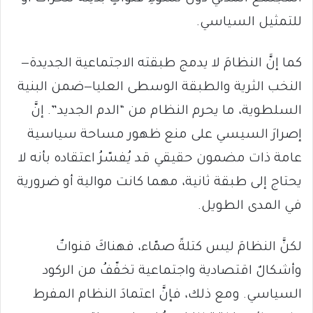
للتمثيل السياسي.
كما إنَّ النظامَ لا يدمج طبقته الاجتماعية الجديدة—
النخب الثرية والطبقة الوسطى العليا—ضمن البنية
السلطوية، ما يحرم النظام من “الدم الجديد”. إنَّ
إصرارَ السيسي على منع ظهور مساحة سياسية
عامة ذات مضمون حقيقي قد يُفسّرُ اعتقاده بأنه لا
يحتاج إلى طبقة ثانية، مهما كانت موالية أو ضرورية
في المدى الطويل.
لكنَّ النظامَ ليس كتلةً صمّاء، فهناكَ قنواتٌ
وأشكالٌ اقتصادية واجتماعية تخفّفُ من الركود
السياسي. ومع ذلك، فإنَّ اعتمادَ النظام المفرط