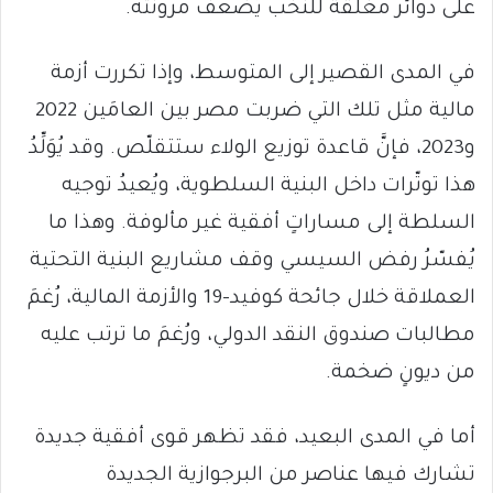
على دوائر مغلقة للنخب يُضعف مرونته.
في المدى القصير إلى المتوسط، وإذا تكررت أزمة
مالية مثل تلك التي ضربت مصر بين العامَين 2022
و2023، فإنَّ قاعدة توزيع الولاء ستتقلّص. وقد يُوَلِّدُ
هذا توتّرات داخل البنية السلطوية، ويُعيدُ توجيه
السلطة إلى مساراتٍ أفقية غير مألوفة. وهذا ما
يُفسّرُ رفض السيسي وقف مشاريع البنية التحتية
العملاقة خلال جائحة كوفيد-19 والأزمة المالية، رُغمَ
مطالبات صندوق النقد الدولي، ورُغمَ ما ترتب عليه
من ديونٍ ضخمة.
أما في المدى البعيد، فقد تظهر قوى أفقية جديدة
تشارك فيها عناصر من البرجوازية الجديدة