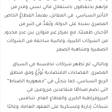
فإنهم يحتفظون باستقلالٍ مالي نسبي وقدرٍ من
التأثير السياسي. في المقابل، يعتمدُ القطاعُ الخاص
المصري بشدة على الدولة، ويُعَدُّ في كثيرٍ من
الأحيان طفيليًا، مع تمركز غير متوازن بين عددٍ محدود
من الشركات الكبيرة، وغالبية ساحقة من الشركات
الصغيرة ومتناهية الصغر.
وبالتالي، لم تظهر شراكات تنافسية في السياق
المصري. الفضاءات الاقتصادية تُوزَّعُ وفق منطق
الريع السياسي، كما يتجلّى في “جمهورية الضباط”
التي تضم ضباطًا متقاعدين مزروعين في
البيروقراطية الكبرى والقطاع العام. تتنافس
شبكاتٌ إدارية وعسكرية على العقود العامة، وغالبًا