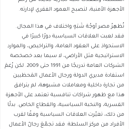
السلطة، وصعدت نخبة تجارية جديدة من رحم
الأجهزة الأمنية، لتصبح العمود الفقري لإدارته.
تُظهِرُ مصر أوجُهَ شَبَهٍ واختلاف في هذا المجال.
فقد لعبت العلاقات السياسية دورًا كبيرًا في
الاستحواذ على العقود العامة، والتراخيص، والموارد
الاستراتيجية مثل الأراضي، لا سيما بعد خصخصة
الشركات العامة تدريجًا من 1991 حتى 2009. لكن رُغمَ
استفادة مديري الدولة ورجال الأعمال المَحظيين
من تجارة داخلية ومعاملات مشبوهة، لم يترافق
هذا مع ظهور شراكات تنافسية تعتمد على الأجهزة
القسرية، والنخبة السياسية، والقطاع الخاص. بدلًا
من ذلك، تغيّرت العلاقات السياسية وفقًا لقرب
الأفراد من مركز السلطة: فقد تجمّعَ رجالُ الأعمال