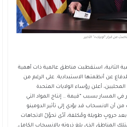
اضبٌ من قرار “أوبيك+” الأخير.
مية الثانية، استقطبت مناطق عالمية ذات أهمية
للدفاع عن أنظمتها الاستبدادية. على الرغم من
لمحليين، أعلن رؤساء الولايات المتحدة
 في المسار بسبب “قيمة … إنتاج المواد التي
من أن الانسحاب قد يؤدي إلى تأثير الدومينو
د حروبٍ طويلة ومُكلفة، أدّى تحوّلُ الاتجاهات
بتلك المناطق الذي بلغ ذروته بالانسحاب الكامل.