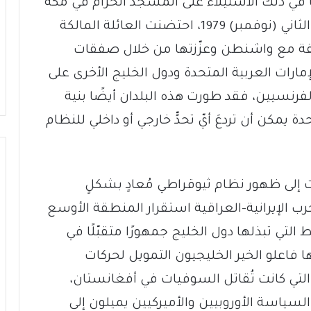
ما في ذلك الاستيلاء على المسجد الحرام في مكة
من قبل متطرفين إسلاميين في تشرين الثاني (نوفمبر) 1979، احتضنت العائلة المالكة
يقة مع واشنطن وعزّزتها من خلال صفقات
رات العربية المتحدة ودول الخليج الأخرى على
فرنسيين، فقد طورت هذه البلدان أيضًا بنية
يمكن أن تردعَ أيّ تحدٍّ خارجي أو داخلي للنظام
أدت إلى ظهور نظام ثيوقراطي مُعادٍ بشكلٍ
لعام 1979، وزعزعة الحرب الإيرانية-العراقية استقرار المنطقة الأوسع
لتي تبذلها دول الخليج جمهورًا متقبّلًا في
يها فاعلو الخير الخليجيون التمويل لحركات
التي كانت تُقاتل السوفيات في أفغانستان،
من صانعي السياسة الأوروبيين والأميركيين يميلون إلى