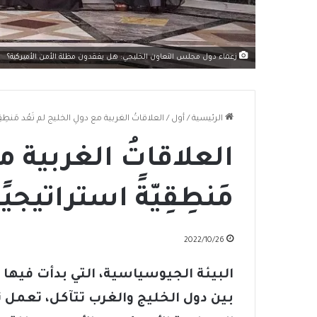
زعماء دول مجلس التعاون الخليجي: هل يفقدون مظلة الأمن الأميركية؟
الرئيسية
/
أول
/
العلاقاتُ الغربية مع دولِ الخليج لم تَعُد مَنطِقِي
العلاقاتُ الغربية مع
مَنطِقِيّةً استراتيجيًا
2022/10/26
البيئة الجيوسياسية، التي بدأت فيها ا
بين دول الخليج والغرب تتآكل، تعمل ت