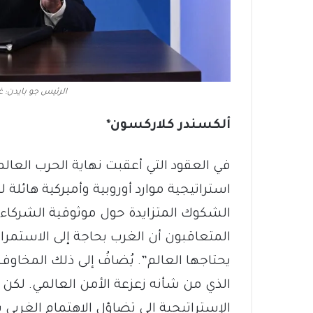
الرئيس جو بايدن: غ
ألكسندر كلاركسون*
في العقود التي أعقبت نهاية الحرب العال
استراتيجية موارد أوروبية وأميركية هائلة 
الشكوك المتزايدة حول موثوقية الشركاء ا
المتعاقبون أن الغرب بحاجة إلى الاستمرار
يحتاجها العالم”. يُضافُ إلى ذلك المخاوف 
الذي من شأنه زعزعة الأمن العالمي. لكن بع
الإستراتيجية إلى تضاؤل الاهتمام الغربي 