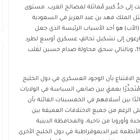
 إلى حدٍّ كبير مُماثلة لمصالح الغرب. مستوى
ثل الملك فهد بن عبد العزيز في السعودية
الأب) هو أحد الأسباب الرئيسة الذي جعل
يسارعون إلى تشكيل تحالفٍ عسكري أوسع لطرد
الجيش العراقي من الكويت في العام 1990، وبالتالي سحق محاولة صدام حسين لقلب
 الاقتناع بأن الوجود العسكري في دول الخليج
تَجذِّرًا بعمقٍ بين صانعي السياسة في الولايات
ائدًا بين أسلافهم في الخمسينات الفائتة بأن
 على الرغم من جميع الاختلافات العميقة بين
تحدة وأوروبا من ناحية، والمحافظة الدينية
لأنظمة غير الديموقراطية في دول الخليج الأخرى