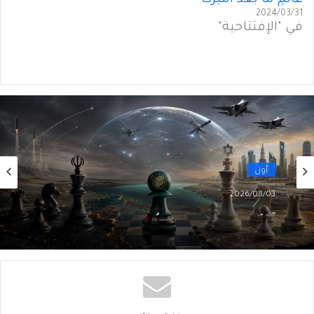
عالَمِ ما بَعدَ أميركا
2024/03/31
في "الإفتتاحية"
أول
2026/08/03
أَمنُ الخليج في زمنِ التحوُّلات الكبرى (5 من 5)