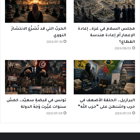
مجلس السلام في غزة… إعادة
الحربُ التي قد تُسَرِّع الانتشارَ
الإعمار أم إعادة هندسة
النووي
القطاع؟
2026/07/30
2026/08/03
البرازيل… الحلقة الأضعف في
تونس في قبضةِ سعيّد… خمسُ
حرب واشنطن على “حزب الله”
سنوات غيَّرت وَجهَ الدولة
2026/07/28
2026/07/29