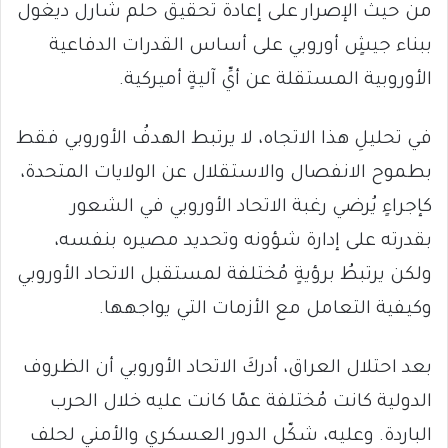
من حيث الإصرار على إعادة تحقيق حلم شارل ديغول
ببناء جيشٍ أوروبي على أساس القدرات الدفاعية
الأوروبية المستقلة عن أيِّ آليةٍ أميركية.
في تحليلِ هذا الاتجاه، لا يرتبط الهدفُ الأوروبي فقط
بطموح الانفصال والاستقلال عن الولايات المتحدة،
كإجراءٍ يُرضي رغبة الاتحاد الأوروبي في الشعور
بقدرته على إدارة شؤونه وتحديد مصيره بنفسه،
ولكن يرتبطُ برؤيةٍ مُختلفة لمستقبل الاتحاد الأوروبي
وكيفية التعامل مع الأزمات التي يواجهها.
بعد احتلال العراق، أدركَ الاتحاد الأوروبي أن الظروف
الدولية كانت مُختلفة عمّا كانت عليه خلال الحرب
الباردة. وعليه، شكّل الدور العسكري والأمني ​​لحلف