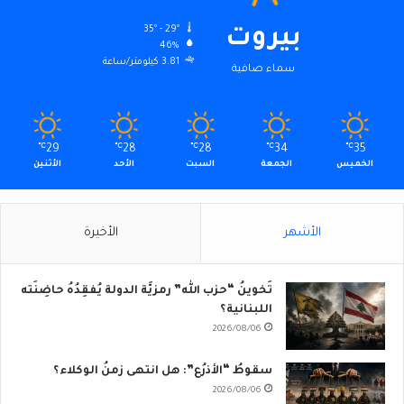
35º - 29º
بيروت
46%
3.81 كيلومتر/ساعة
سماء صافية
℃
29
℃
28
℃
28
℃
34
℃
35
الخميس
الجمعة
السبت
الأحد
الأثنين
الأشهر
الأخيرة
تَخوينُ “حزب الله” رمزيَّة الدولة يُفقِدُهُ حاضِنَته
اللبنانية؟
2026/08/06
سقوطُ “الأذرُع”: هل انتهى زمنُ الوكلاء؟
2026/08/06