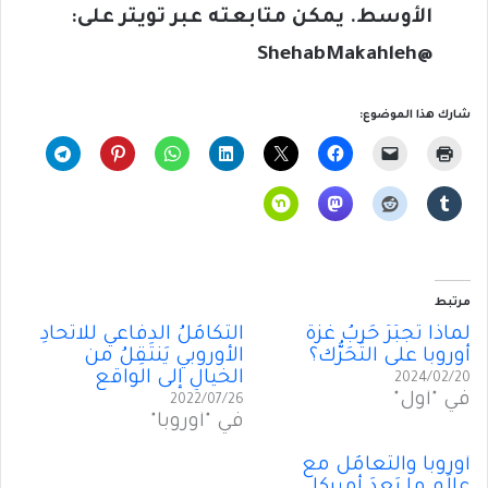
الأوسط
.
يمكن متابعته عبر تويتر على:
@ShehabMakahleh
شارك هذا الموضوع:
مرتبط
لماذا تَجبُرُ حَربُ غزّة
التَكامُلُ الدفاعي للاتِّحادِ
أوروبا على التَحَرُّك؟
الأوروبي يَنتَقِلُ من
الخيالِ إلى الواقع
2024/02/20
في "أول"
2022/07/26
في "أوروبا"
أوروبا والتعامُل مع