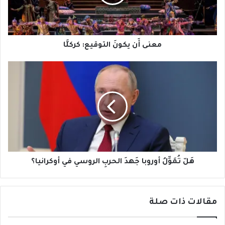
معنى أَن يكونَ التوقيع: كركلَّا
هَلّ
تُمَوِّلُ
أوروبا
جَهدَ
الحربِ
الروسي
في
أوكرانيا؟
هَلّ تُمَوِّلُ أوروبا جَهدَ الحربِ الروسي في أوكرانيا؟
مقالات ذات صلة