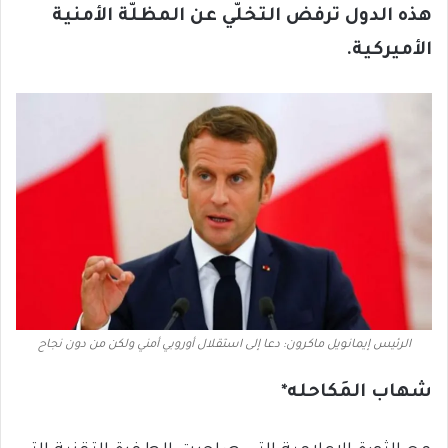
هذه الدول ترفض التخلّي عن المظلّة الأمنية
الأميركية.
الرئيس إيمانويل ماكرون: دعا إلى استقلال أوروبي أمني ولكن من دون نجاح
شهاب المَك
ا
حله*