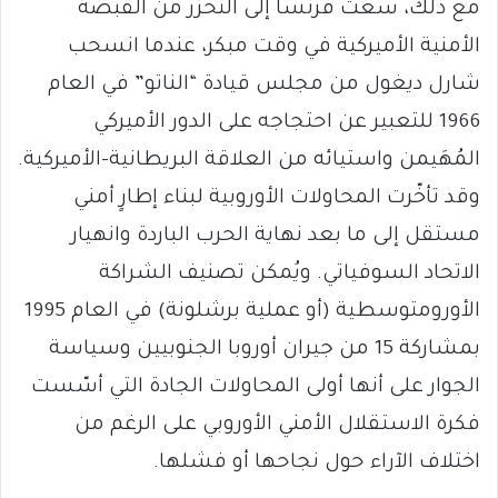
مع ذلك، سعت فرنسا إلى التحرّر من القبضة
الأمنية الأميركية في وقت مبكر، عندما انسحب
شارل ديغول من مجلس قيادة “الناتو” في العام
1966 للتعبير عن احتجاجه على الدور الأميركي
المُهَيمن واستيائه من العلاقة البريطانية-الأميركية.
وقد تأخّرت المحاولات الأوروبية لبناء إطارٍ أمني
مستقل إلى ما بعد نهاية الحرب الباردة وانهيار
الاتحاد السوفياتي. ويُمكن تصنيف الشراكة
الأورومتوسطية (أو عملية برشلونة) في العام 1995
بمشاركة 15 من جيران أوروبا الجنوبيين وسياسة
الجوار على أنها أولى المحاولات الجادة التي أسّست
فكرة الاستقلال الأمني ​​الأوروبي على الرغم من
اختلاف الآراء حول نجاحها أو فشلها.