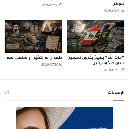
للوطن
2026/07/30
2026/08/01
“حزبُ الله” يطيحُ بفُرَصِ تحصين
طهران لم تَتَغَيَّر.. واشنطن نعم
لبنان ضدّ إسرائيل
2026/07/30
2026/07/30
الإعلانات