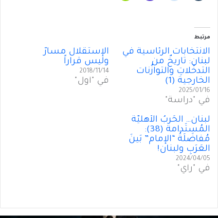
مرتبط
الانتخاباتُ الرئاسية في
الإستقلال مسارٌ
لبنان: تاريخٌ من
وليس قراراً
التدخّلاتِ والتوازُنات
2018/11/14
الخارجية (1)
في "أول"
2025/01/16
في "دراسة"
لبنان… الحَربُ الأهليَّة
المُستَدامة (38):
مُفاضَلَةُ “الإمام” بَينَ
العَرَبِ ولبنان!
2024/04/05
في "رأي"