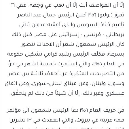
إلّا أن العواصف أبت إلّا أن تهب في وجهه. ففي ٢٦
تموز (يوليو) ١٩٥٦ أعلن الرئيس جمال عبد الناصر
تأميم قناة السويس والذي أعقبه عدوان ثلاثي
بريطاني – فرنسي – إسرائيلي على مصر. قبل ذلك
كان الرئيس شمعون شعر أن الاحداث تتطور
بسرعة، فكلّف الرئيس رشيد كرامي تشكيل حكومة
في العام ١٩٥٥، والتي استمرت خمسة اشهر في جوٍّ
من التصريحات المتكررة عن أحلاف ثلاثية بين مصر
وسوريا ولبنان، وعن ميثاق لبناني-سوري، وعن اتفاق
عسكري وغير ذلك، إلّا أن شيئاً من ذلك لم يتحقّق.
في خريف العام ١٩٥٦ دعا الرئيس شمعون الى مؤتمر
قمة عربية في بيروت، والتي انعقدت في ١٣ تشرين