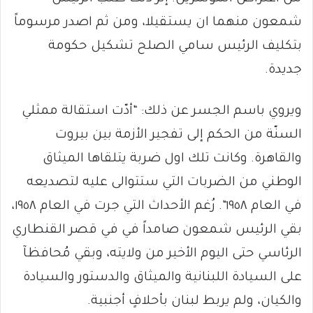
شمعون منهما ان يستقيلا، ومن ثم اصدر مرسوماً
بتكليف الرئيس سامي الصلح تشكيل حكومة
جديدة.
ويروي باسم الجسر عن ذلك: “أدّت استقالة ممثلي
السنّة من الحكم إلى تفجير الأزمة بين بيروت
والقاهرة. وكانت تلك اول ضربة يتلقاها الميثاق
الوطني من الضربات التي ستتوالى عليه لتصديعه
في العام ١٩٥٨“. رُغم الأحداث التي جرت في العام ١٩٥٨،
بقي الرئيس شمعون صامداً في في قصر القنطاري
الرئاسي حتى اليوم الأخير من ولايته، وبقي مُحافظآ
على السيادة اللبنانية والميثاق والدستور والسيادة
والكيان، ولم يربط لبنان بأحلافٍ أجنبية.