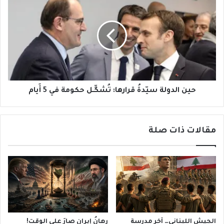
الدولة
سيّدةُ
قرارها:
تُشكِّـل
حكومة
في
5
أَيام
حين الدولة سيّدةُ قرارها: تُشكِّـل حكومة في 5 أَيام
مقالات ذات صلة
الجيش اللبناني… آخر مدرسة
رهانُ إيران صارَ على الوقت!