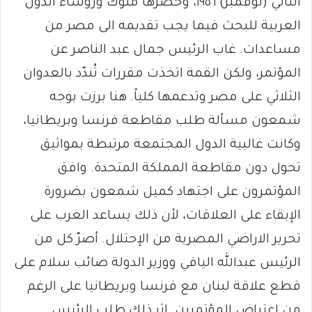
الثاني (نوفمبر) ١٩٥٦، وحضرها ملوك ورؤساء الدول
العربية للبحث فيما يجب تقديمه الى مصر من
مساعدات. غاب الرئيس جمال عبد الناصر عن
المؤتمر، ولكن القمة اتخذت مقررات تُندّد بالعدوان
الثلاثي على مصر وتدعمها كلياً. هنا برزت بوجه
شمعون مسألة طلب مقاطعة فرنسا وبريطانيا،
وكانت غالبية الدول المجتمعة مرتبطة بمواثيق
تحول دون مقاطعة المملكة المتحدة. وافق
المؤتمرون على اجتهاد كميل شمعون بضرورة
الإبقاء على العلاقات، لأن ذلك يساعد العرب على
تحرير الاراضي المصرية من الإحتلال. أصرّ كل من
الرئيس عبدالله اليافي ووزير الدولة صائب سلام على
قطع علاقة لبنان مع فرنسا وبريطانيا على الرغم
من اعتراض المؤتمرين. إثر ذلك طلب الرئيس