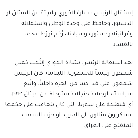
إستقال الرئيس بشارة الخوري ولم يُمَسّ الميثاق أو
الدستور، وحافظ على وحدة الوطن واستقلاله
وقوانينه ودستوره وسيادته، رُغم تورّط عهده
بالفساد.
بعد استقالة الرئيس بشارة الخوري إنتُخبَ كميل
شمعون رئيساً للجمهورية اللبنانية. كان الرئيس
شمعون على قدرٍ كبيرٍ من الحزم داخلياً، واتّبع
سياسة خارجية مُعتدِلة مُستوحاة من ميثاق ١٩٤٣،
أي مُنفتحة على سوريا، التي كان يتعاقب على حكمها
عسكريون ميّالون الى الغرب، أو حزب الشعب
المنفتح على العراق.