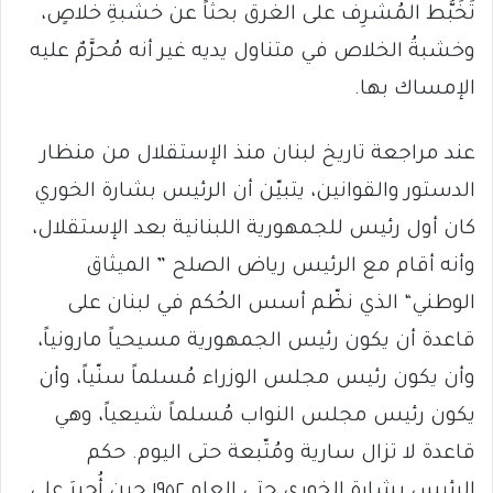
تَخَبُّط المُشرِف على الغرق بحثاً عن خشبةِ خلاصٍ،
وخشبةُ الخلاص في متناول يديه غير أنه مُحرَّمٌ عليه
الإمساك بها.
عند مراجعة تاريخ لبنان منذ الإستقلال من منظار
الدستور والقوانين، يتبيّن أن الرئيس بشارة الخوري
كان أول رئيس للجمهورية اللبنانية بعد الإستقلال،
وأنه أقام مع الرئيس رياض الصلح ” الميثاق
الوطني“ الذي نظّم أسس الحُكم في لبنان على
قاعدة أن يكون رئيس الجمهورية مسيحياً مارونياً،
وأن يكون رئيس مجلس الوزراء مُسلماً سنّياً، وأن
يكون رئيس مجلس النواب مُسلماً شيعياً، وهي
قاعدة لا تزال سارية ومُتّبعة حتى اليوم. حكم
الرئيس بشارة الخوري حتى العام ١٩٥٢ حين أُجبِرَ على