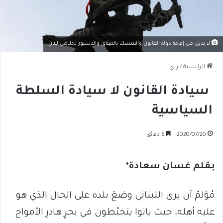
لا بديل من إقامة دولة القانون والتمسك بالميثاق والدستور لخلاص لبنان
الرئيسية
/
رأي
سيادة القانون لا سيادة السلطة
السياسية
2020/07/20
6 دقائق
بقلم غسان سعادة*
مُؤلمٌ أن يرى اللبناني وضعَ بلده على الحال الذي هو
عليه أهله، حيث باتوا يتخبّطون في بحرٍ هادرِ الأمواج