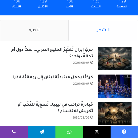
℃
30
℃
29
℃
36
℃
35
℃
29
الجمعة
السبت
الأحد
الأثنين
الثلاثاء
الأشهر
الأخيرة
حربُ إيران تَختَبِرُ الخليج العربي… ستُّ دول أم
تحالفٌ واحد؟
2026/08/07
كركلَّا يحمل فينيقيَّة لبنان إِلى رومانيَّة فقرا
2026/08/07
مُبادرةُ ترامب في ليبيا… تَسوِيَةٌ للنُخَب أم
تَكريسٌ للانقسام؟
2026/08/06
الحوثيون في العراق: من مكتبٍ سياسي إلى
يسبوك
‫X
واتساب
تيلقرام
ڤايبر