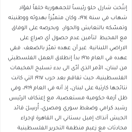
إنتُخبَ شارل حلو رئيساً للجمهورية خلفاً لفؤاد
شهاب في سنة ١٩٦٤، وكان متميِّزاً بهدوئه ووطنيته
وتمسّكه بالتعايش والحوار، وبحرصه على الوفاق
مع المحيط لتأمين عدم حصول أي صراع على
الاراضي اللبنانية. غير أن عهده تميّز بالضعف. ففي
عهده في العام ١٩٦٥ بدأ إنطلاق العمل الفلسطيتي
من لبنان، الأمر الذي أدّى الى بدء تسليح المخيمات
الفلسطينية، حيث تفاقم بعد حرب ١٩٦٧ التي كانت
نتائجها كارثية على لبنان، إذ أنه في العام ١٩٦٩، وفي
ظل أزمة حكومية مستعصية، مع إعتكاف الرئيس
رشيد كرامي وضغط سوري ومصري، أُرسِلَ قائد
الجيش آنذاك إميل بستاني الى القاهرة لإجراء
محادثات مع زعيم منظمة التحرير الفلسطينية