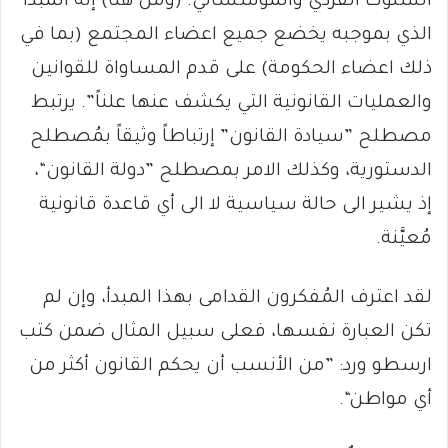
السلوك الفردي والمؤسساتي. (ومن هنا) إنه المبدأ
الذي بموجبه يخضع جميع اعضاء المجتمع (بما في
ذلك اعضاء الحكومة) على قدم المساواة للقوانين
والعمليات القانونية التي يكشف عنها علناً”. يرتبط
مصطلح ”سيادة القانون” إرتباطاً وثيقاً بمُصطلح
الدستورية، وكذلك الامر بمصطلح ”دولة القانون“،
إذ يشير الى حالة سياسية لا الى أي قاعدة قانونية
مُعيَّنة.
لقد اعترف المُفكرون القدامى بهذا المبدأ، وإن لم
تكن العبارة نفسها، فعلى سبيل المثال ضمن كتب
ارسطو ورد: ”من الأنسب أن يحكم القانون أكثر من
أي مواطن“.