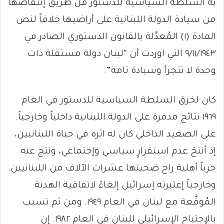
به السلطة السياسية للدستور من طريق إنتقاصها
من سيادة الدولة اللبنانية على أراضيها خلافاً لنص
المادة (١) المُعدَّلة بالقانون الدستوري الصادر في
٩/١١/١٩٤٣ التي اوردت أن “لبنان دولة مستقلة ذات
وحدة لا تتجزأ وسيادة تامة”.
كان لخرق السلطة السياسية للدستور في العام
١٩٦٩ نتائج مدمرة على الدولة اللبنانية داخلياً وخارجياً.
على الصعيد الداخلي كان له اثره في حياة اللبنانيين،
إذ أنتجَ عدم استقرارٍ سياسي وإجتماعي، ونتج عنه
حرباً أهلية راح ضحيتها عشرات الآلاف من اللبنانيين.
وخارجياً إعتبرته إسرائيل إلغاءً لاتفاقية الهدنة
المُوقَّعة مع لبنان في العام ١٩٤٩. ومن ثم تسبب
بالإجتياح الإسرائيلي للبنان في العام ١٩٨٢. إن