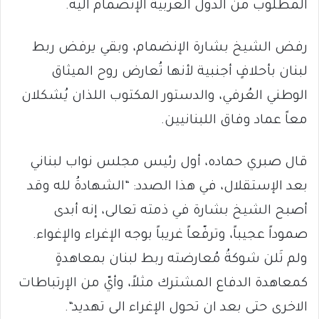
المطلوب من الدول العربية الإنضمام اليه.
رفض الشيخ بشارة الإنضمام، وبقي يرفض ربط
لبنان بأحلافٍ أجنبية لأنها تُعارض روح الميثاق
الوطني العُرفي، والدستور المكتوب اللذان يُشكلان
معاً عماد وفاق اللبنانيين.
قال صبري حماده، أول رئيس مجلس نواب لبناني
بعد الإستقلال، في هذا الصدد: “الشهادةُ لله وقد
أصبح الشيخ بشارة في ذمته تعالى، إنه أبدى
صموداً عجيباً، وترفّعاً غريباً بوجه الإغراء والإغواء.
ولم تَلن شوكةُ مُعارضته ربط لبنان بمعاهدةٍ
كمعاهدة الدفاع المشترك مثلاً، وأيّ من الإرتباطات
الاخرى حتى بعد ان تحول الإغراء الى تهديد“.