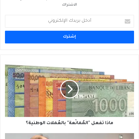
الاشتراك
أدخل
بريدك
الإلكتروني
ماذا
تفعل
"المُمانَعة"
بالعُملات
الوطنية؟
ماذا تفعل "المُمانَعة" بالعُملات الوطنية؟
حين