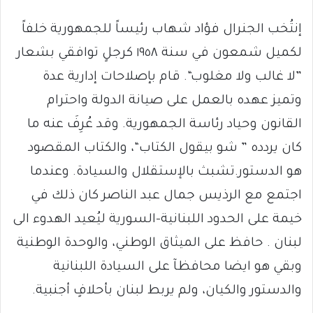
إنتُخب الجنرال فؤاد شهاب رئيساً للجمهورية خلفاً
لكميل شمعون في سنة ١٩٥٨ كرجلٍ توافقي بشعار
”لا غالب ولا مغلوب“. قام بإصلاحات إدارية عدة
وتميز عهده بالعمل على صيانة الدولة واحترام
القانون وحياد رئاسة الجمهورية. وقد عُرِفَ عنه ما
كان يردده ” شو بيقول الكتاب“، والكتاب المقصود
هو الدستور.تشبث بالإستقلال والسيادة. وعندما
اجتمع مع الرذيس جمال عبد الناصر كان ذلك في
خيمة على الحدود اللبنانية-السورية ليُعيد الهدوء الى
لبنان . حافظ على الميثاق الوطني، والوحدة الوطنية
وبقي هو ايضا محافظآ على السيادة اللبنانية
والدستور والكيان، ولم يربط لبنان بأحلافٍ أجنبية.