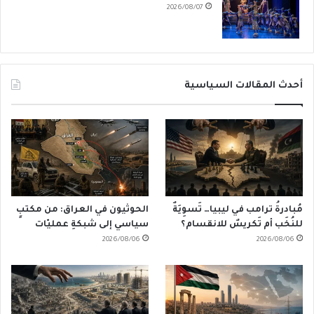
2026/08/07
أحدث المقالات السياسية
مُبادرةُ ترامب في ليبيا… تَسوِيَةٌ
الحوثيون في العراق: من مكتبٍ
للنُخَب أم تَكريسٌ للانقسام؟
سياسي إلى شبكةِ عمليّات
2026/08/06
2026/08/06