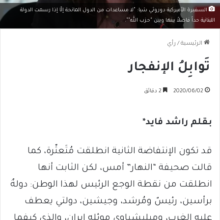
السفيرة الأميركية دوروثي شيا: "لا مساعدات من الدول المانحة إلّا إذا رسمت الدولة
اللبنانية حداً فاصلاً بينها وبين "حزب الله"".
الرئيسية
/
رأي
تَوابِلُ الإنفجار
2020/06/02
2 دقائق
بقلم راشد فايد*
قد تكون الإنتفاضة الثانية انطلقت مُتَعثّرة، كما
قالت صحيفة “النهار” أمس، لكن الثابت أنها
انطلقت من نقطة الوجع الرئيس لهذا الوطن: دولةٌ
برأسين، رئيسٌ ومُرشد، وجيشين، دولتي يعطف
عليه الغرب، وميليشياوي موئله إيران، والذي كيفما