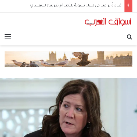
مُبادرةُ ترامب في ليبيا… تَسوِيَةٌ للنُخَب أم تَكريسٌ للانقسام؟
بحث عن
الق