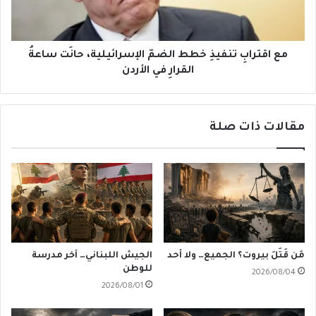
حانَت
ساعةُ
القرارِ
في
مع اقترابِ تنفيذِ خطط الضمّ الإسرائيلية، حانَت ساعةُ
الأردن
القرارِ في الأردن
مقالات ذات صلة
مَن قَتَلَ بيروت؟ الجميع… ولا أحد
الجيش اللبناني… آخر مدرسة
للوطن
2026/08/04
2026/08/01