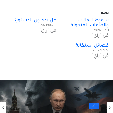
مرتبط
سقوط الهالات
هل تذكرون الدستور؟
والهامات المنحولة
2021/06/15
في "رأي"
2019/10/31
في "رأي"
فضائل إستقالة
2019/12/24
في "رأي"
رأي
2026/08/06