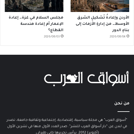
الأردن وإعادةُ تَشكيلِ الشرق
مجلس السلام في غزة… إعادة
الأوسط… من إدارةِ الأزمات إلى
الإعمار أم إعادة هندسة
بناءِ الدور
القطاع؟
2026/08/03
2026/08/04
من نحن
“أسواق العرب” هي مجلة سياسية، إقتصادية، إجتماعية وثقافية جامعة، تصدر
في لندن عن “دار أسواق العرب للنشر”. صدر العدد الأول منها في تشرين الأول
(أكتوبر) 2012. يرأس تحريرها كابي طبراني.