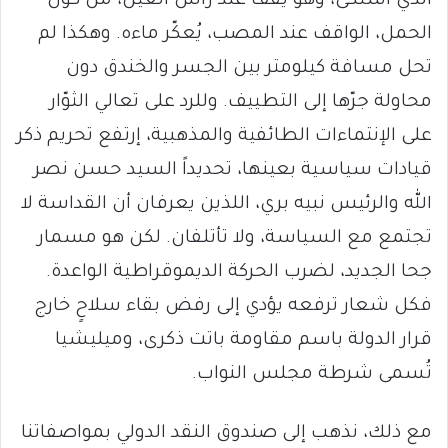
الذي اشتكى، وهو يقف عند رأس العين، من كون
الحمل، الواقف عند المصب، يُعكّر ماءه. وهكذا لم
تحل مسافة كيلومتر بين الجسر والخندق دون
محاولة جرّها إلى التطييف. وللرد على تعالي الثوّار
على الإنتماءات الطائفية والمذهبية، إرتفع تحريم ذكر
قيادات سياسية بعينها، تحديداً السيد حسن نصر
الله والرئيس نبيه بري، اللذين يعرفان أن القداسة لا
تجتمع مع السياسة، ولا تأتلفان. لكن هو مسمار
جحا الجديد، لضرب الحركة الديموقراطية الواعدة.
فكل شعار ترفعه يؤدي إلى رفض بقاء سلاحٍ خارج
قرار الدولة باسم مقاومة باتت ذكرى، وميليشيا
تُسمى شرطة مجلس النواب.
مع ذلك، نذهب إلى صندوق النقد الدولي بمواصفاتنا