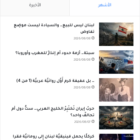
الأشهر
الأخيرة
لبنان ليس للبيع… والسيادة ليست موضِع
تفاوض
2026/08/08
سبتة… أزمة حدود أم إنذارٌ للمغرب وأوروبا؟
2026/08/08
… بل عفيفة كرم أَوَّل روائيَّة عربيَّة (1 من 4)
2026/08/08
حربُ إيران تَختَبِرُ الخليج العربي… ستُّ دول أم
تحالفٌ واحد؟
2026/08/07
كركلَّا يحمل فينيقيَّة لبنان إِلى رومانيَّة فقرا