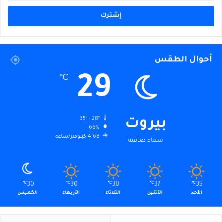
الإلكتروني
أحوال الطقس
29
℃
35º - 28º
بيروت
66%
4.68 كيلومتر/ساعة
سماء صافية
℃
30
℃
30
℃
30
℃
37
℃
35
الأحد
الأثنين
الثلاثاء
الأربعاء
الخميس