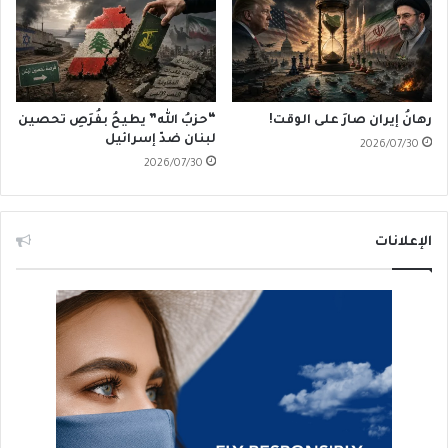
رهانُ إيران صارَ على الوقت!
“حزبُ الله” يطيحُ بفُرَصِ تحصين
لبنان ضدّ إسرائيل
2026/07/30
2026/07/30
الإعلانات