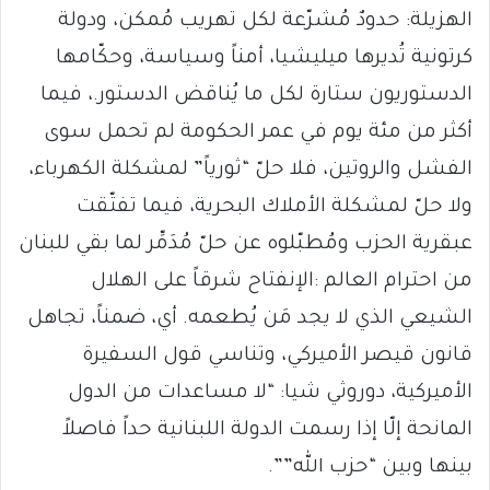
الهزيلة: حدودٌ مُشرّعة لكل تهريب مُمكن، ودولة
كرتونية تُديرها ميليشيا، أمناً وسياسة، وحكّامها
الدستوريون ستارة لكل ما يُناقض الدستور.، فيما
أكثر من مئة يوم في عمر الحكومة لم تحمل سوى
الفشل والروتين، فلا حلّ “ثورياً” لمشكلة الكهرباء،
ولا حلّ لمشكلة الأملاك البحرية، فيما تفتّقت
عبقرية الحزب ومُطبّلوه عن حلّ مُدَمِّر لما بقي للبنان
من احترام العالم :الإنفتاح شرقاً على الهلال
الشيعي الذي لا يجد مَن يُطعمه. أي، ضمناً، تجاهل
قانون قيصر الأميركي، وتناسي قول السفيرة
الأميركية، دوروثي شيا: “لا مساعدات من الدول
المانحة إلّا إذا رسمت الدولة اللبنانية حداً فاصلاً
بينها وبين “حزب الله””.