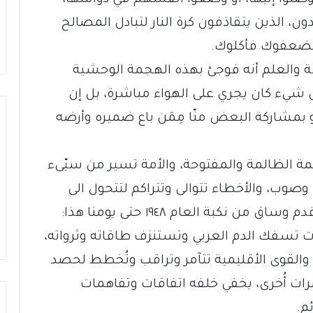
ون، الذين يتقاذفون كرة النار لتبادل المصالح
ستضعفوك فأكلوك.
معرفة والعلم أنه فوجئ بهذه الهجمة الوحشية
ل شيء كان يجري على الهواء مباشرة، بل إن
 بمشاركة البعض منّا مِمَن باع ضميره وأرضه
ة الظالمة والمفتوحة، والأمة تسير من سيّىء
وصوب، والأخطاء تتوالى وتتراكم لتتحول الى
خطايا بينما القضم والهضم جاريان على قدم وساق من نكبة العام ١٩٤٨ حتى يومنا هذا:
تسفك الدم العربي وتستنزف طاقاته وثرواته،
 والقوى الأقليمية تتآمر وتراقب وتُخطط لحصد
ت أُخرى، يخفي خلفه اتفاقات وتفاهمات
م.