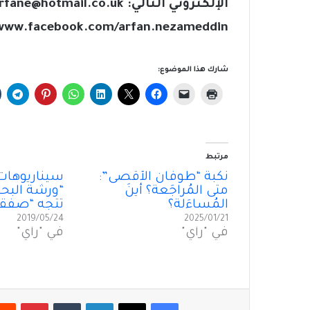
www.facebook.com/arfan.nezameddin
شارك هذا الموضوع:
مرتبط
نكبة “طوفان الأقصى”:
سيناريوهات 
متى المُراجَعة؟ أينَ
“ورشة البحر
المُساءَلة؟
تتجه “صفقة
2019/05/24
2025/01/21
في "رأي"
في "رأي"
فيسبوك
‫X
لينكدإن
بينتير