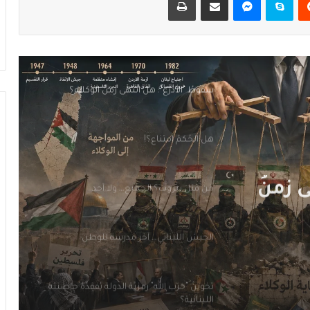
سقوطُ “الأذرُع”: هل انتهى زمنُ الوكلاء؟
هل الحُكمُ امتناع؟!
مَن قَتَلَ بيروت؟ الجميع… ولا أحد
الجيش اللبناني… آخر مدرسة للوطن
تَخوينُ “حزب الله” رمزيَّة الدولة يُفقِدُهُ حاضِنَته
اللبنانية؟
سقوطُ “الأذرُع”: هل انتهى زمنُ الوكلاء؟