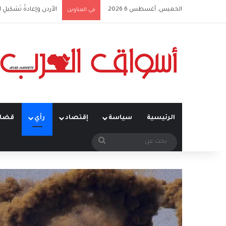
الخميس, أغسطس 6 2026
أَمنُ الخليج في زمنِ التحوُّ
في العناوين
الرئيسية
سياسة
إقتصاد
رأي
قضاي
بحث
عن