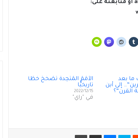
الإلكتروني التالي: arfane@hotmail.co.uk أو متابعته على:
تَخوينُ “حزب الله” رمزيَّة الدولة يُفقِدُهُ حاضِنَته
اللبنانية؟
سقوطُ “الأذرُع”: هل انتهى زمنُ الوكلاء؟
هل الحُكمُ امتناع؟!
ما بعد
الأُمَمُ المُتَّحِدة تُصَحِّحُ خَطَأً
مَن قَتَلَ بيروت؟ الجميع… ولا أحد
ين”… إلى أين
تاريخيًّا
 القرن”؟
2022/12/15
في "رأي"
الجيش اللبناني… آخر مدرسة للوطن
تَخوينُ “حزب الله” رمزيَّة الدولة يُفقِدُهُ حاضِنَته
اللبنانية؟
يست
سكايب
ماسنجر
مشاركة عبر البريد
طباعة