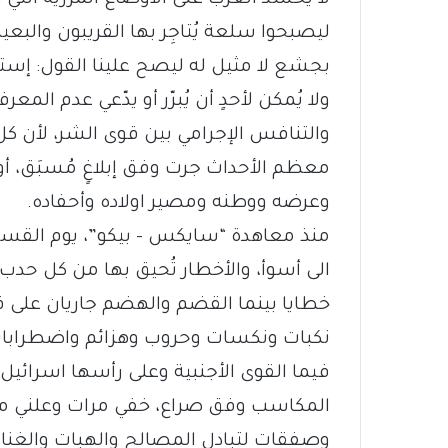
ليصبحوا سلعة يُتاجِر بها القريبون والبعيد
بجشع لا مثيل له ليصح علينا القول: إ
ولا يُمكن لأحدٍ أن يُبرّر أو يدّعي عدم ال
والتنافس الإجرامي بين قوى الشر، لأن ك
معظم الأحداث جرت وفق إبلاغٍ مُسبَق، أو
وعرضه ووطنه ومصير اولاده وأحفاده.
منذ معاهدة “سايكس – بيكو”، يوم القسم
الى أسوأ، والأخطار تُحيق بها من كل حدب 
نكبات ونكسات وحروب وهزائم واضطرابات 
فيما القوى الأجنبية وعلى رأسها اسرائيل
المكاسب وفق صراع، خفي مرات وعلني مرا
وصفقات لتبادل المصالح والهبات والغنائ