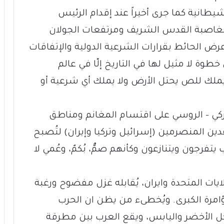
طانية كما جرى أخيراً عند إقدام الرئيس
 الغاصبة القدس الشريف ومرتفعات الجولان
رض الحائط بقرارات الشرعية الدولية والإتفاقات
طوة لا مثيل لها في التاريخ إلّا في عالم
ملك للص يحتل الأرض ولا يملك أي شرعية أو
ميركي – الروسي على اقتسام المغانم ومناطق
قدين المنصرمين (إسرائيل وتركيا وإيران) لتُصبح
يتفرجون ويتنازعون وكأنهم صمٌّ، بُكمٌ، وعُمي لا
يات المتحدة وايران، يُقابله غزل مفضوح ورغبة
مرة الكبرى. ويُخطىء من يظن ان الحرب
ل الأخضر واليابس، ويقع العرب بين مطرقة