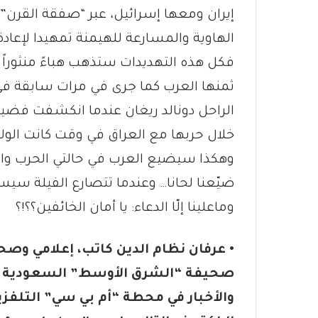
إيران ومعها إسرائيل، عبر “صفقة القرن”،
الهاوية والمسارعة للهيمنة تمهيدا لإعاد
فكل هذه التهديدات ستذهب هباءً منثورا
ثمنها العرب كما جرى في مرات سابقة في 
الراحل دونالد ريغان عندما انكشفت فضيحة
خلال حربها مع العراق في وقت كانت الولا
وهكذا سيضيع العرب في حالتي الحرب وال
ضيّعنا لحانا… وعندما تتصارع الفيلة 
وماعلينا إلّا الدعاء: يا أمان الخائفين؟؟!؟
• عرفان نظام الدين كاتب، إعلامي وصح
صحيفة “الشرق الأوسط” السعودية وا
والأخبار في محطة “أم بي سي” التلفزي