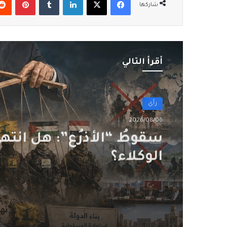
شاركها
أقرأ التالي
رأي
2026/08/04
هل الحُكمُ امتناع؟!