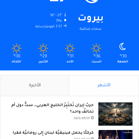
30º - 27º
بيروت
75%
3.57 كيلومتر/ساعة
سماء صافية
℃
30
℃
29
℃
31
℃
36
℃
30
الجمعة
السبت
الأحد
الأثنين
الثلاثاء
الأشهر
الأخيرة
حربُ إيران تَختَبِرُ الخليج العربي… ستُّ دول أم
تحالفٌ واحد؟
2026/08/07
كركلَّا يحمل فينيقيَّة لبنان إِلى رومانيَّة فقرا