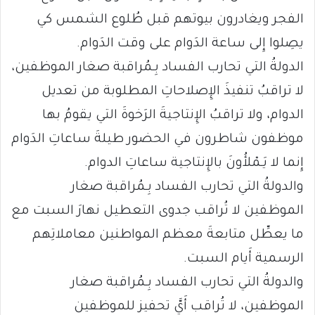
الفجر ويغادرون بيوتهم قبل طُلوع الشمس كي
يصِلوا إِلى ساعة الدَوام على وقت الدَوام.
الدولةُ التي تحارب الفساد بِـمُراقبة صغار الموظفين،
لا تراقبُ تنفيذَ الإِصلاحاتِ المطلوبة من تعديل
الدوام، ولا تراقبُ الإِنتاجيةَ الرَخوةَ التي يقومُ بها
موظفون شاطرون في الحضور طيلةَ ساعاتِ الدَوام
إِنما لا يَـمْلأُونَ بالإِنتاجية ساعاتِ الدوام.
والدولةُ التي تحارب الفساد بِـمُراقبة صغار
الموظفين لا تُراقب جدوى التعطيل نهارَ السبت مع
ما يعطِّل متابعةَ معظم المواطنين معاملاتِهم
الرسمية أَيام السبت.
والدولةُ التي تحارب الفساد بِـمُراقبة صغار
الموظفين، لا تُراقب أَيَّ تحفيز للموظفين