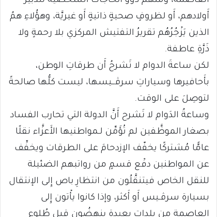
العاصمة، ومنهم ذوو الحاجات الشخصية لتدبير
أَولادهم، أَو لظروفٍ صحيةٍ ذاتيةٍ أَو غيريَّة، وهؤُلاءِ همُ
الذين يَزْجُرُهُم تقريرُ التفتيش المركزي بلا رحمةٍ ولا
ذَرَّةِ عاطفة.
لكن ساعةَ الدوام لا تَشرحُ أَن طرقاتِ الوطن،
بأَحافيرها وسياراتِ سرﭬــيسها، ليست كلُّها صالحةً
لتوصِلَ على الوقت.
وساعةُ الدَوام لا تَشرح أَنَّ الدولة التي تحارب الفساد
بصغار الموظَّفين لم تُؤَمِّن لـمواطنيها الأَعزَّاء نقلًا
عامًّا مُشتركًا يخفّف الإزدحامَ على الطرقات ويخفِّف
عن المواطنين دفْع قسمٍ من رواتبهم الضئيلة
للنقل الخاص فيتنقَّلُون من انتظارِ باص إِلى الإنتقال
بسيارة سرﭬـيس أَو أَكثر، وإذا كانوا يأْتون إِلى
العاصمة من بلداتٍ بعيدةٍ ينهضُون قبل طُلوع