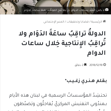
لا يكفي التَقَيُّد بساعات الدوام، بل بـما يُنْتِج الـموَظَّف طيلة ساعات الدَوَام
الرئيسية
/
قضايا وتحقيقات
/
المنبر الإجتماعي
الدولةُ تراقِبُ ساعَةَ الدَوَام ولا
تُراقِبُ الإِنتاجية خِلال ساعات
الدوام
2018/12/18
2 دقائق
بقلم هـنـري زغـيـب*
تحتشِدُ المؤَسساتُ الرسمية في لبنان هذه الأَيام
بـمندُوبي التفتيش المركزيّ يُفاجئُون ويَضبُطون