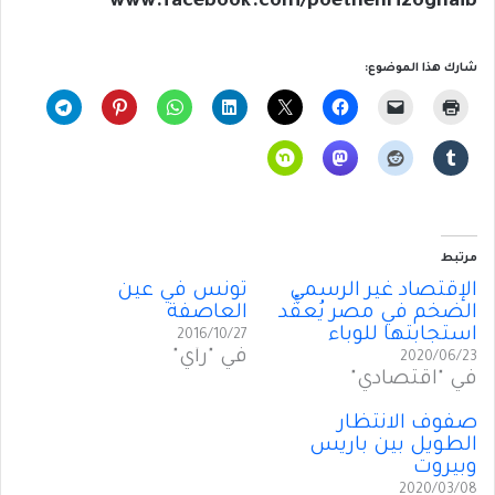
www.facebook.com/poethenrizoghaib
شارك هذا الموضوع:
مرتبط
الإقتصاد غير الرسمي
تونس في عين
الضخم في مصر يُعقِّد
العاصفة
استجابتها للوباء
2016/10/27
في "رأي"
2020/06/23
في "اقتصادي"
صفوف الانتظار
الطويل بين باريس
وبيروت
2020/03/08