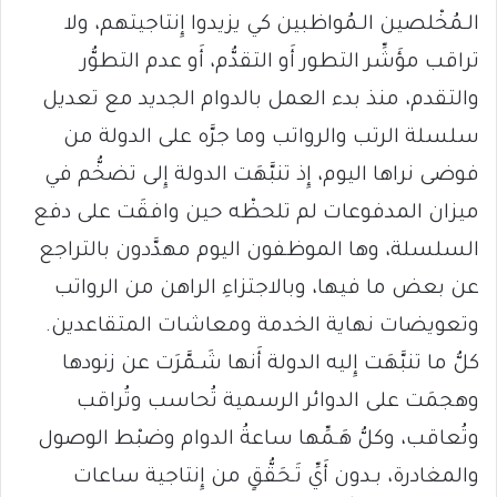
الـمُخْلصين الـمُواظبين كي يزيدوا إِنتاجيتهم، ولا
تراقب مؤَشِّر التطور أَو التقدُّم، أَو عدم التطوُّر
والتقدم، منذ بدء العمل بالدوام الجديد مع تعديل
سلسلة الرتب والرواتب وما جرَّه على الدولة من
فوضى نراها اليوم، إِذ تنبَّهَت الدولة إِلى تضخُّم في
ميزان المدفوعات لم تلحظْه حين وافقَت على دفع
السلسلة، وها الموظفون اليوم مهدَّدون بالتراجع
عن بعض ما فيها، وبالاجتزاءِ الراهن من الرواتب
وتعويضات نهاية الخدمة ومعاشات المتقاعدين.
كلُّ ما تنبَّهَت إِليه الدولة أَنها شَـمَّرَت عن زنودها
وهجمَت على الدوائر الرسمية تُحاسب وتُراقب
وتُعاقب، وكلُّ هَـمِّها ساعةُ الدوام وضبْط الوصول
والمغادرة، بـدون أَيِّ تَـحَقُّقٍ من إِنتاجية ساعات