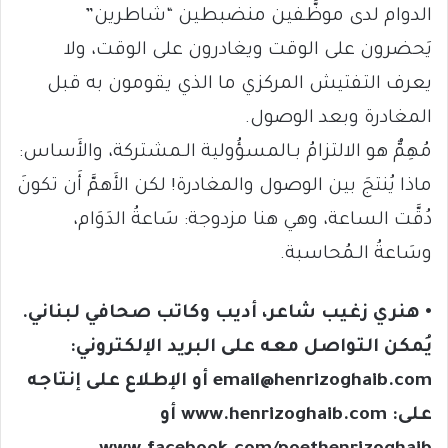
الدوام لدى موظَّفين منضبطين “شاطرين”
يَحضرون على الوقت ويغادرون على الوقت، ولا
يعرف التفتيش المركزي ما الذي يقومون به قبل
المغادرة وبعد الوصول.
مُهِمٌّ هو الالتزامُ بـالمسؤُولية الـمشتركة، والأَساس:
ماذا يُنتجَ بين الوصول والمغادرة! لكن الأَهمَّ أَن تكونَ
دُقَّت الساعة، وهي هنا مزدوجة: سَاعةُ الدَوَام،
وسَاعةُ الـمُحاسبة.
• هنري زغيب شاعر، أديب وكاتب صحافي لبناني.
يُمكن التواصل معه على البريد الإلكتروني:
email@henrizoghaib.com أو الإطلاع على إنتاجه
على: www.henrizoghaib.com أو