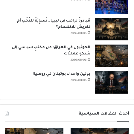
2026/08/07
مُبادرةُ ترامب في ليبيا… تَسوِيَةٌ للنُخَب أم
تَكريسٌ للانقسام؟
2026/08/06
الحوثيون في العراق: من مكتبٍ سياسي إلى
شبكةِ عمليّات
2026/08/06
بوتين واحد لا بوتينان في روسيا!
2026/08/06
أحدث المقالات السياسية