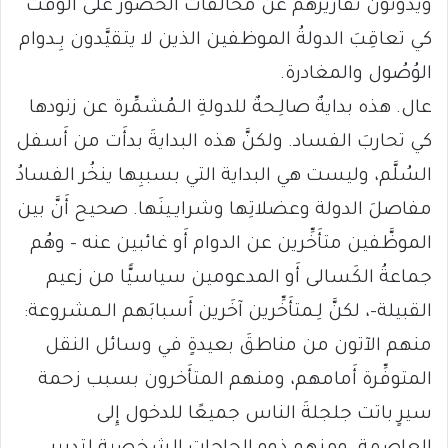
ويُدوِّنون تقاريرَهم عن مخالفات الحضور على الوقت
كي تعاقِبَ الدولةُ الموظفين الذين لا يتقيَّدون بِـدوام
الوُصُول والمغادرة.
عال. هذه بدايةٌ صالِـحةٌ للدولةِ الـمُشمِّرة عن زنودها
كي تحاربَ الفساد. ولكنَّ هذه البدايةَ بدأَت من أَسفل
السُلَّم، وليست هي البداية التي بسببِها ينخُر الفسادُ
مفاصلَ الدولة وعضلاتِها وشرايـينَها. صحيح أَنَّ بين
الموظَّفين متأَخِّرين عن الدوام أَو غائبين عنه – وهُم
جماعةُ الكَسالى أَو المدعومين سياسيًّا من زعيم
القبيلة-، لكنَّ لِـمتأَخِّرين آخَرين أَسبابَهم الـمشروعة:
منهم الآتون من مناطقَ بعيدةٍ في وسائل النقل
المتوفِّرة أَمامهم، ومنهم المتأَخرون بسبب زحمة
سيرٍ باتت جلجلةَ الناس جميعًا للدخول إِلى