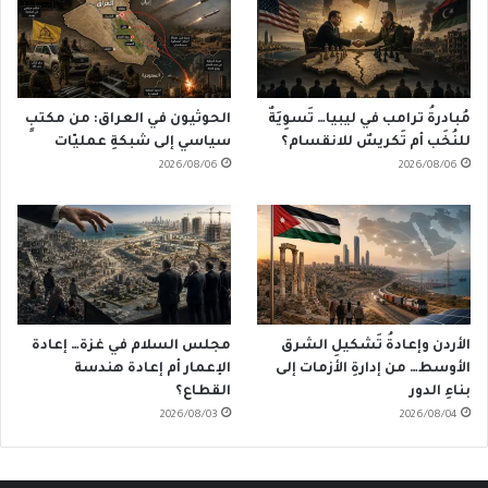
مُبادرةُ ترامب في ليبيا… تَسوِيَةٌ
الحوثيون في العراق: من مكتبٍ
للنُخَب أم تَكريسٌ للانقسام؟
سياسي إلى شبكةِ عمليّات
2026/08/06
2026/08/06
الأردن وإعادةُ تَشكيلِ الشرق
مجلس السلام في غزة… إعادة
الأوسط… من إدارةِ الأزمات إلى
الإعمار أم إعادة هندسة
بناءِ الدور
القطاع؟
2026/08/03
2026/08/04