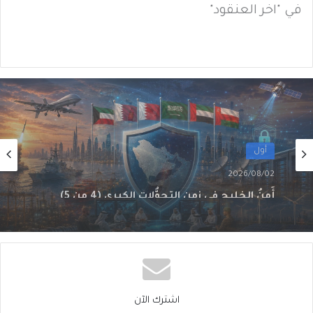
في "آخر العنقود"
أول
2026/08/01
أَمنُ الخليج في زمنِ التحوُّلاتِ الكبرى (3 من 5)
اشترك الآن