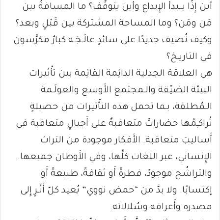
أَين إِذًا يــبدأُ الإِبداع وأَين يتوقَّف؟ ما المسافةُ بين
مَن ومَن؟ وما المساحة المشتركة بين قَبْلٍ وبعد؟
وكيف نُضيف جديدًا على سائدٍ عالَـجَـه كبارٌ مكرَّسون
في التاريـخ؟
هي العلاقة الجدلية الدائِمة القائِمة بين تأْثيرات
البيئة الضيّقة والـمجتمع الأَوسع والعولَـمة
الـمُطلقة، بـما تحمل هذه التأْثيرات من حصيلةٍ
تُراكـِمُها حضاراتٌ متعاقبةٌ على أَجيالٍ متعاقبة في
أَساليبَ متعاقبة. الأَفكار موجودة من التراث
الإِنساني، عبر اللغات كلِّها، وفي الأَوطان جميعها.
والتراشُح موجودٌ، فطرةً أَو ثقافةً، طبيعةً أَو
إكتسابًا. ولا بدَّ من “حمض نووي” يُعيد كلّ أَثَـرٍ إِلى
مصدره وأَعراقه وسُلالاته.