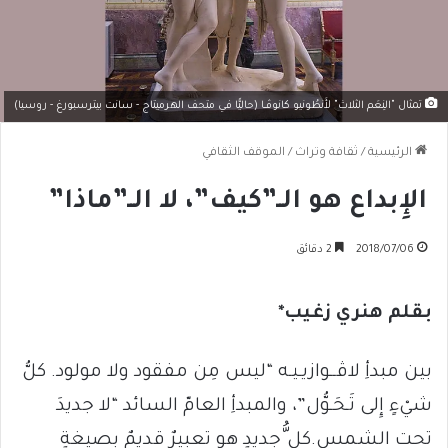
تمثال "النِعَم الثلاث" لأَنطُونيو كانوﭬــا (حاليًّا في متحف الهرميتاج - سانت بيترسبورغ - روسيا)
الرئيسية
/
ثقافة وتراث
/
الموقف الثقافي
الإِبداع هو الــ”كيف”، لا الــ”ماذا”
2018/07/06
2 دقائق
بقلم هنري زغيب*
بين مبدأِ لاﭬــوازيـيـه “ليس مِن مفقود ولا مولود. كلُّ
شيْءٍ إِلى تَـحَـوُّل”، والمبدأِ العامّ السائد “لا جديدَ
تحت الشمس.كل ُّجديدٍ هو تعبيرٌ قديمٌ بصيغةٍ