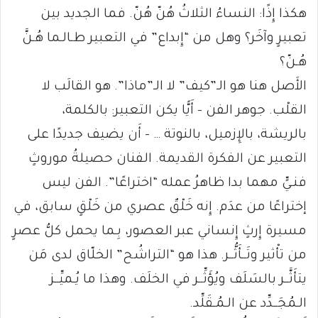
هكذا إِذًا: النساءُ الثلاثُ هُنّ هُنّ. فما الجديد بين
تعبيرٍ وآخَر؟ وهل من “إِبداع” في التعبير طـالـما هُـنَّ
هُـنّ؟
الأَصل هنا هو الـ”كيف” لا الـ”ماذا”. هو القالَب لا
القلْب. جوهر الفن – أَيًّا يكن التعبير: بالكلمة،
بالريشة، بالإِزميل، بالنوتة … – أَن يضيف جديدًا على
التعبير عن الفكرة القديمة. الفنان حصيلةُ موروثٍ
فنـيٍّ مهما بدا ظاهرُ عمله “اختراعًا”. الفن ليس
إختراعًا من عدَم. إِنه خَلْقٌ عصري من خَلْقٍ سابق، في
مسيرة إِرثٍ إِنساني عبر العصور، بِـما يحمل كلُّ عصرٍ
من تأْثير وتَــأَثُّــر. هذا هو “التراشُح” الخلّاق لدى مَن
يتأَثَّــر بالسَلَف ويُؤَثِّــر في الخلَف. وهذا ما يُـميِّــز
الـمُجَــدِّد عن الـمُـقَلِّد.