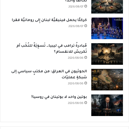
تحالفٌ واحد؟
2026/08/07
كركلَّا يحمل فينيقيَّة لبنان إِلى رومانيَّة فقرا
2026/08/07
مُبادرةُ ترامب في ليبيا… تَسوِيَةٌ للنُخَب أم
تَكريسٌ للانقسام؟
2026/08/06
الحوثيون في العراق: من مكتبٍ سياسي إلى
شبكةِ عمليّات
2026/08/06
بوتين واحد لا بوتينان في روسيا!
2026/08/06