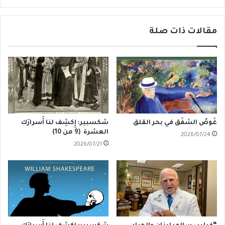
2030
مقالات ذات صلة
غَوصُ الشفَق في بحر القلق
شكسبير: إِكشِف لنا أَسرارَك
العشرة (9 من 10)
2026/07/24
2026/07/21