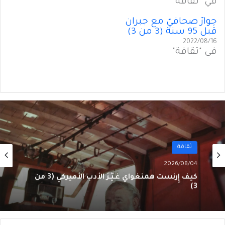
في "ثقافة"
حِوارٌ صحافيّ مع جبران
قبل 95 سنة (3 من 3)
2022/08/16
في "ثقافة"
ثقافة
2026/08/01
كيف إِرنست همنغواي غـيَّـرَ الأَدب الأَميركي (2 من
3)