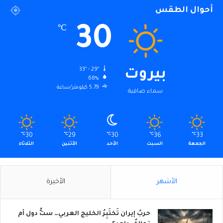
أحوال الطقس
30
℃
33º - 29º
بيروت
68%
5.79 كيلومتر/ساعة
سماء صافية
℃
30
℃
29
℃
30
℃
36
℃
33
الجمعة
السبت
الأحد
الأثنين
الثلاثاء
الأشهر
الأخيرة
حربُ إيران تَختَبِرُ الخليج العربي… ستُّ دول أم