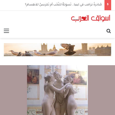
مُبادرةُ ترامب في ليبيا… تَسوِيَةٌ للنُخَب أم تَكريسٌ للانقسام؟
بحث عن
الق