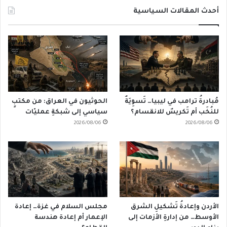
أحدث المقالات السياسية
مُبادرةُ ترامب في ليبيا… تَسوِيَةٌ
الحوثيون في العراق: من مكتبٍ
للنُخَب أم تَكريسٌ للانقسام؟
سياسي إلى شبكةِ عمليّات
2026/08/06
2026/08/06
الأردن وإعادةُ تَشكيلِ الشرق
مجلس السلام في غزة… إعادة
الأوسط… من إدارةِ الأزمات إلى
الإعمار أم إعادة هندسة