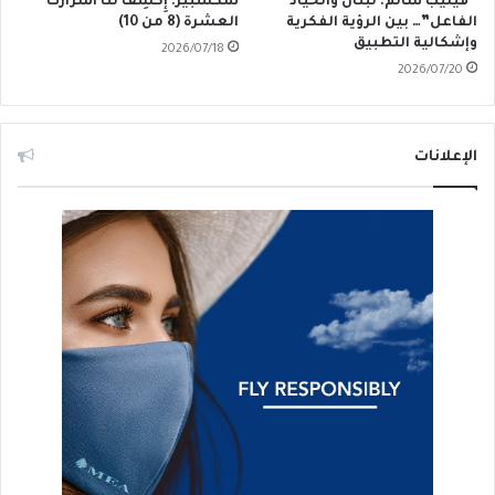
“فيليب سالم: لبنان والحياد
شكسبير: إِكشِف لنا أَسرارَك
الفاعل”… بين الرؤية الفكرية
العشرة (8 من 10)
وإشكالية التطبيق
2026/07/18
2026/07/20
الإعلانات