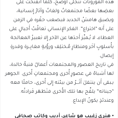
هذه الموروثات تتجلَّى أَوضح، كلّما انفتحَت على
بعضِها بعضًا مجتمعاتٌ ولغاتٌ وآثارٌ إِنسانية،
ويضيق هامشُ الجديد فيصعب حفْره في الزمن
على أَنه “اختراع”. الفكر الإِنساني تعاقُبُ أَجيالٍ على
العطاء، لا يُـميِّز أَحدَها عن الآخر إِلا تعبيرُ المعالجة
بأُسلوبٍ آخَر ومنظارٍ مُـختلِف ورؤْيةٍ مغايِــرة وقدرةِ
إِيصال.
في تاريخ العصور والمجتمعات أَعمالٌ فنيةٌ خالدة،
لها أَشباهٌ في عصورٍ أُخرى ومجتمعاتٍ أُخرى. الجوهر
يـبقى أَن ينتقلَ أَثَـــرٌ من بيئته إِلى أُخرى، حاملًا معه
“جيناته” يلقِّح بها تلك الأُخرى فتَظهَر فَرادتُه.
وعندئذٍ يكونُ الإِبداع.
• هنري زغيب هو شاعر، أديب وكاتب صحافي