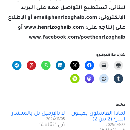
لبناني. تستطيع التواصل معه على البريد
الإلكتروني: email@henrizoghaib.com أو الإطلاع
على إنتاجه على: www.henrizoghaib.com أو
www.facebook.com/poethenrizoghaib
شارك هذا الموضوع:
مرتبط
لماذا الفاشلون يُهينُون
لا بالإِزميل بل بالمنشار
النثر؟ (2 من 2)
2024/11/05
في "ثقافة"
2025/03/22