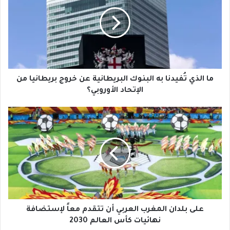
تُفيدنا
به
البنوك
البريطانية
عن
خروج
بريطانيا
من
ما الذي تُفيدنا به البنوك البريطانية عن خروج بريطانيا من
الإتحاد
الإتحاد الأوروبي؟
الأوروبي؟
على
بلدان
المغرب
العربي
أن
تتقدم
معاً
لإستضافة
نهائيات
كأس
على بلدان المغرب العربي أن تتقدم معاً لإستضافة
العالم
نهائيات كأس العالم 2030