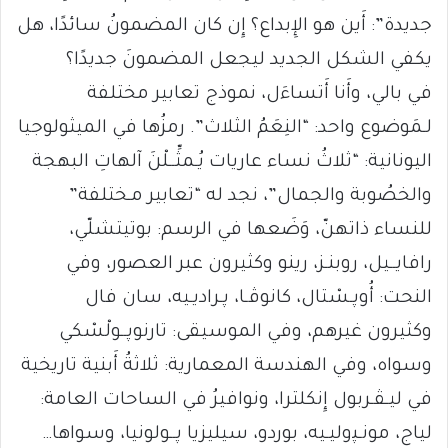
جديدة”: أَين هو الإِبداع؟ إِن كان المضمونُ سائدًا، هل
يكفي الشكل الجديد ليجعل المضمونَ جديدًا؟
في بالي، وأَنا أَتساءَل، نموذج تعابير مختلفة
لـمَوضوع واحد: “النِعَمُ الثلاث”. رمزُها في الميثولوجيا
اليونانية: “ثلاثُ نساء عاريات يُـمثِّــلْنَ آلهاتِ البهجة
والخصُوبة والجمال”، نجد له “تعابير مـختلفة”
للنساء ذاتهنّ، وَضَعها في الرسم: بوتيتشلّي،
رافايــيل، روبنـز، رينو وكثيرون عبر العصور، وفي
النحت: أُوﭘـسْتال، كانوﭬـا، ﭘـراديـيه، سان فال
وكثيرون غيرهم، وفي الموسيقى: تارنوﭘــولْسْكي
وسواه، وفي الهندسة المعمارية: ثلاثةُ أَبنية تاريخية
في ليـﭭـربول إِنكلترا، ونوافيرُ في الساحات العامة:
لياج، مونـﭙوليـيه، بوردو، سيليزيا ﭘــولونيا، وسواها…