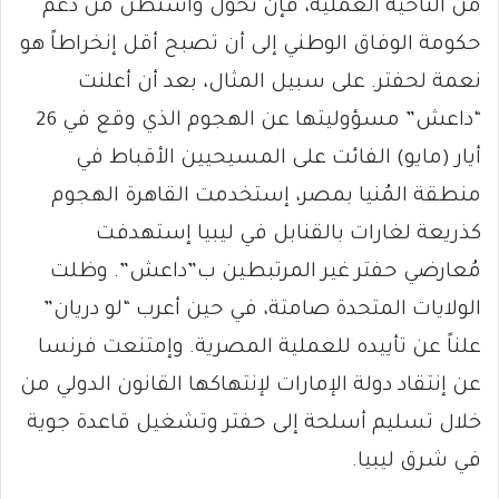
من الناحية العملية، فإن تحوّل واشنطن من دعم
حكومة الوفاق الوطني إلى أن تصبح أقل إنخراطاً هو
نعمة لحفتر. على سبيل المثال، بعد أن أعلنت
“داعش” مسؤوليتها عن الهجوم الذي وقع في 26
أيار (مايو) الفائت على المسيحيين الأقباط في
منطقة المُنيا بمصر، إستخدمت القاهرة الهجوم
كذريعة لغارات بالقنابل في ليبيا إستهدفت
مُعارضي حفتر غير المرتبطين ب”داعش”. وظلت
الولايات المتحدة صامتة، في حين أعرب “لو دريان”
علناً عن تأييده للعملية المصرية. وإمتنعت فرنسا
عن إنتقاد دولة الإمارات لإنتهاكها القانون الدولي من
خلال تسليم أسلحة إلى حفتر وتشغيل قاعدة جوية
في شرق ليبيا.