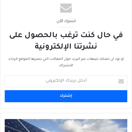
حربُ إيران تَختَبِرُ الخليج العربي… ستُّ دول أم
تحالفٌ واحد؟
اشترك الآن
في حال كنت ترغب بالحصول على
نشرتنا الإلكترونية
او تود ان تصلك تنبيهات عبر البريد حول المقالات التي ينشرها الموقع الرجاء
الاشتراك
أدخل
بريدك
الإلكتروني
شمس
تونس