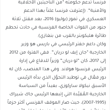
فرنسا تدعم حكومته “من الناحيتين الأخلاقية
والأمنية”. (إعترفت فرنسا علناً بهذا الدعم
العسكري في تموز (يوليو) 2016، بعد مقتل ثلاثة
جنود من القوات الخاصة الفرنسية في حادث تحطم
طائرة هليكوبتر بالقرب من بنغازي).
وكان داعم حفتر الرئيسي في باريس هو وزير
الخارجية “جان إيف لو دريان”. ففي الفترة من 2012
إلى 2017، كان “لو دريان” وزيراً للدفاع في إدارة
الرئيس فرنسوا هولاند. وفي هذا المنصب، كان له
دور فعّال في توطيد التحوّل الذي بدأه الرئيس
الأسبق نيكولا ساركوزي، بعيداً من السياسة
الخارجية المُقيّدة التي إتبعها الرئيس جاك شيراك
(1995-2007)، حيث صار الموقف الفرنسي أكثر حزماً