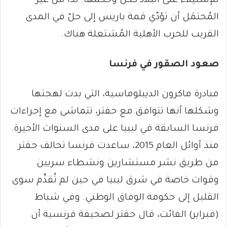
للإستيلاء على البلاد ككل وحكمها. لذا من غير
المُحتمَل أن تؤدّي قمة باريس إلى حلّ في المدى
القريب للحرب الأهلية المُشتعلة هناك.
صعود الصقور في فرنسا
مبادرة ماكرون الديبلوماسية، التي بدت لهجتها
وشكلها أنها تتوافق مع حفتر، تتماشى مع إجراءات
فرنسا السابقة في ليبيا على مدى السنوات الأخيرة.
منذ أوائل العام 2015، ساعدت فرنسا تحالف حفتر
من طريق نشر مستشارين ونشطاء سريين
وقوات خاصة في شرق ليبيا في حين لم تُقدِّم سوى
القليل إلى حكومة الوفاق الوطني. وفي شباط
(فبراير) الفائت، قال حفتر لصحيفة فرنسية أن