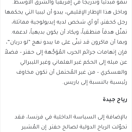
تنمو مبدئياً وتدريجاً في إفريقيا والشرق الأوسط.
وداخل هذا الإطار الإقليمي، يبدو أن ليبيا التي يحكمها
رجل كحفتر، أو أي شخص لديه إيديولوجية مماثلة،
تمثّل هدفاً منطقياً، ويكاد أن يكون بديهياً، لدعمه.
وبما أن ماكرون قد تبنّى على ما يبدو نهج “لو دريان”،
فإن إتهامات جرائم الحرب المُوَجَّهة إلى حفتر – فضلاً
عن ميله إلى الحكم غير العلماني وغير الليبرالي
والعسكري – من غير المُحتمل أن تكون مخاوف
رئيسية بالنسبة إلى باريس.
رياح جيدة
بالإضافة إلى السياسة الداخلية في فرنسا، فقد
تحوّلت الرياح الدولية لصالح حفتر. إن المُشير