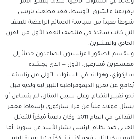
وتدخلاً في السنوات الأخيرة. عندما يتعلق الأمر
بإفريقيا والشرق الأوسط، فقد قطعت باريس
شوطاً بعيداً من سياسة الحمائم الرافضة للعنف
التي كانت سائدة في منتصف العقد الأول من القرن
الحادي والعشرين.
وينقسم الصقور الفرنسيون الصاعدون حديثاً إلى
معسكرين مُتنازِعين. الأول — الذي يجسّده
ساركوزي، وهولاند في السنوات الأولى من رئاسته —
يُدافع عن تعزيز الديموقراطية الليبرالية ولديه ميل
نحو تغيير النظام. وعلى سبيل المثال، لم يتساءل أو
يسأل هولاند علناً عن قرار ساركوزي بإسقاط معمر
القذافي في العام 2011، وكان داعماً مُبكراً للتدخل
الغربي ضد نظام الرئيس بشار الأسد في سوريا. أما
المعسكر الثاني فهو أكثر تشككاً و (بالنسبة إليه)