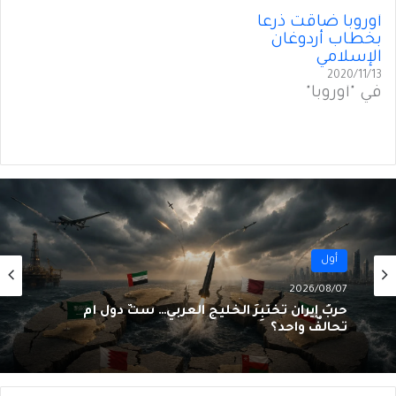
أوروبا ضاقت ذرعاً
بخطاب أردوغان
الإسلامي
2020/11/13
في "أوروبا"
أول
2026/08/06
أول
مُبادرةُ ترامب في ليبيا… تَسوِيَةٌ للنُخَب أم تَكريسٌ
2026/08/07
للانقسام؟