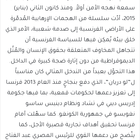
سمعة نهجه الأمن أولاً. ومنذ كانون الثاني (يناير)
2015، أدّت سلسلة من الهجمات الإرهابية المُدمّرة
على الأراضي الفرنسية إلى صدمة شعبية، الأمر الذي
خلق بيئة يُمكِن فيها للسياسة الفرنسية أن
تتجاهل المخاوف المتعلقة بحقوق الإنسان والمُثُل
الديموقراطية من دون إثارة ضجة كبيرة في الداخل.
هذا التحوّل بعيداً من التدخل المثالي كان مناسباً
ل”لو دريان”، الذي دفع بنجاحٍ منذ العام 2013 فرنسا
إلى تعزيز دعمها لحكومات قمعية، بما فيها جكومة
إدريس ديبي في تشاد ونظام دينيس ساسو
نغويسو في جمهورية الكونغو. كما سهّلت أمام
فرنسا تحقيق أهداف تجارية قصيرة الأجل، كما
يتّضح من دعمها القوي للرئيس المصري عبد الفتاح