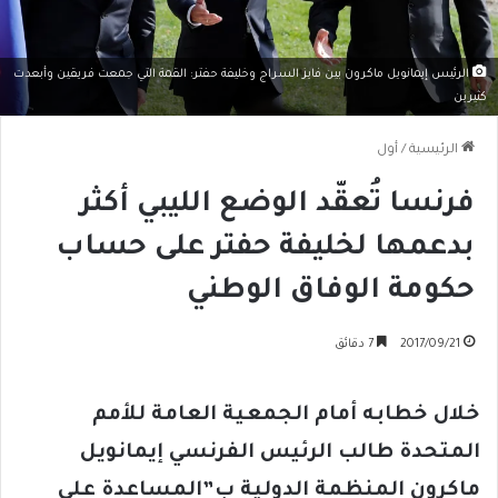
الرئيس إيمانويل ماكرون بين فايز السراج وخليفة حفتر: القمة التي جمعت فريقين وأبعدت
كثيرين
الرئيسية
/
أول
فرنسا تُعقّد الوضع الليبي أكثر
بدعمها لخليفة حفتر على حساب
حكومة الوفاق الوطني
2017/09/21
7 دقائق
خلال خطابه أمام الجمعية العامة للأمم
المتحدة طالب الرئيس الفرنسي إيمانويل
ماكرون المنظمة الدولية ب”المساعدة على