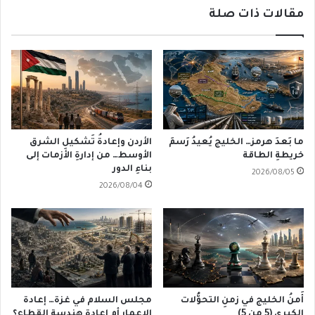
مقالات ذات صلة
ما بَعدَ هرمز… الخليج يُعيدُ رَسمَ
الأردن وإعادةُ تَشكيلِ الشرق
خريطةِ الطاقة
الأوسط… من إدارةِ الأزمات إلى
بناءِ الدور
2026/08/05
2026/08/04
أَمنُ الخليج في زمنِ التحوُّلات
مجلس السلام في غزة… إعادة
الكبرى (5 من 5)
الإعمار أم إعادة هندسة القطاع؟