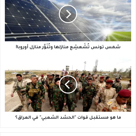
تُشَعشِع
منازلها
وتُنَوِّر
منازل
أوروبا!
شمس تونس تُشَعشِع منازلها وتُنَوِّر منازل أوروبا!
ما
هو
مستقبل
قوات
"الحشد
الشعبي"
في
العراق؟
ما هو مستقبل قوات "الحشد الشعبي" في العراق؟