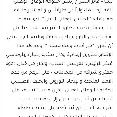
ليبيا – فايز السراج رئيس حكومة الوفاق الوطني
المُعترَف بها دولياً في طرابلس والمشير خليفة
حفتر قائد “الجيش الوطني الليبي” الذي يتمركز
بالقرب من مدينة بنغازي الشرقية – شفهياً على
وقف إطلاق النار وإجراء إنتخابات وطنية، التي ينبغي
أن تُجرى “في أقرب وقت ممكن”. وقد ولّد هذا
الإتفاق عناوين إيجابية وكان بمثابة إنجاز ديبلوماسي
مُبكر للرئيس الفرنسي الشاب. ولكن من خلال دعوة
حفتر وإشراكه في المحادثات – على الرغم من دعم
الأمم المتحدة والإتحاد الأوروبي والحلف الأطلسي
لحكومة الوفاق الوطني – فإن فرنسا تساعد على
تحويله من أمير حرب مارق إلى جهة سياسية
شرعية، الأمر الذي يُشجّعه على تنفيذ خططه