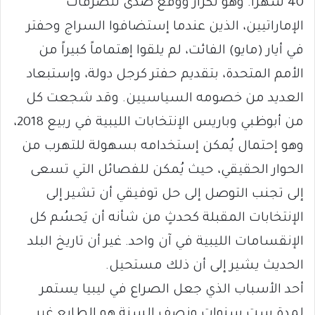
40 شهراً. وهو تكرارٌ ووقع صدى لتصرفات
الإماراتيين، الذين عندما إستضافوا السراج وحفتر
في أيار (مايو) الفائت، لم يلقوا إهتماماً كبيراً من
الأمم المتحدة، بتقديم حفتر كرجل دولة، وإستبعاد
العديد من خصومه السياسيين. وقد شجعت كل
من أبوظبي وباريس الإنتخابات الليبية في ربيع 2018،
وهو إحتمال يُمكن إستخدامه بسهولة للتهرب من
الحوار الحقيقي، حيث يُمكن للفصائل التي تسعى
إلى تجنب التوصل إلى حل توفيقي أن تشير إلى
الإنتخابات المقبلة كحدثٍ من شأنه أن يَحسُم كل
الإنقسامات الليبية في آن واحد. غير أن تاريخ البلد
الحديث يشير إلى أن ذلك مستحيل.
أحد الأسباب الذي جعل الصراع في ليبيا يستمر
لمدة ست سنوات ونصف السنة هو الطابع غير