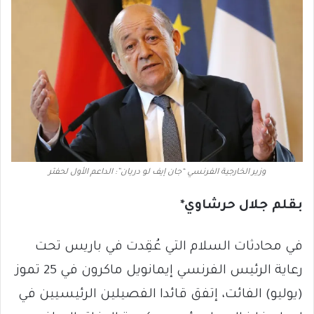
وزير الخارجية الفرنسي “جان إيف لو دريان”: الداعم الأول لحفتر
بقلم جلال حرشاوي*
في محادثات السلام التي عُقِدت في باريس تحت
رعاية الرئيس الفرنسي إيمانويل ماكرون في 25 تموز
(يوليو) الفائت، إتفق قائدا الفصيلين الرئيسيين في