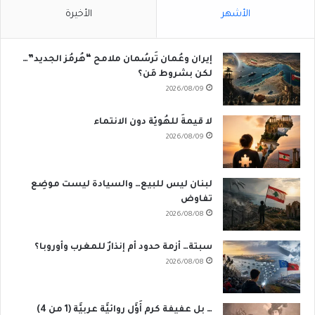
الأشهر
الأخيرة
إيران وعُمان تَرسُمان ملامح “هُرمُز الجديد”…
لكن بشروط مَن؟
2026/08/09
لا قيمةَ للهُويّة دون الانتماء
2026/08/09
لبنان ليس للبيع… والسيادة ليست موضِع
تفاوض
2026/08/08
سبتة… أزمة حدود أم إنذارٌ للمغرب وأوروبا؟
2026/08/08
… بل عفيفة كرم أَوَّل روائيَّة عربيَّة (1 من 4)