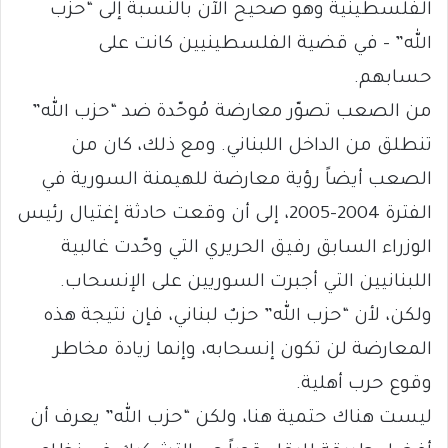
الفلسطينية وهو صحيح الآن بالنسبة إلى “حزب
الله” – في قضية الفلسطينيين كانت على
حسابهم.
من الصعب تصوّر معارضة مُوحّدة ضد “حزب الله”
تنطلق من الداخل اللبناني. ومع ذلك، كان من
الصعب أيضاً رؤية معارضة للهيمنة السورية في
الفترة 2004-2005، إلى أن وقعت حادثة إغتيال رئيس
الوزراء السابق رفيق الحريري التي وحّدت غالبية
اللبنانيين التي أجبرت السوريين على الإنسحاب.
ولكن، لأن “حزب الله” حزبٌ لبناني، فإن نتيجة هذه
المعارضة لن تكون إنسحابه، وإنما زيادة مخاطر
وقوع حرب أهلية.
ليست هناك حتمية هنا، ولكن “حزب الله” يعرف أن