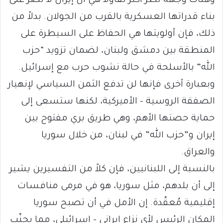
وهناك وجهة نظر أكثر تفاؤلاً هي أن إيران لا تصرّ على
بناء قدراتها العسكرية بالقرب من الجولان. بدلاً من
ذلك، فإن أولويتها هي الحفاظ على السيطرة على
المنطقة بين دمشق ولبنان، لضمان تزويد “حزب
الله” بالأسلحة في حالة نشوب حرب مع إسرائيل.
وبعبارة أخرى فإنها لن تدفع الثمن السياسي لإنهيار
الصفقة الروسية – الأميركية، لكنها ستسعى إلى
حماية حصتها الأهم، وهي طريق بري مفتوح بين
إيران و”حزب الله” في لبنان، من خلال سوريا
والعراق.
بالنسبة إلى اللبنانيين، فإن كلاً من التفسيرين يشير
إلى أن بلدهم، مثل سوريا، هو في مرمى منافسات
إقليمية مُعقّدة. إن الأمل في أن تصبح سوريا
المكان الرئيس لأي نزاع إيراني – إسرائيلي، مما يجنّب