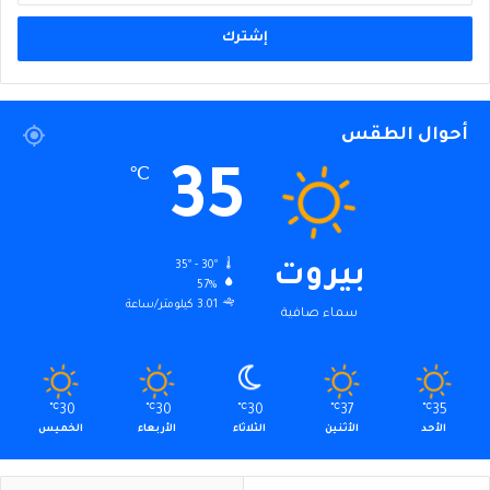
الإلكتروني
أحوال الطقس
35
℃
35º - 30º
بيروت
57%
3.01 كيلومتر/ساعة
سماء صافية
℃
30
℃
30
℃
30
℃
37
℃
35
الأحد
الأثنين
الثلاثاء
الأربعاء
الخميس