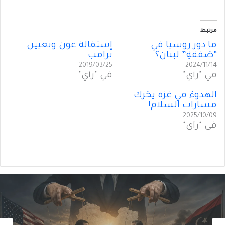
مرتبط
ما دورُ روسيا في
إستقالةُ عون وتعيينُ
“صَفقةِ” لبنان؟
ترامب
2019/03/25
2024/11/14
في "رأي"
في "رأي"
الهُدوءُ في غزّة يُحَرِّكُ
‏مسارات السلام!
2025/10/09
في "رأي"
أول