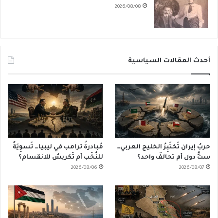
2026/08/08
أحدث المقالات السياسية
حربُ إيران تَختَبِرُ الخليج العربي…
مُبادرةُ ترامب في ليبيا… تَسوِيَةٌ
ستُّ دول أم تحالفٌ واحد؟
للنُخَب أم تَكريسٌ للانقسام؟
2026/08/06
2026/08/07