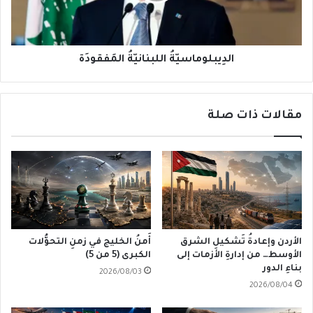
الدِيبلوماسيّةُ اللبنانيّةُ المَفقودَة
مقالات ذات صلة
الأردن وإعادةُ تَشكيلِ الشرق
أَمنُ الخليج في زمنِ التحوُّلات
الأوسط… من إدارةِ الأزمات إلى
الكبرى (5 من 5)
بناءِ الدور
2026/08/03
2026/08/04