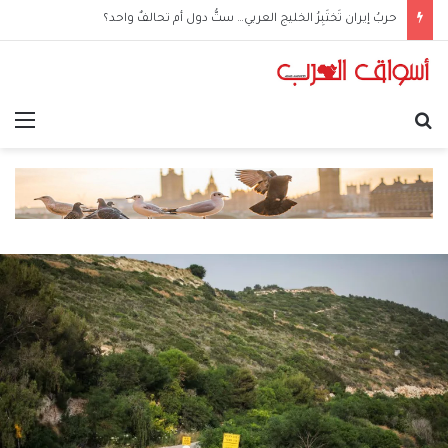
حربُ إيران تَختَبِرُ الخليج العربي… ستُّ دول أم تحالفٌ واحد؟
بحث عن
الق