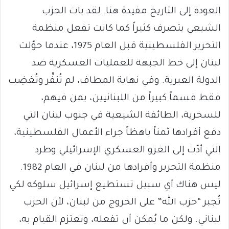
العودة إلى التاريخ مفيدة هنا. لقد بات الحزب
الشيعي يتصرف كثيراً كما كانت تفعل منظمة
التحرير الفلسطينية قبل العام 1975، عندما حوّلت
لبنان إلى خط الجبهة للعمليات العسكرية ضد
الدولة العبرية. وفي نهاية المطاف، لم تُنفِّر وتُغضِب
فقط قسماً كبيراً من اللبنانيين، بمن فيهم،
للسخرية، الطائفة الشيعية في جنوب لبنان التي
دفع أفرادها ثمناً باهظاً جراء الأعمال الفلسطينية،
التي أدّت إلى الغزو العسكري الإسرائيلي وطرد
منظمة التحرير وأفرادها من لبنان في العام 1982.
ليس هناك أي سبيل تستطيع إسرائيل سلوكه لكي
تُجبر “حزب الله” على الخروج من لبنان، لأن الحزب
لبناني. ولكن ما يُمكن أن تفعله، وتعتزم القيام به،