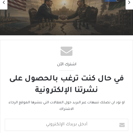
2026/08/06
مُبادرةُ ترامب في ليبيا… تَسوِيَةٌ للنُخَب أم تَكريسٌ
للانقسام؟
اشترك الآن
في حال كنت ترغب بالحصول على
نشرتنا الإلكترونية
او تود ان تصلك تنبيهات عبر البريد حول المقالات التي ينشرها الموقع الرجاء
الاشتراك
أدخل
بريدك