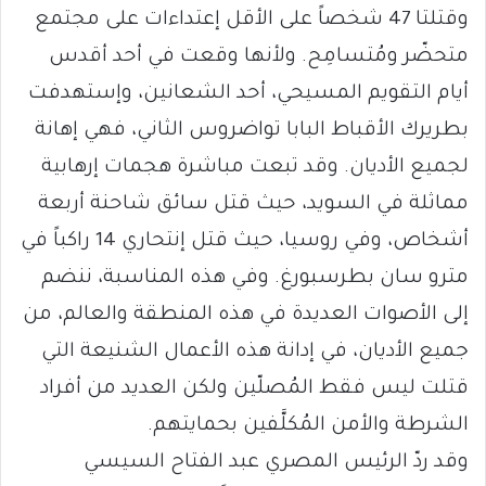
وقتلتا 47 شخصاً على الأقل إعتداءات على مجتمع
متحضّر ومُتسامِح. ولأنها وقعت في أحد أقدس
أيام التقويم المسيحي، أحد الشعانين، وإستهدفت
بطريرك الأقباط البابا تواضروس الثاني، فهي إهانة
لجميع الأديان. وقد تبعت مباشرة هجمات إرهابية
مماثلة في السويد، حيث قتل سائق شاحنة أربعة
أشخاص، وفي روسيا، حيث قتل إنتحاري 14 راكباً في
مترو سان بطرسبورغ. وفي هذه المناسبة، ننضم
إلى الأصوات العديدة في هذه المنطقة والعالم، من
جميع الأديان، في إدانة هذه الأعمال الشنيعة التي
قتلت ليس فقط المُصلّين ولكن العديد من أفراد
الشرطة والأمن المُكلَّفين بحمايتهم.
وقد ردّ الرئيس المصري عبد الفتاح السيسي