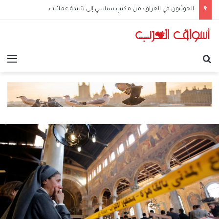
الحوثيون في العراق: من مكتبٍ سياسي إلى شبكةِ عمليّات
بحث عن
الق