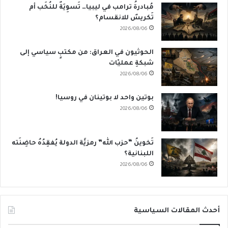
مُبادرةُ ترامب في ليبيا… تَسوِيَةٌ للنُخَب أم
تَكريسٌ للانقسام؟
2026/08/06
الحوثيون في العراق: من مكتبٍ سياسي إلى
شبكةِ عمليّات
2026/08/06
بوتين واحد لا بوتينان في روسيا!
2026/08/06
تَخوينُ “حزب الله” رمزيَّة الدولة يُفقِدُهُ حاضِنَته
اللبنانية؟
2026/08/06
أحدث المقالات السياسية