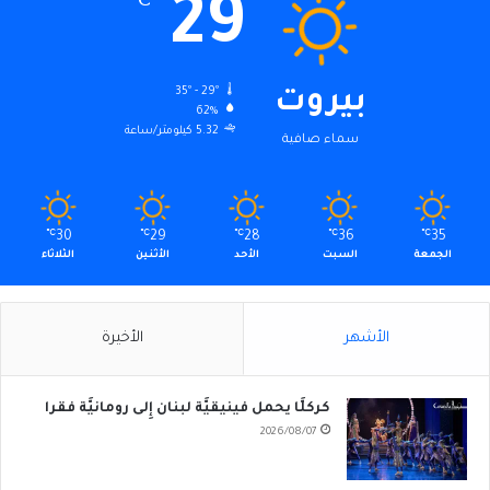
29
℃
35º - 29º
بيروت
62%
5.32 كيلومتر/ساعة
سماء صافية
℃
30
℃
29
℃
28
℃
36
℃
35
الجمعة
السبت
الأحد
الأثنين
الثلاثاء
الأشهر
الأخيرة
كركلَّا يحمل فينيقيَّة لبنان إِلى رومانيَّة فقرا
2026/08/07