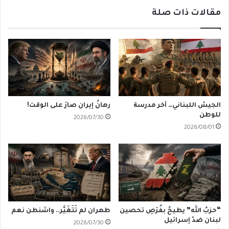
مقالات ذات صلة
الجيش اللبناني… آخر مدرسة
رهانُ إيران صارَ على الوقت!
للوطن
2026/07/30
2026/08/01
“حزبُ الله” يطيحُ بفُرَصِ تحصين
طهران لم تَتَغَيَّر.. واشنطن نعم
لبنان ضدّ إسرائيل
2026/07/30