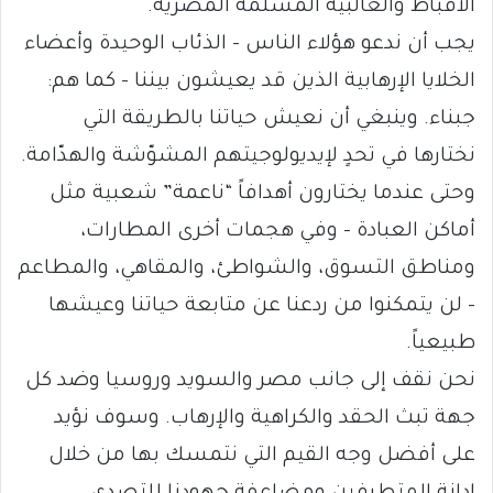
الأقباط والغالبية المُسلمة المصرية.
يجب أن ندعو هؤلاء الناس – الذئاب الوحيدة وأعضاء
الخلايا الإرهابية الذين قد يعيشون بيننا – كما هم:
جبناء. وينبغي أن نعيش حياتنا بالطريقة التي
نختارها في تحدٍ لإيديولوجيتهم المشوّشة والهدّامة.
وحتى عندما يختارون أهدافاً “ناعمة” شعبية مثل
أماكن العبادة – وفي هجمات أخرى المطارات،
ومناطق التسوق، والشواطئ، والمقاهي، والمطاعم
– لن يتمكنوا من ردعنا عن متابعة حياتنا وعيشها
طبيعياً.
نحن نقف إلى جانب مصر والسويد وروسيا وضد كل
جهة تبث الحقد والكراهية والإرهاب. وسوف نؤيد
على أفضل وجه القيم التي نتمسك بها من خلال