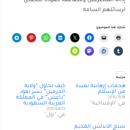
إدانة المتطرفين ومضاعفة جهودنا للتصدي
لرسائلهم السامة.
شارك هذا الموضوع:
مرتبط
هجمات إرهابية بعيدة
كيف تحاول “ولاية
من الإسلام
الحرمين” نشر نفوذ
“داعش” في المملكة
2015/11/18
في "الإفتتاحية"
العربية السعودية
2017/04/13
في "أول"
شبحُ الأندلس المُخيِّم