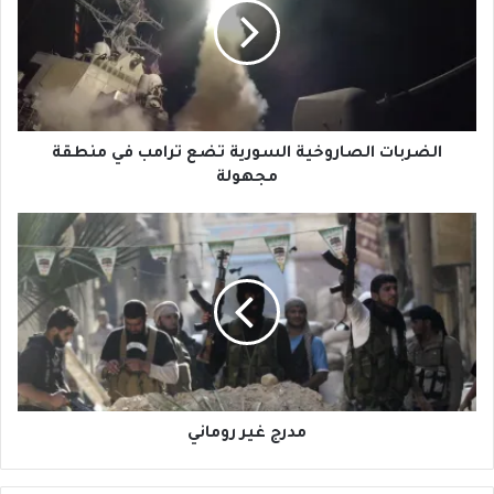
تضع
ترامب
في
منطقة
مجهولة
الضربات الصاروخية السورية تضع ترامب في منطقة
مجهولة
مدرج
غير
روماني
مدرج غير روماني