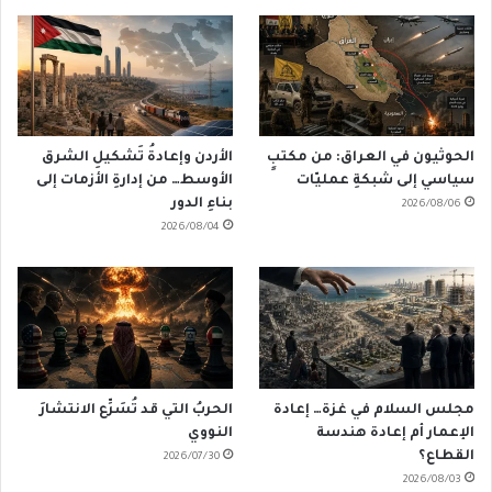
الحوثيون في العراق: من مكتبٍ
الأردن وإعادةُ تَشكيلِ الشرق
سياسي إلى شبكةِ عمليّات
الأوسط… من إدارةِ الأزمات إلى
بناءِ الدور
2026/08/06
2026/08/04
مجلس السلام في غزة… إعادة
الحربُ التي قد تُسَرِّع الانتشارَ
الإعمار أم إعادة هندسة
النووي
القطاع؟
2026/07/30
2026/08/03