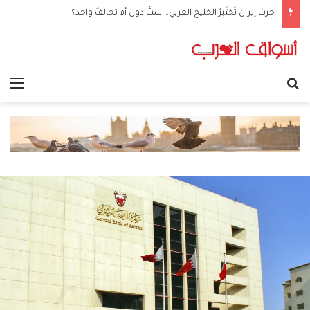
حربُ إيران تَختَبِرُ الخليج العربي… ستُّ دول أم تحالفٌ واحد؟
بحث عن
الق