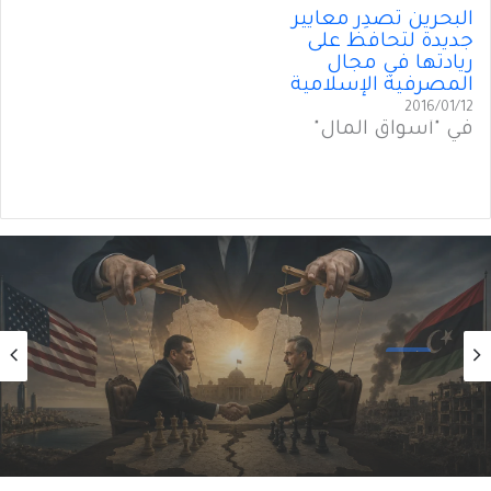
البحرين تُصدِر معايير
جديدة لتحافظ على
ريادتها في مجال
المصرفية الإسلامية
2016/01/12
في "أسواق المال"
أول
2026/08/06
مُبادرةُ ترامب في ليبيا… تَسوِيَةٌ للنُخَب أم تَكريسٌ
للانقسام؟