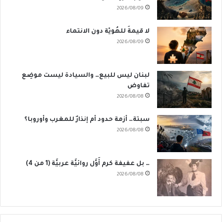
2026/08/09
لا قيمةَ للهُويّة دون الانتماء
2026/08/09
لبنان ليس للبيع… والسيادة ليست موضِع
تفاوض
2026/08/08
سبتة… أزمة حدود أم إنذارٌ للمغرب وأوروبا؟
2026/08/08
… بل عفيفة كرم أَوَّل روائيَّة عربيَّة (1 من 4)
2026/08/08