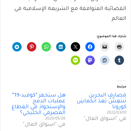
القضائية المتوافقة مع الشريعة الإسلامية في
العالم.
شارك هذا الموضوع:
مرتبط
مَصارِفُ البحرين
هل سيُحفّز “كوفيد-19”
تَنتَعِشُ بَعدَ انكماشِ
عمليات الدمج
كورونا
والإستحواذ في القطاع
المصرفي الخليجي؟
2022/03/01
في "أسواق المال"
2020/05/20
في "أسواق المال"