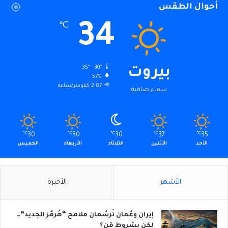
أحوال الطقس
34
℃
35º - 30º
بيروت
57%
2.87 كيلومتر/ساعة
سماء صافية
℃
30
℃
30
℃
30
℃
37
℃
35
الأحد
الأثنين
الثلاثاء
الأربعاء
الخميس
الأشهر
الأخيرة
إيران وعُمان تَرسُمان ملامح “هُرمُز الجديد”…
لكن بشروط مَن؟