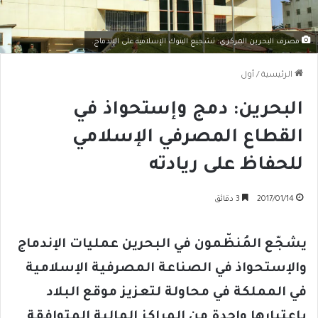
مصرف البحرين المركزي: تشجيع البنوك الإسلامية على الإندماج.
الرئيسية
/
أول
البحرين: دمج وإستحواذ في
القطاع المصرفي الإسلامي
للحفاظ على ريادته
2017/01/14
3 دقائق
يشجّع المُنظّمون في البحرين عمليات الإندماج
والإستحواذ في الصناعة المصرفية الإسلامية
في المملكة في محاولة لتعزيز موقع البلاد
بإعتبارها واحدة من المراكز المالية المتوافقة