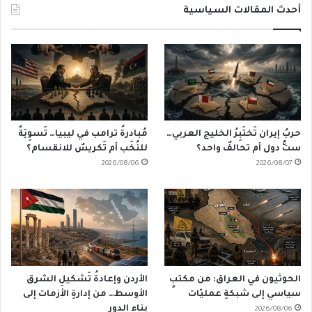
أحدث المقالات السياسية
حربُ إيران تَختَبِرُ الخليج العربي…
مُبادرةُ ترامب في ليبيا… تَسوِيَةٌ
ستُّ دول أم تحالفٌ واحد؟
للنُخَب أم تَكريسٌ للانقسام؟
2026/08/06
2026/08/07
الحوثيون في العراق: من مكتبٍ
الأردن وإعادةُ تَشكيلِ الشرق
سياسي إلى شبكةِ عمليّات
الأوسط… من إدارةِ الأزمات إلى
بناءِ الدور
2026/08/06