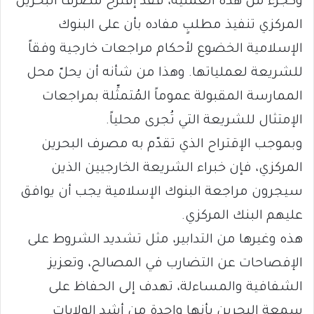
وكجزء من هذه العملية، فقد إقترح مصرف البحرين
المركزي تنفيذ مطلبٍ مفاده بأن على البنوك
الإسلامية الخضوع لأحكام مراجعات خارجية وفقاً
للشريعة لعملياتها. وهذا من شأنه أن يحلّ محل
الممارسة المقبولة عموماً المُتمثِّلة بمراجعات
الإمتثال للشريعة التي تُجرى محلياً.
وبموجب الإقتراح الذي تقدّم به مصرف البحرين
المركزي، فإن خبراء الشريعة الخارجيين الذين
سيجرون مراجعة البنوك الإسلامية يجب أن يوافق
عليهم البنك المركزي.
هذه وغيرها من التدابير، مثل تشديد الشروط على
الإفصاحات عن التضارب في المصالح، وتعزيز
الشفافية والمساءلة، تهدف إلى الحفاظ على
سمعة البحرين بأنها واحدة من أشد الولايات