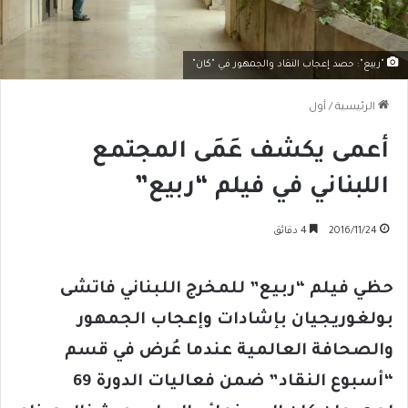
"ربيع": حصد إعجاب النقاد والجمهور في "كان"
الرئيسية
/
أول
أعمى يكشف عَمَى المجتمع
اللبناني في فيلم “ربيع”
2016/11/24
4 دقائق
حظي فيلم “ربيع” للمخرج اللبناني فاتشى
بولغوريجيان بإشادات وإعجاب الجمهور
والصحافة العالمية عندما عُرض في قسم
“أسبوع النقاد” ضمن فعاليات الدورة 69