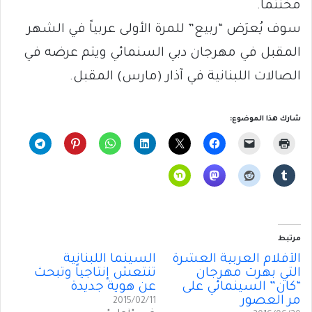
مختتماً.
سوف يُعرَض “ربيع” للمرة الأولى عربياً في الشهر
المقبل في مهرجان دبي السنمائي ويتم عرضه في
الصالات اللبنانية في آذار (مارس) المقبل.
شارك هذا الموضوع:
مرتبط
الأفلام العربية العشرة
السينما اللبنانية
التي بهرت مهرجان
تنتعش إنتاجياً وتبحث
“كان” السينمائي على
عن هوية جديدة
مر العصور
2015/02/11