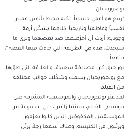
بولغوريجيان.
“ربيع هو أعمى جسدياً، لكنه محاط بأناس عميان
نفسياً وعاطفياً وتاريخياً. كلاهما يشكّل أزمة
وجودية؛ أردت أن أحرّضهما ضد بعضهما ونرى ما
سيحدث. هذه هي الطريقة التي جاءت فيها القصة”،
متابعاً.
دور جبور كان مصادفة سعيدة، والعلاقة التي طوّرها
مع بولغوريجيان رسمت وشكّلت جوانب مختلفة
من الفيلم.
لقد عثر بولغوريجيان والموسيقية المشرفة على
موسيقى الفيلم، سينتيا زافين، على مجموعة من
الموسيقيين المكفوفين الذين كانوا يعزفون
ويرتّلون في الكنيسة. وهناك سمعا رجلاً يرتّل