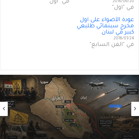
في "أول"
2016/06/20
في "أول"
عودة الأضواء على أول
مخرج سينمائي طليعي
كبير في لبنان
2018/01/24
في "الفن السابع"
أول
2026/08/06
الحوثيون في العراق: من مكتبٍ سياسي إلى
شبكةِ عمليّات