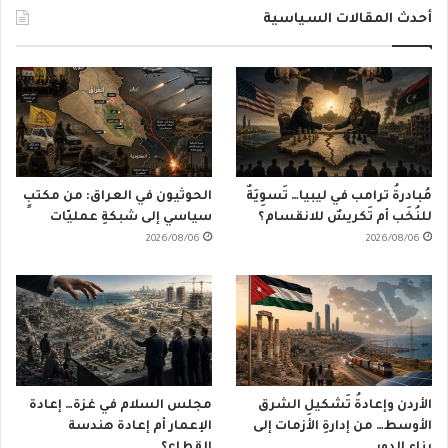
أحدث المقالات السياسية
مُبادرةُ ترامب في ليبيا… تَسوِيَةٌ
الحوثيون في العراق: من مكتبٍ
للنُخَب أم تَكريسٌ للانقسام؟
سياسي إلى شبكةِ عمليّات
2026/08/06
2026/08/06
الأردن وإعادةُ تَشكيلِ الشرق
مجلس السلام في غزة… إعادة
الأوسط… من إدارةِ الأزمات إلى
الإعمار أم إعادة هندسة
بناءِ الدور
القطاع؟