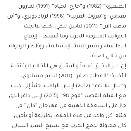
الصغيرة” (1982) و”خارج الحياة” (1991) لمارون
بغدادي؛ و”بيروت الغربية” (1998) لزياد دويري، و”أين
نذهب الآن” (2011) لنادين لبكي… كلها عالجت
الجوانب المتنوعة للحرب وما أعقبها – إرتفاع
الطائفية، وتغيير البنية الإجتماعية، وإظهار الرجولة
من خلال العنف.
إن غير الدقيق تماماً والمقلق هي الأفلام الوثائقية
الأخيرة: “القطاع صفر” (2011) لنديم مشلاوي،
و”ليالٍ بلا نوم” (2012) لإليان الراهب، جنباً إلى جنب
مع الفيلم القصير “موج 98” (2015) لإيلي داغر الذي
حاز على السعفة الذهبية في مهرجان “كان” في
فئته. كل واحد من هذه الأفلام، بطريقة أو بأخرى،
كان محاولة لدمج الحرب مع نسيج السرد اللبناني