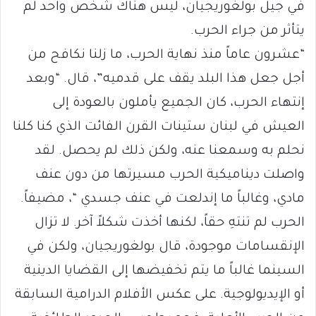
في جيل بولغوريجيان، ليس هناك شخص واحد لم
يتأثر من جراء الحرب.
“عشرون عاماً منذ نهاية الحرب، ما زلنا نكافح من
أجل جعل هذا البلد يقف على قدميه”، قال. “وبعد
إنتهاء الحرب، كان الجميع يأملون بالعودة إلى
العيش في لبنان ستينات القرن الفائت الذي كنا كلنا
نحلم به وسمعنا عنه، ولكن ذلك لم يحصل. لقد
واصلت ديناميكية الحرب مسيرتها من دون عنف
مادي، وغالباً ما إندلعت في عنف جسدي “، مضيفاً.
الحرب لم تنتهِ حقاً، لكنها أخذت شكلاً آخر. لا تزال
الإنقسامات موجودة، قال بولغوريجيان، ولكن في
السينما غالباً ما يتم تخفيضها إلى القضايا الدينية
أو الإيديولوجية. على عكس الأفلام الدرامية السابقة