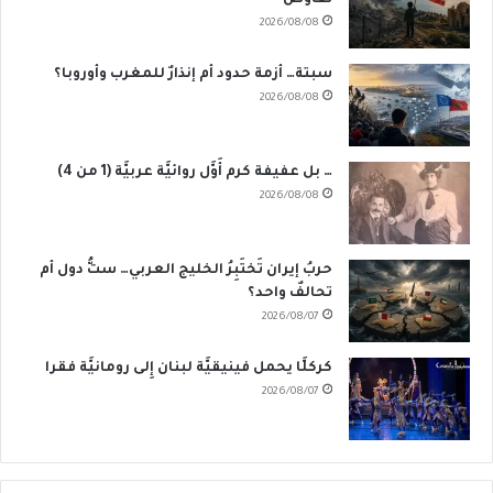
تفاوض
2026/08/08
سبتة… أزمة حدود أم إنذارٌ للمغرب وأوروبا؟
2026/08/08
… بل عفيفة كرم أَوَّل روائيَّة عربيَّة (1 من 4)
2026/08/08
حربُ إيران تَختَبِرُ الخليج العربي… ستُّ دول أم
تحالفٌ واحد؟
2026/08/07
كركلَّا يحمل فينيقيَّة لبنان إِلى رومانيَّة فقرا
2026/08/07