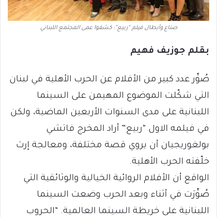
صناع وأبطال فيلم “ربيع”: كشفوا عمى المجتمع اللبناني
بقلم جوزيف فهيم
صُوِّر عدد كبير من الأفلام عن الحرب الأهلية في لبنان
التي شكّلت الموضوع المهيمن على السينما
اللبنانية على مدى السنوات الأربعين الماضية، ولكن
في فيلمه الاول “ربيع” أراد المخرج فاتشي
بولغوريجيان أن يروي قصة مختلفة، ومعالجة إرث
خلّفته الحرب الأهلية.
الواقع أن الأفلام الروائية الخيالية والوثائقية التي
صُوِّرَت في أثناء وبعد الحرب وضعت السينما
اللبنانية على خريطة السينما العالمية. “الحروب