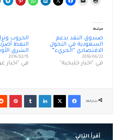
مرتبط
صندوق النقد يدعم
الحروب وترا
السعودية في التحول
النفط أضرّت
الاقتصادي “الجريء”
الشرق الأ
2016/02/15
2016/06/22
في "أخبار خليجية"
في "أخبار عر
فيسبوك
‫X
لينكدإن
بينتير
شاركها
أقرأ التالي