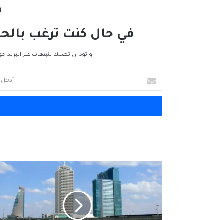
ا
في حال كنت ترغب بالحص
او تود ان تصلك تنبيهات عبر البريد حو
أدخل
بريدك
الإلكتروني
تجارة
دبي
178
مليار
دولار
في