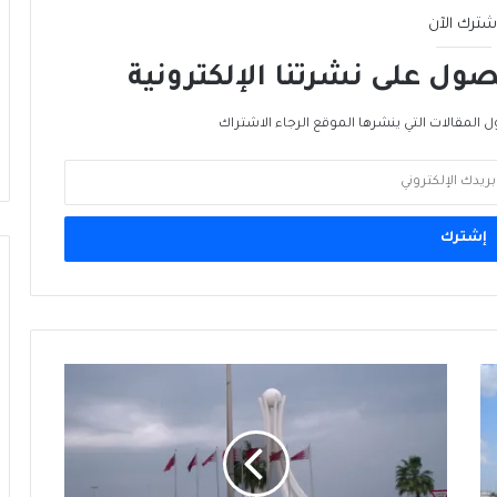
الأمن الغذائي العالمي… الجبهة الأخرى للحرب
شترك الآن
ول على نشرتنا الإلكترونية
من الغاز إلى الجغرافيا السياسية… ماذا يُغيّرُ
خط نيجيريا–المغرب؟
ل المقالات التي ينشرها الموقع الرجاء الاشتراك
الرنمينبي في الخليج… هل يُهَدِّدُ هَيمَنَةَ الدولار؟
ميناء ينبع السعودي: بوّابة بديلة لمضيق
هرمز… لكن البحر الأحمر ليس أكثر أمانًا
البحرين
تخطّط
لتطوير
قطاع
الألومنيوم