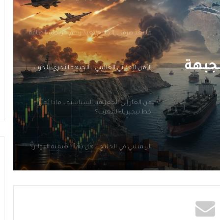
الأمن الغذائي العالمي… الجبهة الأخرى للحرب
من الغاز إلى الجغرافيا السياسية… ماذا يُغيّرُ
خط نيجيريا–المغرب؟
الرنمينبي في الخليج… هل يُهَدِّدُ هَيمَنَةَ الدولار؟
ميناء ينبع السعودي: بوّابة بديلة لمضيق
هرمز… لكن البحر الأحمر ليس أكثر أمانًا
ما بَعدَ هرمز… الخليج يُعيدُ رَسمَ خريطةِ الطاقة