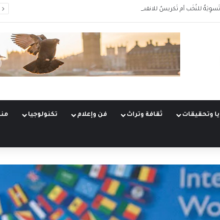
َسوِيَةٌ للنُخَب أم تَكريسٌ للانقسام؟
ا وتحقيقات
ثقافة وتراث
فن وإعلام
تكنولوجيا
منو