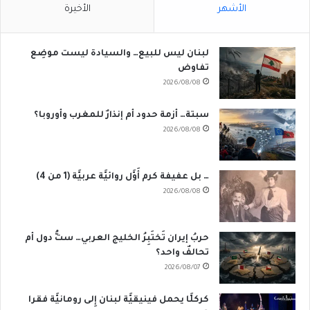
الأشهر
الأخيرة
لبنان ليس للبيع… والسيادة ليست موضِع
تفاوض
2026/08/08
سبتة… أزمة حدود أم إنذارٌ للمغرب وأوروبا؟
2026/08/08
… بل عفيفة كرم أَوَّل روائيَّة عربيَّة (1 من 4)
2026/08/08
حربُ إيران تَختَبِرُ الخليج العربي… ستُّ دول أم
تحالفٌ واحد؟
2026/08/07
كركلَّا يحمل فينيقيَّة لبنان إِلى رومانيَّة فقرا