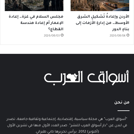
الأردن وإعادةُ تَشكيلِ الشرق
مجلس السلام في غزة… إعادة
الأوسط… من إدارةِ الأزمات إلى
الإعمار أم إعادة هندسة
بناءِ الدور
القطاع؟
2026/08/03
2026/08/04
من نحن
“أسواق العرب” هي مجلة سياسية، إقتصادية، إجتماعية وثقافية جامعة، تصدر
في لندن عن “دار أسواق العرب للنشر”. صدر العدد الأول منها في تشرين الأول
(أكتوبر) 2012. يرأس تحريرها كابي طبراني.