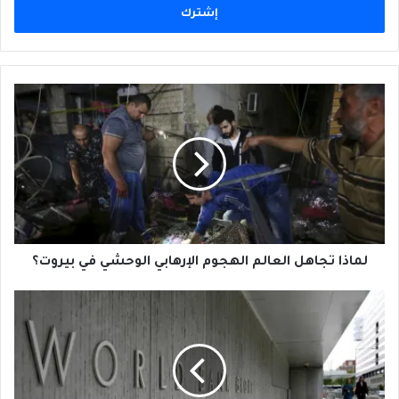
لماذا
تجاهل
العالم
الهجوم
الإرهابي
الوحشي
في
بيروت؟
لماذا تجاهل العالم الهجوم الإرهابي الوحشي في بيروت؟
لبنان
يتراجع
في
مؤشر
ممارسة
الأعمال