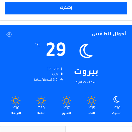
الإلكتروني
أحوال الطقس
29
℃
30º - 29º
بيروت
66%
3.01 كيلومتر/ساعة
سماء صافية
℃
30
℃
30
℃
37
℃
35
℃
30
السبت
الأحد
الأثنين
الثلاثاء
الأربعاء