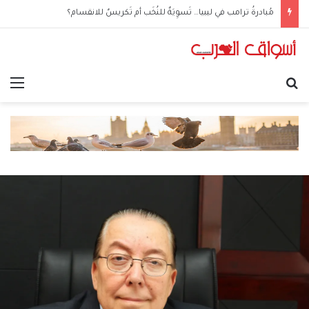
مُبادرةُ ترامب في ليبيا… تَسوِيَةٌ للنُخَب أم تَكريسٌ للانقسام؟
بحث عن
الق