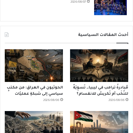
2026/08/07
أحدث المقالات السياسية
مُبادرةُ ترامب في ليبيا… تَسوِيَةٌ
الحوثيون في العراق: من مكتبٍ
للنُخَب أم تَكريسٌ للانقسام؟
سياسي إلى شبكةِ عمليّات
2026/08/06
2026/08/06