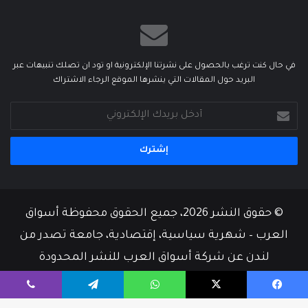
في حال كنت ترغب بالحصول على نشرتنا الإلكترونية او تود ان تصلك تنبيهات عبر
البريد حول المقالات التي ينشرها الموقع الرجاء الاشتراك
أدخل
بريدك
الإلكتروني
© حقوق النشر 2026، جميع الحقوق محفوظة أسواق
العرب – شهرية سياسية، إقتصادية، جامعة تصدر من
لندن عن شركة أسواق العرب للنشر المحدودة
من نحن
أسرة التحرير
إتصل بنا
يسبوك
‫X
واتساب
تيلقرام
ڤايبر