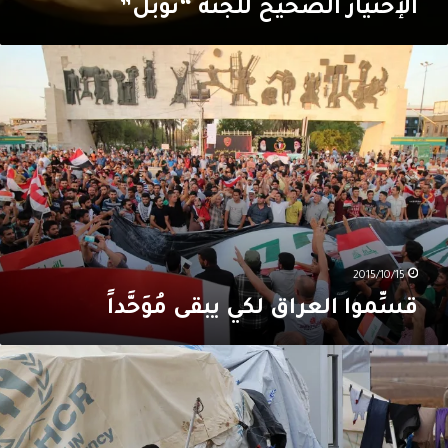
الإختيار الصحيح للجنة “نوبل”
سِّموا
لعراق
كي
بقى
ُوَحَّداً
2015/10/15
قسِّموا العراق لكي يبقى مُوَحَّداً
ل
فجّر
أساة
للاجئين
لسوريين