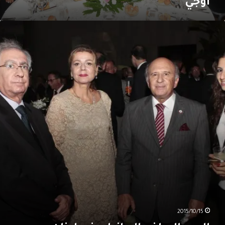
أوجي
ليوم
لوطني
لبرازيلي
ي
بنان
2015/10/15