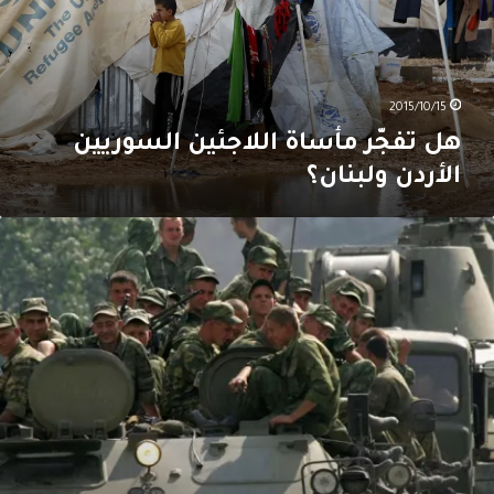
لأردن
لبنان؟
2015/10/15
هل تفجّر مأساة اللاجئين السوريين
الأردن ولبنان؟
ستراتيجية
وتين
ي
وريا
ساسها
لمبدأ
لسوفياتي:
لإكتفاء
لمعقول