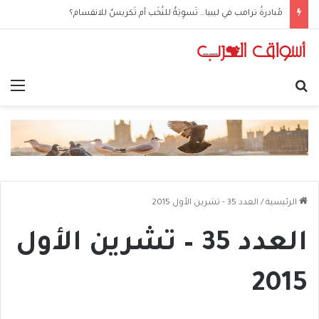
مُبادرةُ ترامب في ليبيا… تَسوِيَةٌ للنُخَب أم تَكريسٌ للانقسام؟
بحث عن
الق
الرئيسية
/
العدد 35 - تشرين الأول 2015
العدد 35 – تشرين الأول
2015