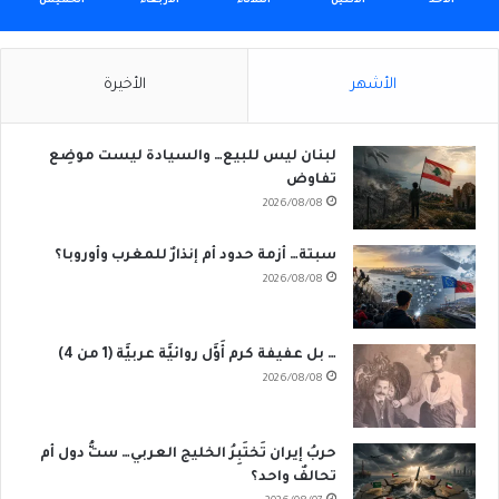
الأحد
الأثنين
الثلاثاء
الأربعاء
الخميس
الأشهر
الأخيرة
لبنان ليس للبيع… والسيادة ليست موضِع
تفاوض
2026/08/08
سبتة… أزمة حدود أم إنذارٌ للمغرب وأوروبا؟
2026/08/08
… بل عفيفة كرم أَوَّل روائيَّة عربيَّة (1 من 4)
2026/08/08
حربُ إيران تَختَبِرُ الخليج العربي… ستُّ دول أم
تحالفٌ واحد؟