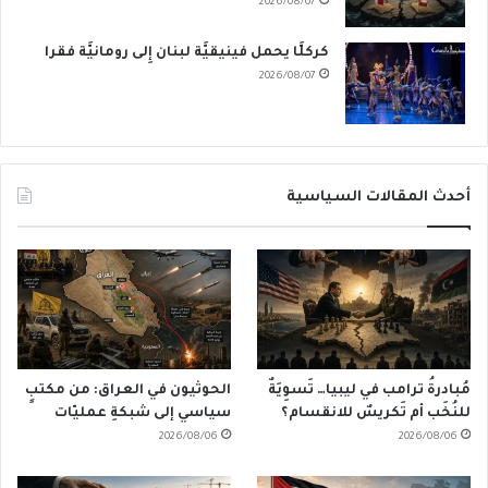
2026/08/07
كركلَّا يحمل فينيقيَّة لبنان إِلى رومانيَّة فقرا
2026/08/07
أحدث المقالات السياسية
مُبادرةُ ترامب في ليبيا… تَسوِيَةٌ
الحوثيون في العراق: من مكتبٍ
للنُخَب أم تَكريسٌ للانقسام؟
سياسي إلى شبكةِ عمليّات
2026/08/06
2026/08/06