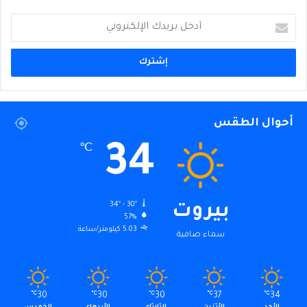
أدخل
بريدك
الإلكتروني
أحوال الطقس
34
℃
34º - 30º
بيروت
57%
5.03 كيلومتر/ساعة
سماء صافية
℃
30
℃
30
℃
30
℃
37
℃
34