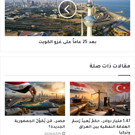
على
غزو
الكويت
بعد 25 عاماً على غزو الكويت
مقالات ذات صلة
1.47 مليار دولار… حكمٌ يُعيدُ رَسمَ
مصر… مَن يُمَوِّلُ الجمهورية
العلاقة النفطية بين العراق
الجديدة؟
وتركيا
2026/07/15