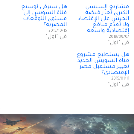
مشاريع السيسي
هل سيرقى توسيع
الكبرى تُعزّز قبضة
قناة السويس إلى
الجيش على الإقتصاد
مستوى التوقّعات
ولا تُقدّم منافع
المصرية؟
إقتصادية واسعة
2015/10/15
في "أول"
2019/08/07
في "أول"
هل يستطيع مشروع
قناة السويس الجديد
تغيير مستقبل مصر
الإقتصادي؟
2015/01/11
في "أول"