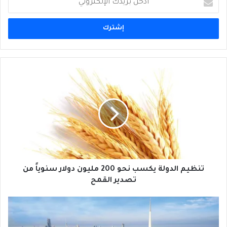
بريدك
الإلكتروني
تنظيم
الدولة
يكسب
نحو
200
مليون
دولار
سنوياً
من
تصدير
تنظيم الدولة يكسب نحو 200 مليون دولار سنوياً من
القمح
تصدير القمح
بعد
25
عاماً