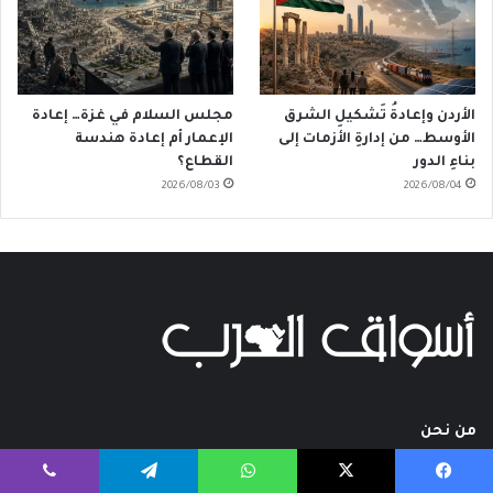
الأردن وإعادةُ تَشكيلِ الشرق
مجلس السلام في غزة… إعادة
الأوسط… من إدارةِ الأزمات إلى
الإعمار أم إعادة هندسة
بناءِ الدور
القطاع؟
2026/08/03
2026/08/04
من نحن
يسبوك
‫X
واتساب
تيلقرام
ڤايبر