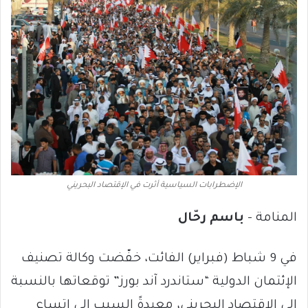
الإضطرابات السياسية أثرت في الإقتصاد البحريني
المنامة –
باسم رحّال
في 9 شباط (فبراير) الفائت، خفّضت وكالة تصنيف
الإئتمان الدولية “ستاندرد آند بورز” توقعاتها بالنسبة
إلى الإقتصاد البحريني، معيدةً السبب إلى إتساع