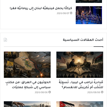
كركلَّا يحمل فينيقيَّة لبنان إِلى رومانيَّة فقرا
2026/08/07
أحدث المقالات السياسية
مُبادرةُ ترامب في ليبيا… تَسوِيَةٌ
الحوثيون في العراق: من مكتبٍ
للنُخَب أم تَكريسٌ للانقسام؟
سياسي إلى شبكةِ عمليّات
2026/08/06
2026/08/06