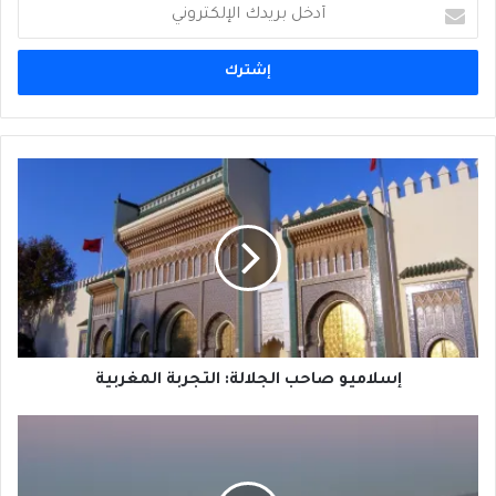
أدخل
بريدك
الإلكتروني
إسلاميو
صاحب
الجلالة:
التجربة
المغربية
إسلاميو صاحب الجلالة: التجربة المغربية
حربٌ
خليجية
-
أميركية