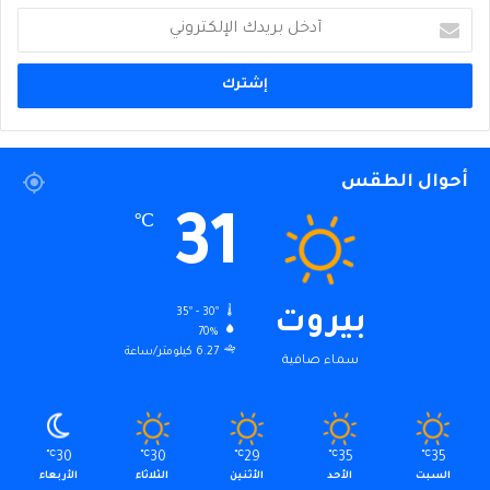
أدخل
بريدك
الإلكتروني
أحوال الطقس
31
℃
35º - 30º
بيروت
70%
6.27 كيلومتر/ساعة
سماء صافية
℃
30
℃
30
℃
29
℃
35
℃
35
السبت
الأحد
الأثنين
الثلاثاء
الأربعاء