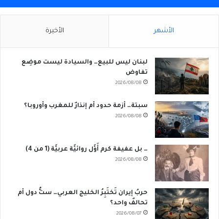
الأشهر
الأخيرة
لبنان ليس للبيع… والسيادة ليست موضِع
تفاوض
2026/08/08
سبتة… أزمة حدود أم إنذارٌ للمغرب وأوروبا؟
2026/08/08
… بل عفيفة كرم أَوَّل روائيَّة عربيَّة (1 من 4)
2026/08/08
حربُ إيران تَختَبِرُ الخليج العربي… ستُّ دول أم
تحالفٌ واحد؟
2026/08/07