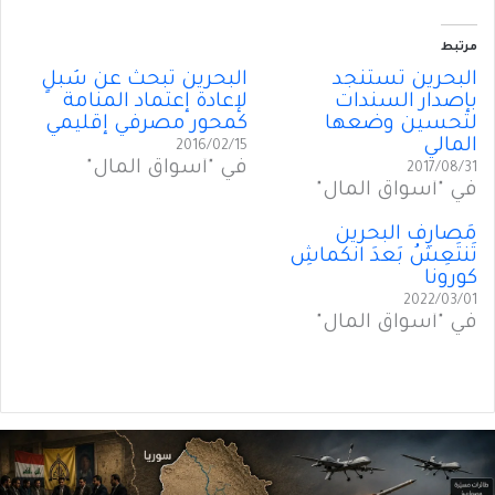
مرتبط
البحرين تستنجد
البحرين تبحث عن سُبلٍ
بإصدار السندات
لإعادة إعتماد المنامة
لتحسين وضعها
كمحور مصرفي إقليمي
المالي
2016/02/15
في "أسواق المال"
2017/08/31
في "أسواق المال"
مَصارِفُ البحرين
تَنتَعِشُ بَعدَ انكماشِ
كورونا
2022/03/01
في "أسواق المال"