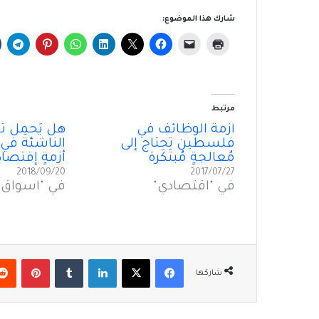
شارك هذا الموضوع:
مرتبط
أزمة الوظائف في
هل يَحمِل تَو
فلسطين تحتاج إلى
الناشئة في ط
مُعالجةٍ مُبتَكَرة
أزمةٍ إقتصاد
2018/09/20
2017/07/27
في "اقتصادي"
في "أسواق ا
فيسبوك
‫X
لينكدإن
بينتير
شاركها