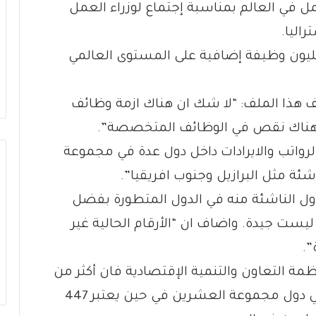
 في العالم بمناسبة إجتماع لوزراء العمل
اليا.
رت الدراسة الى انه يجب إيجاد 600 مليون وظيفة إضافية على المستوى العالمي
لف هذا الملف: “لا شك ان هناك ازمة وظائف
 هناك نقص في الوظائف المتخصصة”.
لرواتب والايرادات داخل دول عدة في مجموعة
ئة مثل البرازيل وجنوب افريقيا”.
ل الناشئة منه في الدول المتطورة بفضل
يست جيدة. واضاف ان “الأرقام الحالية غير
”.
مة التعاون والتنمية الإقتصادية فان أكثر من
100 مليون شخص عاطلون من العمل في دول مجموعة العشرين في حين يعتبر 447