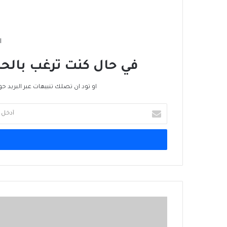
ا
في حال كنت ترغب بالحص
او تود ان تصلك تنبيهات عبر البريد حو
أدخل
بريدك
الإلكتروني
مجلة
اسواق
العرب