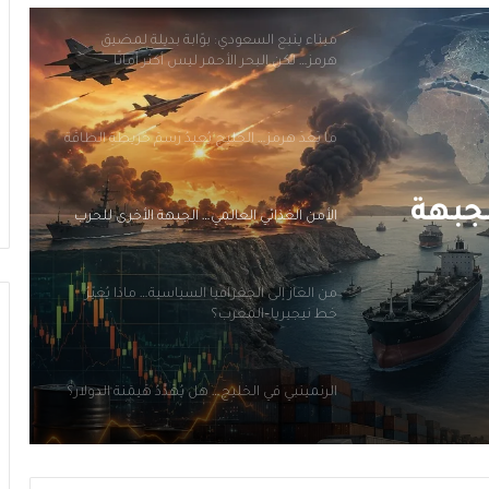
ما بَعدَ هرمز… الخليج يُعيدُ رَسمَ خريطةِ الطاقة
الأمن الغذائي العالمي… الجبهة الأخرى للحرب
من الغاز إلى الجغرافيا السياسية… ماذا يُغيّرُ
خط نيجيريا–المغرب؟
الرنمينبي في الخليج… هل يُهَدِّدُ هَيمَنَةَ الدولار؟
لجبهة
ميناء ينبع السعودي: بوّابة بديلة لمضيق
هرمز… لكن البحر الأحمر ليس أكثر أمانًا