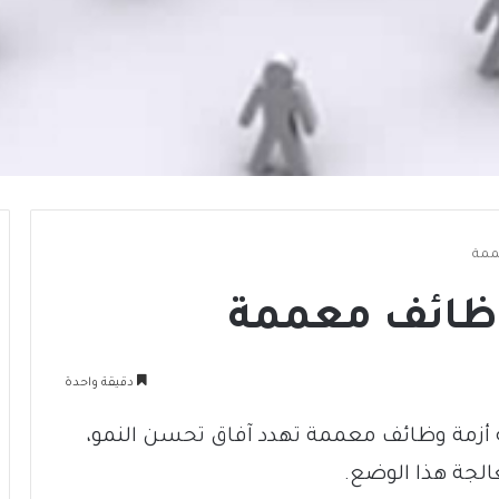
عممة
 وظائف معممة
دقيقة واحدة
اجه أزمة وظائف معممة تهدد آفاق تحسن النمو،
لجة هذا الوضع.