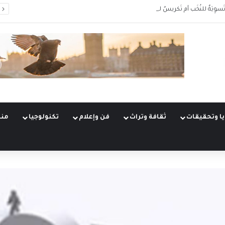
َسوِيَةٌ للنُخَب أم تَكريسٌ للانقسام؟
ا وتحقيقات
ثقافة وتراث
فن وإعلام
تكنولوجيا
منو