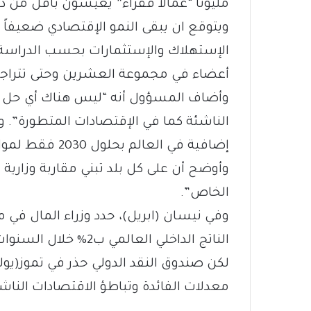
مليوناً “عمالاً فقراء” يعيشون بأقل من دو
ويتوقع ان يبقى النمو الإقتصادي ضعيفا
الإستهلاك والإستثمارات بحسب الدراسة. 
أعضاء في مجموعة العشرين وحتى تتراج
وأضاف المسؤول أنه “ليس هناك أي حل 
إضافية في العالم بحلول 2030 فقط لمواجهة النمو الديموغرافي”.
وأوضح أن على كل بلد تبني مقاربة وزاري
الخاص”.
وفي نيسان (ابريل)، حدد وزراء المال ف
الناتج الداخلي العالمي ب2% خلال السنوات الخمس المقبلة.
لكن صندوق النقد الدولي حذر في تموز(يول
معدلات الفائدة وتباطؤ الاقتصادات الناشئ