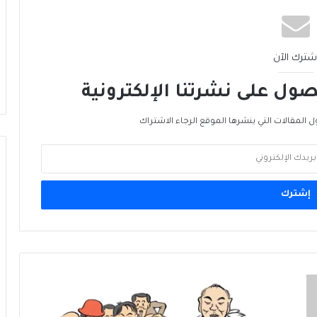
ما بَعدَ هرمز… الخليج يُعيدُ رَسمَ خريطةِ الطاقة
الأمن الغذائي العالمي… الجبهة الأخرى للحرب
شترك الآن
ول على نشرتنا الإلكترونية
من الغاز إلى الجغرافيا السياسية… ماذا يُغيّرُ
خط نيجيريا–المغرب؟
ل المقالات التي ينشرها الموقع الرجاء الاشتراك
الرنمينبي في الخليج… هل يُهَدِّدُ هَيمَنَةَ الدولار؟
ميناء ينبع السعودي: بوّابة بديلة لمضيق
هرمز… لكن البحر الأحمر ليس أكثر أمانًا
3
في
المئة