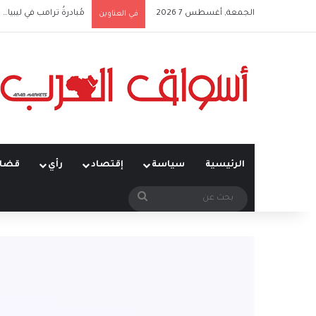
الجمعة, أغسطس 7 2026
مُبادرةُ ترامب في ليبيا… ت
في العناوين
الرئيسية
سياسة
إقتصاد
رأي
قضاي
بحث
عن