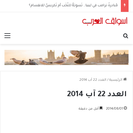
الحوثيون في العراق: من مكتبٍ سياسي إلى شبكةِ عمليّات
بحث عن
الق
الرئيسية
/
العدد 22 آب 2014
العدد 22 آب 2014
2014/08/01
أقل من دقيقة