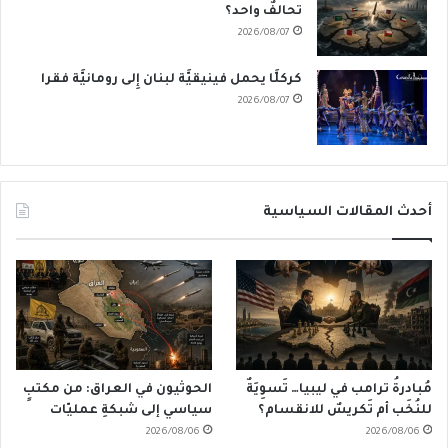
تحالفٌ واحد؟
2026/08/07
كركلَّا يحمل فينيقيَّة لبنان إِلى رومانيَّة فقرا
2026/08/07
أحدث المقالات السياسية
مُبادرةُ ترامب في ليبيا… تَسوِيَةٌ
الحوثيون في العراق: من مكتبٍ
للنُخَب أم تَكريسٌ للانقسام؟
سياسي إلى شبكةِ عمليّات
2026/08/06
2026/08/06