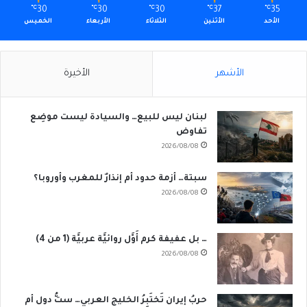
℃
30
℃
30
℃
30
℃
37
℃
35
الأحد
الأثنين
الثلاثاء
الأربعاء
الخميس
الأشهر
الأخيرة
لبنان ليس للبيع… والسيادة ليست موضِع
تفاوض
2026/08/08
سبتة… أزمة حدود أم إنذارٌ للمغرب وأوروبا؟
2026/08/08
… بل عفيفة كرم أَوَّل روائيَّة عربيَّة (1 من 4)
2026/08/08
حربُ إيران تَختَبِرُ الخليج العربي… ستُّ دول أم