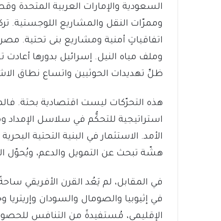
السعودية والإمارات العربية المتحدة وقط
وممرّات النقل والمشاريع اللوجستية. ت
اتفاقياتٍ أمنية ومشاريع بنى تحتية. مصر 
وملف مياه النيل. إسرائيل بدورها أعادت 
ظلِّ تهديدات الحوثيين واتساع نطاق الاش
هذه التحرّكات ليست اقتصادية بحتة. فال
استراتيجية للتحكُّم في سلاسل الإمداد و
الأمد. الاستثمار في البنية التحتية البحري
هشّة تبحث عن التمويل والدعم، ويُحوّل الشر
في المقابل، لم يَعُد القرن الأفريقي ساحةً
في إثيوبيا والصومال والسودان وإريتريا وج
الإقليمي، مُستفيدةً من التنافس للحصول