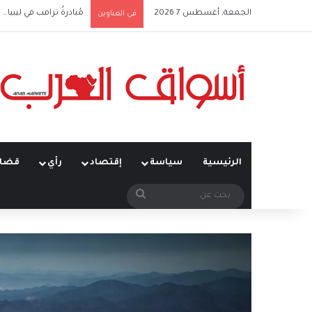
الجمعة, أغسطس 7 2026
مُبادرةُ ترامب في ليبيا… ت
في العناوين
الرئيسية
سياسة
إقتصاد
رأي
قضاي
بحث
عن