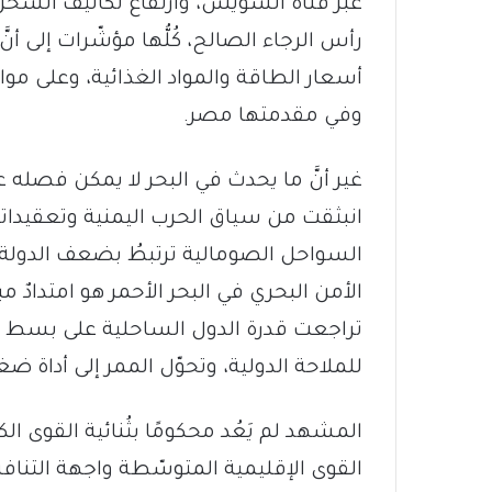
عبر قناة السويس، وارتفاعُ تكاليف الشحن
رأس الرجاء الصالح، كُلُّها مؤشّرات إلى أ
أسعار الطاقة والمواد الغذائية، وعلى مواز
وفي مقدمتها مصر.
غير أنَّ ما يحدث في البحر لا يمكن فصله 
انبثقت من سياق الحرب اليمنية وتعقيداتها ا
السواحل الصومالية ترتبطُ بضعف الدولة 
الأمن البحري في البحر الأحمر هو امتدادٌ مب
تراجعت قدرة الدول الساحلية على بسط س
للملاحة الدولية، وتحوّل الممر إلى أداة
المشهد لم يَعُد محكومًا بثُنائية القوى الك
القوى الإقليمية المتوسّطة واجهة التناف