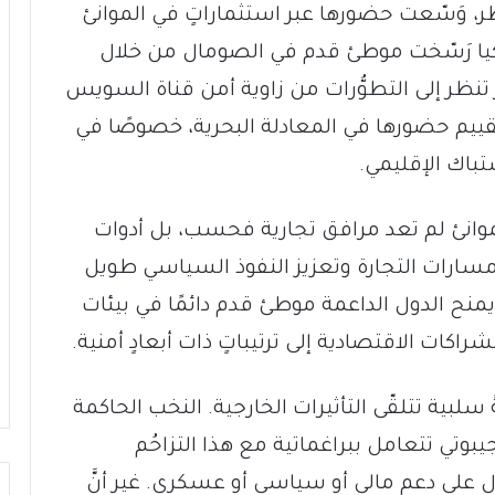
ر، وَسّعت حضورها عبر استثماراتٍ في الموانئ
ركيا رَسّخت موطئ قدم في الصومال من خلال
تنظر إلى التطوُّرات من زاوية أمن قناة السويس
تقييم حضورها في المعادلة البحرية، خصوصًا في
تباك الإقليمي.
موانئ لم تعد مرافق تجارية فحسب، بل أدوات
مسارات التجارة وتعزيز النفوذ السياسي طويل
ة يمنح الدول الداعمة موطئ قدم دائمًا في بيئات
اكات الاقتصادية إلى ترتيباتٍ ذات أبعادٍ أمنية.
 سلبية تتلقّى التأثيرات الخارجية. النخب الحاكمة
يبوتي تتعامل ببراغماتية مع هذا التزاحُم
 على دعم مالي أو سياسي أو عسكري. غير أنَّ