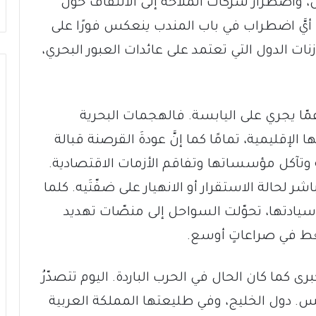
، واضطرارُ شركات الملاحة إلى الالتفاف حول
نَّ أيَّ اضطراب في باب المندب ينعكس فورًا على
نات الدول التي تعتمد على عائدات العبور البحري،
عمّا يجري على اليابسة. فالهجمات البحرية
لإقليمية، تمامًا كما إنَّ عودةَ القرصنة قبالة
وتآكل مؤسساتها وتفاقم الأزمات الاقتصادية.
اشر لحالة الاستقرار أو الانهيار على ضفّتَيه. كلما
يادتها، تحوّلت السواحل إلى منصّات تهديد
 ضغط في صراعاتٍ أوسع.
برى كما كان الحال في الحرب الباردة. اليوم تتصدّرُ
س. دول الخليج، وفي طليعتها المملكة العربية