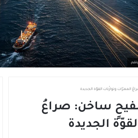
قليم.
عُ الممرّات وتوازُنات القوّة الجديدة
صفيحٍ ساخن: صراعُ
لقوّة الجديدة