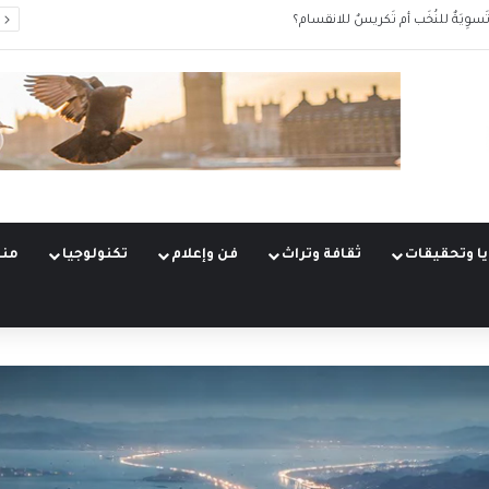
َسوِيَةٌ للنُخَب أم تَكريسٌ للانقسام؟
ا وتحقيقات
ثقافة وتراث
فن وإعلام
تكنولوجيا
منو