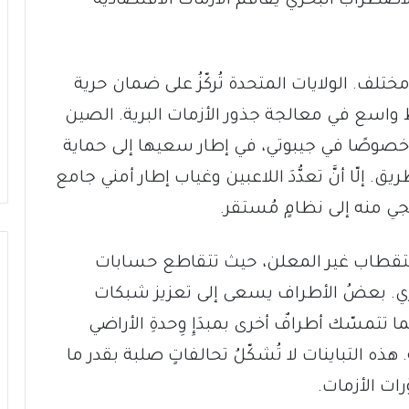
ضطراب البحري يُفاقم الأزمات الاقتصادية
تلف. الولايات المتحدة تُركّزُ على ضمان حرية
ٍ واسع في معالجة جذور الأزمات البرية. الصين
صوصًا في جيبوتي، في إطار سعيها إلى حماية
. إلّا أنَّ تعدُّدَ اللاعبين وغياب إطار أمني جامع
ي منه إلى نظامٍ مُستقر.
من الاستقطاب غير المعلن، حيث تتقاطع حسابات
حري. بعضُ الأطراف يسعى إلى تعزيز شبكات
 تتمسّك أطرافٌ أخرى بمبدَإِ وِحدةِ الأراضي
هذه التباينات لا تُشكّلُ تحالفاتٍ صلبة بقدر ما
ات الأزمات.