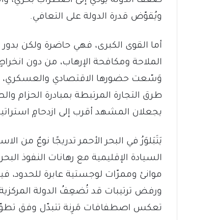
ضعف الدولة يؤدّي إلى اضطراب بحري، والا
ويُقوّض قدرة الدولة على التعافي.
أما القوى الكبرى، فهي حاضرة ولكن بدور مخ
الملاحة ومكافحة الإرهاب، من دون انخراط
وَسّعت حضورها الاقتصادي والعسكري، خ
طرق التجارة المرتبطة بمبادرة الحزام والطريق
يجعلان المشهد أقرب إلى ازدحامٍ استراتيج
يَتَبَلوَرُ في البحر الأحمر تدريجًا نوعٌ 
السيادة الإقليمية مع رهانات النفوذ الب
موانئ وممرّات لوجستية عابرة للحدود، فيما
ورفض ترتيبات قد تُضعِفُ الدولة المركزية. 
تعكس اصطفافات مَرِنة تتبدّل وفق تطوّر