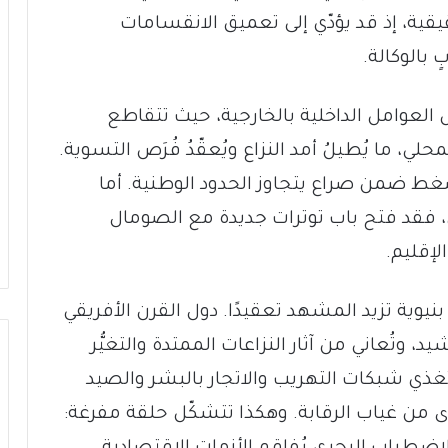
قية، إذ قد يؤدّي إلى تعميق الانقسامات
 بالوكالة.
العوامل الداخلية بالخارجية، حيث تتقاطع
، ما يُطيلُ أمد النزاع ويُعقّدُ فُرَص التسوية.
ضغط ضمن صراع يتجاوز الحدود الوطنية. أما
 فقد فتح باب توترات جديدة مع الصومال
إقليم.
يوية تزيد المشهد تعقيدًا. دول القرن الأفريقي
د، وتُعاني من آثار النزاعات الممتدة والتغيُّر
 تغذي شبكات التهريب والاتجار بالبشر والصيد
ذّى من غياب الرقابة. وهكذا تتشكّل حلقة مفرغة: