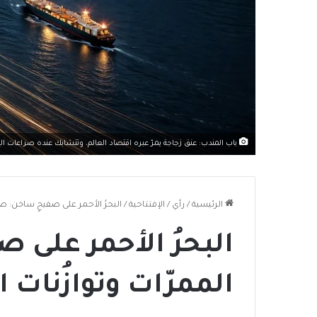
باب المندب: عنق زجاجة يمرّ عبره اقتصاد العالم، وتتشابك عنده صراعات الإ
الرئيسية
/
رأي
/
الإفتتاحية
/
البحرُ الأحمر على صفيحٍ ساخن: صرا
البحرُ الأحمر على 
الممرّات وتوازُنات ا