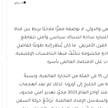
4 دقائق
ي والدولي، لا بوصفه ممرًّا ملاحيًا يربط بين قناة
تباره ساحة اشتباك سياسي وأمني تتقاطع
 الأفريقي. ما كان يُنظر إليه طويلًا كفاصلٍ
حةٍ مكشوفة تتكثّفُ فيها التنافسات الإقليمية،
 على الاقتصاد العالمي بأسره.
يمرُّ عبر هذا الممر البحري ما يُقدَّر بنحو 12 إلى 15 في المئة من التجارة العالمية، ونسبةً
هة من الخليج إلى أوروبا. لذلك لم تعد الهجمات
التي شنّها الحوثيون على السفن التجارية منذ أواخر العام 2023 مجرّد تهديدٍ أمني محدود،
 ولسلاسل الإمداد العالمية. تَراجُعُ حركة السفن