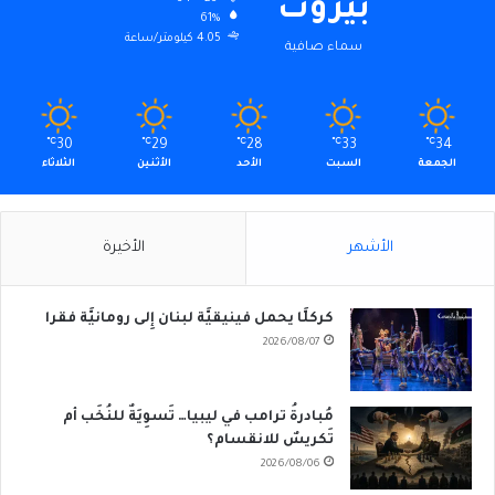
بيروت
61%
4.05 كيلومتر/ساعة
سماء صافية
℃
30
℃
29
℃
28
℃
33
℃
34
الجمعة
السبت
الأحد
الأثنين
الثلاثاء
الأشهر
الأخيرة
كركلَّا يحمل فينيقيَّة لبنان إِلى رومانيَّة فقرا
2026/08/07
مُبادرةُ ترامب في ليبيا… تَسوِيَةٌ للنُخَب أم
تَكريسٌ للانقسام؟
2026/08/06