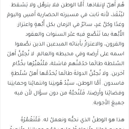
هُم أَهلٌ لإِنقاذها. أَمَّا الوطن فلا يترهَّل ولا يَسْقط
ليُنْقَذ، لأَنه ثابت في مسيرته الحضارية أَمسِ واليومَ
وغدًا وكلَّ غدٍ، سائرٌ في الزمان بكل أُبَّهةٍ واعتزاز:
الأُبَّهة بما تَنَصَّع فيه عبْر السنوات والعقود
والقرون، والاعتزازُ بأَبنائه المبدعين الذين نصَّعوا
اسمه على أَرضه وفي محيطه والعالم. لا نُحِبَّنَّ أَهلَ
السُلطة طالَما خدْمَتُهم فاشلة، فلْنُغيِّرْها بخُدَّام
آخرين. ولا نُحِبَّنَّ الدولةَ طالَما يُخدُمُها أَهلُ سُلْطةٍ
فاسدون. أَمَّا الوطن، سيِّدُ هُويتِنا وانتمائِنا وحمايتِنا
وفضائِنا وأَرضِنا، فَلْنُحبَّهُ من دون سؤَال لأَن فيه
جميعَ الأَجوبة.
هذا هو الوطنُ الذي نحبُّه ونعملُ له. فَلْنَغْمُرْهُ