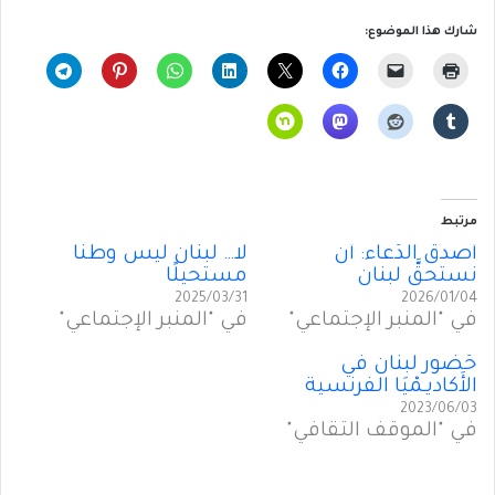
شارك هذا الموضوع:
مرتبط
أَصدقُ الدُعاء: أَن
لا… لبنان ليس وطنًا
نستحقَّ لبنان
مستحيلًا
2025/03/31
2026/01/04
في "المنبر الإجتماعي"
في "المنبر الإجتماعي"
حُضُور لبنان في
الأَكاديـمْيَا الفرنسية
2023/06/03
في "الموقف الثقافي"