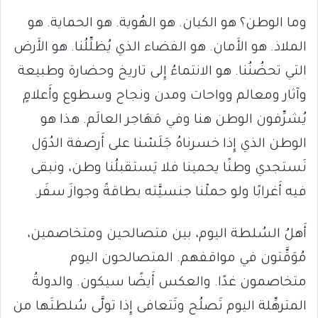
وما الوطن؟ هو الكيان. هو الهُوية. هو الحماية. هو
الملاذ. هو الأَمان. هو الفضاء الذي يُظلِّلُنا. هو الأَرض
التي تحضُنُنا. هو الانتماءُ إِلى تاريخ وحضارة وطبيعة
وآثار ومعالم وواحات ومدن ونجاح وسطوع وأَعلامٍ
يُشرِّفون الوطن هنا وفي مَهَاجر العالَم. هذا هو
الوطن الذي إِذا خسرناهُ جَلَسْنا على أَرصفة الدُوَل
نَستجدي وطنًا يحمينا فلا يَستقبلُنا وطن، ونبقى
فيه أَغرابًا ولو حملْنا جنسيَّته بطاقةً وجوازَ سفَر.
أَهلُ السُلطة اليوم، بين متصالحين ومتخاصمين،
مُوَقَّتون في مواقفهم. المتصالحون اليوم
متخاصمون غدًا. والعكس أَيضًا سيكون. والدولةُ
المترهِّلة اليوم تَصلُح وتَتعافى إِذا تولَّى سُلطتَها من