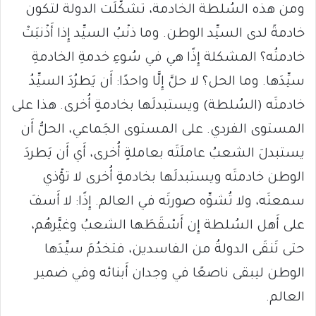
ومن هذه السُلطة الخادمة، تشكَّلَت الدولة لتكون
خادمةً لدى السيِّد الوطن. وما ذنْبُ السيِّد إِذا أَذْنبَتْ
خادمتُه؟ المشكلة إِذًا هي في سُوءِ خدمةِ الخادمةِ
سيِّدَها. وما الحل؟ لا حلَّ إِلَّا واحدًا: أَن يَطرُدَ السيِّدُ
خادمتَه (السُلطة) ويستبدلَها بخادمةٍ أُخرى. هذا على
المستوى الفردي. على المستوى الجَماعي، الحلُّ أَن
يستبدلَ الشعبُ عاملَتَه بعاملةٍ أُخرى، أَي أَن يَطردَ
الوطن خادمتَه ويستبدلَها بخادمةٍ أُخرى لا تؤْذي
سمعتَه، ولا تُشوِّه صورتَه في العالم. إِذًا: لا أَسفَ
على أَهل السُلطة إِن أَسْقَطَها الشعبُ وغيَّرهُم،
حتى تَنقَى الدولةُ من الفاسدين، فتخدُمَ سيِّدَها
الوطن ليبقى ناصعًا في وجدان أَبنائه وفي ضمير
العالم.