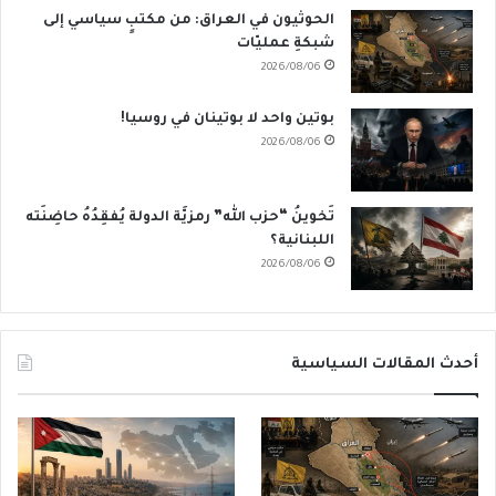
الحوثيون في العراق: من مكتبٍ سياسي إلى
شبكةِ عمليّات
2026/08/06
بوتين واحد لا بوتينان في روسيا!
2026/08/06
تَخوينُ “حزب الله” رمزيَّة الدولة يُفقِدُهُ حاضِنَته
اللبنانية؟
2026/08/06
أحدث المقالات السياسية