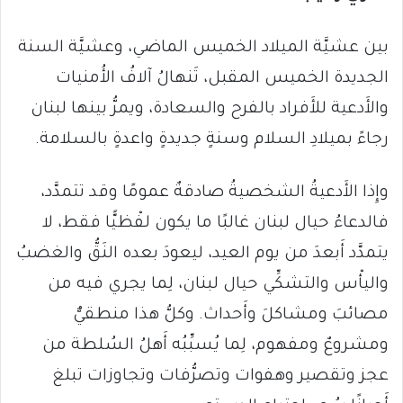
بين عشيَّة الميلاد الخميس الماضي، وعشيَّة السنة
الجديدة الخميس المقبل، تَنهالُ آلافُ الأُمنيات
والأَدعية للأَفراد بالفرح والسعادة، ويمرُّ بينها لبنان
رجاءً بميلادِ السلام وسنةٍ جديدةٍ واعدةٍ بالسلامة.
وإِذا الأَدعيةُ الشخصيةُ صادقةٌ عمومًا وقد تتمدَّد،
فالدعاءُ حيال لبنان غالبًا ما يكون لفْظيًّا فقط، لا
يتمدَّد أَبعدَ من يوم العيد، ليعودَ بعده النَقُّ والغضبُ
واليأْس والتشكِّي حيال لبنان، لِما يجري فيه من
مصائبَ ومشاكلَ وأَحداث. وكلُّ هذا منطقيٌّ
ومشروعٌ ومفهوم، لِما يُسبِّبُه أَهلُ السُلطة من
عجز وتقصير وهفوات وتصرُّفات وتجاوزات تبلغ