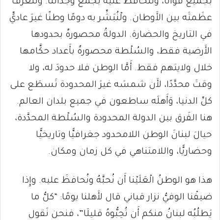
بجميع قوانا، ولْنحافظْ عليه بجَمْع وجداننا. ولْنعرفْ
عظَمتَه بين الأَوطان. ولْنُبَشِّر به دومًا وطنًا غيرَ عاديٍّ
في التاريخ والحضارة. الدولةُ محصورةٌ بحدودها
الأَرضية فقط، والسُلْطة محصورةٌ بأَعداد حكَّامها
خلال ولايتهم فقط. أَمَّا الوطن فلا حدودَ له، ولا
وقتَ محدَّدًا، لأَن شمسَه غيرَ المحدودة تَسطَع على
كلِّ الدنيا، وَأَهلَه ساطعون في جميع بلدان العالم.
هنا الفَرق بين الدولة المحدودة والسُلْطة المحدَّدة،
حيالَ لبنانَ الوطن اللامحدود جغرافيًّا وتاريخيًّا
وحضاريًّا، واللامتناهي في كل زمان ومكان.
هذا هو الوطنُ الْعَلَيْنا أَن نُحبَّهُ ونُحافظَ عليه. وإِذا
ضيفْنا الوفيُّ نزار قباني قال لأَهلنا يومًا: “كلُّ ما
يَطلُبُه لبنانُ منكم أَن تُحِبُّوهُ قليلَا”، فنحن نَقول