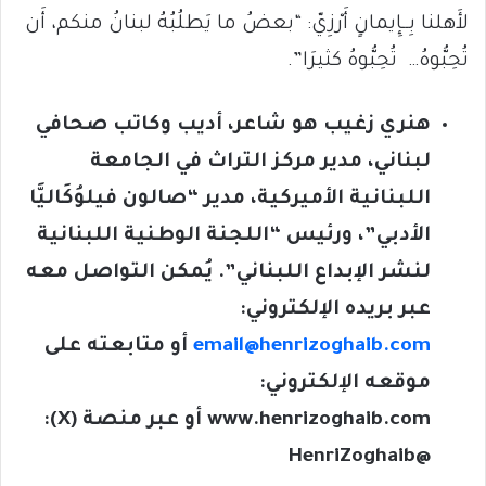
لأَهلنا بِــإِيمانٍ أَرْزِيّ: “بعضُ ما يَطلُبُهُ لبنانُ منكم، أَن
تُحِبُّوهُ… تُحِبُّوهُ كثيرَا”.
هنري زغيب هو شاعر، أديب وكاتب صحافي
لبناني، مدير مركز التراث في الجامعة
اللبنانية الأميركية، مدير “صالون فيلوُكَاليَّا
الأدبي”، ورئيس “اللجنة الوطنية اللبنانية
لنشر الإبداع اللبناني”. يُمكن التواصل معه
عبر بريده الإلكتروني:
email@henrizoghaib.com
أو متابعته على
موقعه الإلكتروني:
www.henrizoghaib.com
أو عبر منصة (
X
):
@HenriZoghaib