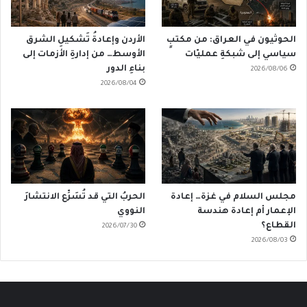
الحوثيون في العراق: من مكتبٍ
الأردن وإعادةُ تَشكيلِ الشرق
سياسي إلى شبكةِ عمليّات
الأوسط… من إدارةِ الأزمات إلى
بناءِ الدور
2026/08/06
2026/08/04
مجلس السلام في غزة… إعادة
الحربُ التي قد تُسَرِّع الانتشارَ
الإعمار أم إعادة هندسة
النووي
القطاع؟
2026/07/30
2026/08/03