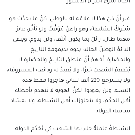
أَحيانًا سُوء احترام الدستور.
غير أَنَّ كلَّ هذا لا علاقة له بالوطن. كلُّ ما يحدُث هو
سُلُوكُ السُلطة، وهو راهنٌ مُوَقَّتٌ ولو تأَخَّر، عابرٌ
مهما طال، زائلٌ بما يكون أَتْلَف، ولن يدوم. ويبقى
الدائمُ الوطنَ الخالد: يدوم بديمومة التاريخ
والحضارة. أَفهمُ أَنَّ منطق التاريخ والحضارة لا
يُطْعمُ الشعبَ خبزًا، ولا يُعيدُ له ودائعه المسروقة،
ولا يسترجع 220 أَلف لبناني هاجروا فقط هذه
السنة، ولن يعودوا. لكنَّ الهوية لا تَنهدم بأَخطاء
أَهْل الحكْم، ولا بتجاوزات أَهل السُلطة، ولا بفسَاد
ساسة الدولة.
السُلطةُ عاملةٌ جاء بها الشعب كي تَخدُم الدولة.