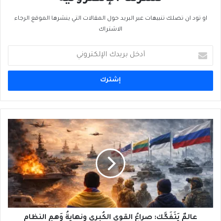
او تود ان تصلك تنبيهات عبر البريد حول المقالات التي ينشرها الموقع الرجاء
الاشتراك
أدخل
بريدك
الإلكتروني
عالمٌ
يَتَفَكَّك:
صراعُ
القوى
الكُبرى
ونهايةُ
وَهمِ
النظام
الدولي
(2
عالمٌ يَتَفَكَّك: صراعُ القوى الكُبرى ونهايةُ وَهمِ النظام