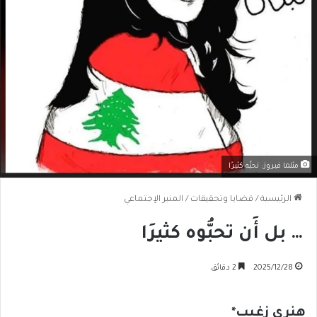
مثلما فيروز: نحبُّه كثيرًا
الرئيسية
/
قضايا وتحقيقات
/
المنبر الإجتماعي
… بل أَن تحبُّوه كثيرَا
2025/12/28
2 دقائق
هنري زغيب
*