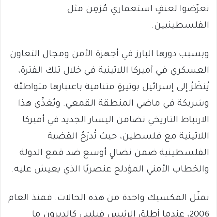
تعرّضوا لعنفٍ استعماري مُزمِن مثل
الفلسطينيين.
وبسبب دورها البارز في أجهزة الأمن ومجال التعاون
العسكري في أميركا اللاتينية في خلال تلك الفترة،
يُنظَرُ إلى إسرائيل بوتيرةٍ متنامية باعتبارها متواطئة
وشريكة في ماضي المنطقة القمعي. ويُغذّي هذا
الارتباط التاريخي تضامن اليسار الجديد في أميركا
اللاتينية مع فلسطين، حيث تُدرَجُ القضية
الفلسطينية ضمن نضالٍ أوسع ضد قمع الدولة
والخطاب الأمني المؤدلج عنصريًا الذي يعيش عليه.
تمثّل المكسيك واحدة من هذه الحالات. فمنذ العام
2006، عندما أطلق الرئيس فيليبي كالديرون ما