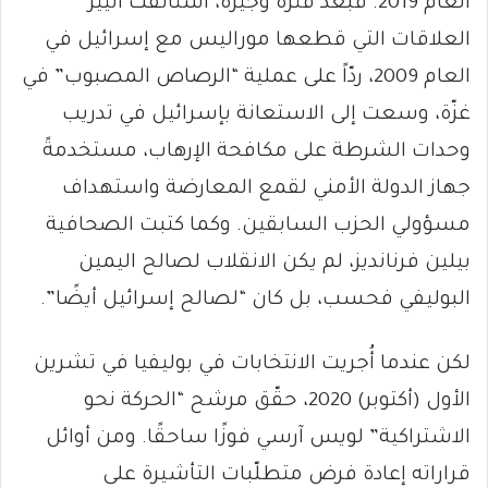
العام 2019. فبعد فترة وجيزة، استأنفت آنييز
العلاقات التي قطعها موراليس مع إسرائيل في
العام 2009، ردّاً على عملية “الرصاص المصبوب” في
غزّة، وسعت إلى الاستعانة بإسرائيل في تدريب
وحدات الشرطة على مكافحة الإرهاب، مستخدمةً
جهاز الدولة الأمني لقمع المعارضة واستهداف
مسؤولي الحزب السابقين. وكما كتبت الصحافية
بيلين فرنانديز، لم يكن الانقلاب لصالح اليمين
البوليفي فحسب، بل كان “لصالح إسرائيل أيضًا”.
لكن عندما أُجريت الانتخابات في بوليفيا في تشرين
الأول (أكتوبر) 2020، حقّق مرشح “الحركة نحو
الاشتراكية” لويس آرسي فوزًا ساحقًا. ومن أوائل
قراراته إعادة فرض متطلّبات التأشيرة على