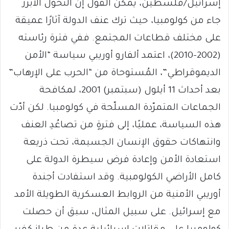
إسرائيل/فلسطين، يمكن القول إنّ التحوّل الأبرز
جاء من كولومبيا، حيث ترك عنف الدولة آثارًا عميقة
على مختلف قطاعات المجتمع. ففي فترة رئاسته
(2002–2010)، اعتمد ألفارو أوريبي سياسة “الأمن
الديموقراطي”، المُستوحاة من “الحرب على الإرهاب”
بعد أحداث 11 أيلول (سبتمبر) 2001، لمكافحة
الجماعات المتمرّدة المسلّحة في كولومبيا. لكن أدّت
هذه السياسة، عمليًا، إلى فترةٍ من تصاعُدِ العنف
وانتهاكات حقوق الإنسان الجسيمة، تحت ذريعة
استعادة الأمن وإعادة فرض سيطرة الدولة على
كامل الأراضي الكولومبية. وقد استفادت أجندة
أوريبي الأمنية من الروابط العسكرية الطويلة الأمد
مع إسرائيل. على سبيل المثال، سبق أن حصلت