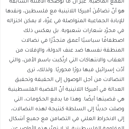
القمع الماضية. غير أنّ ما توضِّحه الأمثلة السابقة
هو أنّ تضامُنَ أميركا اللاتينية مع فلسطين، ونقدها
للإبادة الجماعية المتواصلة في غزّة، لا يمكن اختزاله
في مجرّد شعارات شعبوية. بل يعكس ذلك
اصطفافًا سياسيًا أعمق متجذّرًا في نضالات
المنطقة نفسها ضد عنف الدولة، والإفلات من
العقاب والانتهاكات التي ارتُكبت باسم الأمن، والتي
أدّت إسرائيل فيها دورًا محوريًا. ولذلك، ترى
النضالات من أجل الوصول إلى الحقيقة وتحقيق
العدالة في أميركا اللاتينية أنّ القضية الفلسطينية
هي قضيتها أيضًا. وهذا ما يدفع الحكومات، التي
وصلت حديثًا إلى السلطة كنتيجة لهذه النضالات،
إلى الانخراط العلني في التضامن مع جميع أشكال
المقاومة الفلسطينية. إذ لا تعبّر هذه الأواصر عن