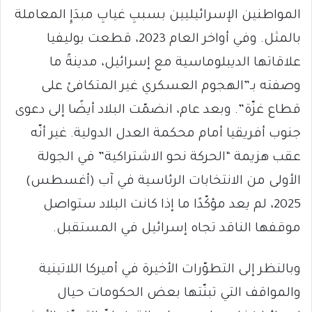
المواطنين الإسرائيليين بسببِ غيابِ مبدَإِ المعاملة
بالمثل. وفي أواخر العام 2023، قطعت بوليفيا
علاقاتها الديبلوماسية مع إسرائيل، مدينةً ما
وصفته بـ”الهجوم العسكري غير المتكافئ على
قطاع غزّة”. وبعد عام، انضمّت البلاد أيضًا إلى دعوى
جنوب أفريقيا أمام محكمة العدل الدولية. غير أنّه
عقب هزيمة “الحركة نحو الاشتراكية” في الجولة
الأولى من الانتخابات الرئاسية في آب (أغسطس)
2025، لم يعد مؤكّدًا ما إذا كانت البلاد ستواصل
موقفها الناقد تجاه إسرائيل في المستقبل.
وبالنظر إلى التطوّرات الأخيرة في أميركا اللاتينية
والمواقف التي تبنّتها بعض الحكومات حيال