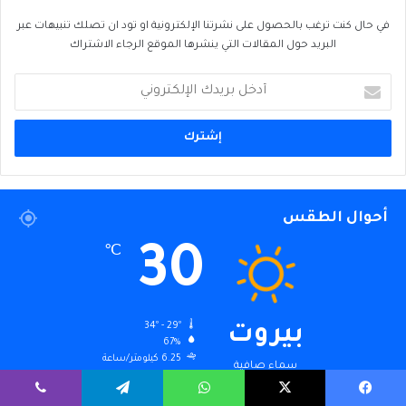
في حال كنت ترغب بالحصول على نشرتنا الإلكترونية او تود ان تصلك تنبيهات عبر
البريد حول المقالات التي ينشرها الموقع الرجاء الاشتراك
أدخل
بريدك
الإلكتروني
أحوال الطقس
30
℃
34º - 29º
بيروت
67%
6.25 كيلومتر/ساعة
سماء صافية
يسبوك
‫X
واتساب
تيلقرام
ڤايبر