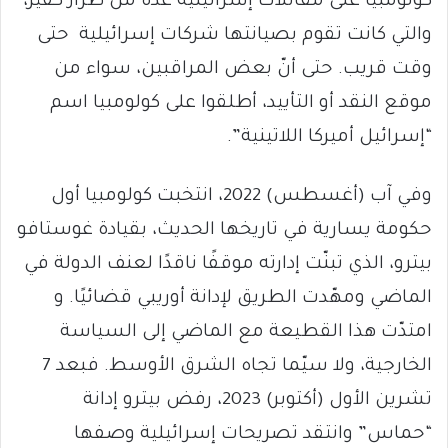
كولومبيا على مقاتلات إسرائيلية عدة من طراز كفير،
والتي كانت تقوم بصيانتها شركات إسرائيلية حتى
وقت قريب. حتى أنّ بعض المراقبين، سواء من
موقع النقد أو التأييد، أطلقوا على كولومبيا اسم
“إسرائيل أميركا اللاتينية”.
وفي آب (أغسطس) 2022، انتخبت كولومبيا أول
حكومة يسارية في تاريخها الحديث، بقيادة غوستافو
بيترو، الذي تبنّت إدارته موقفًا ناقدًا لعنف الدولة في
الماضي ومهّدت الطريق لإدانة أوريبي قضائيًا. و
امتدّت هذا القطيعة مع الماضي إلى السياسة
الخارجية، ولا سيّما تجاه الشرق الأوسط. فبعد 7
تشرين الأول (أكتوبر) 2023، رفض بيترو إدانة
“حماس” وانتقد تصريحات إسرائيلية وصفها