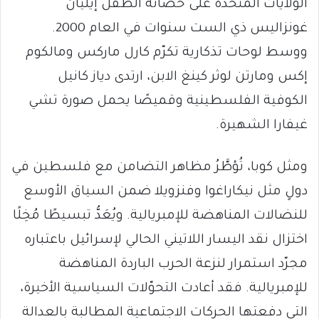
الولايات المتّحدة على حضانة الطفل إيليان
غونزاليس ذي الست سنوات في العام 2000.
ووسط لوحات تذكارية تكرّم كارل ماركس ومالكوم
إكس ومارتن لوثر كينغ الابن، ارتدى دياز كانيل
الكوفية الفلسطينية وقميصًا يحمل صورة تشي
غيفارا الشهيرة.
ومثل كوبا، تُؤطَّرُ مظاهر التضامن مع فلسطين في
دولٍ مثل نيكاراغوا وفنزويلا ضمن السياق الأوسع
للنضالات المناهضة للإمبريالية. ويُعَدُّ تبسيطًا مُخِلًا
اختزال نقد اليسار اللاتيني الحالي لإسرائيل باعتباره
مجرّد استمرار لنزعة الحرب الباردة المناهضة
للإمبريالية. فقد أعادت التحوّلات السياسية الأخيرة،
التي دفعتها الحركات الاجتماعية المطالبة بالعدالة