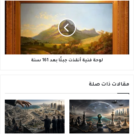
لوحة
فنية
أنقذت
جبلًا
بعد
161
سنة
لوحة فنية أنقذت جبلًا بعد 161 سنة
مقالات ذات صلة