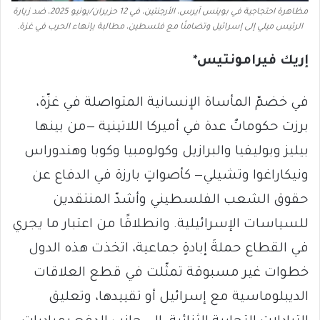
مظاهرة احتجاجية في بوينس آيرس، الأرجنتين، في 12 حزيران/يونيو 2025، ضد زيارة
الرئيس ميلي إلى إسرائيل وتضامنًا مع فلسطين، مطالبة بإنهاء الحرب في غزة.
إريك فيرامونتيس*
في خضمّ المأساة الإنسانية المتواصلة في غزّة،
برزت حكوماتٌ عدة في أميركا اللاتينية —من بينها
بيليز وبوليفيا والبرازيل وكولومبيا وكوبا وهندوراس
ونيكاراغوا وتشيلي— كأصواتٍ بارزة في الدفاع عن
حقوق الشعب الفلسطيني وأشدّ المنتقدين
للسياسات الإسرائيلية. وانطلاقًا من اعتبار ما يجري
في القطاع حملةَ إبادةٍ جماعية، اتخذت هذه الدول
خطوات غير مسبوقة تمثّلت في قطع العلاقات
الديبلوماسية مع إسرائيل أو تقييدها، وتعليق