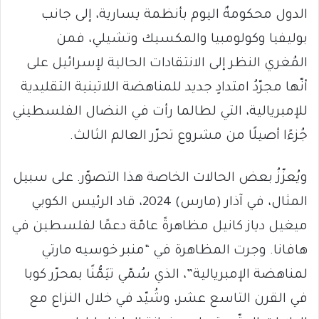
الدول محكومةٌ اليوم بأنظمة يسارية، إلى جانب
بوليفيا وكولومبيا والمكسيك وتشيلي، فمن
المُغري النظر إلى الانتقادات الحالية لإسرائيل على
أنّها مجرّدُ امتدادٍ جديد للمناهضة اللاتينية التقليدية
للإمبريالية، التي لطالما رأت في النضال الفلسطيني
جُزءًا أصيلًا من مشروع تحرّر العالم الثالث.
ويُعزّزُ بعض الحالات الخاصة هذا التصوّر. على سبيل
المثال، في آذار (مارس) 2024، قاد الرئيس الكوبي
ميغيل دياز كانيل مظاهرةً عامّة دعمًا لفلسطين في
هافانا. وجرت المظاهرة في “منبر خوسيه مارتي
لمناهضة الإمبريالية”، الذي سُمّي تيَمُّنًا بمحرّر كوبا
في القرن التاسع عشر، وشُيّد في خلال النزاع مع