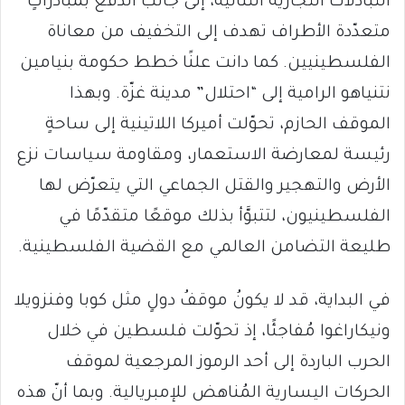
التبادلات التجارية الثنائية، إلى جانب الدفع بمبادراتٍ
متعدّدة الأطراف تهدف إلى التخفيف من معاناة
الفلسطينيين. كما دانت علنًا خطط حكومة بنيامين
نتنياهو الرامية إلى “احتلال” مدينة غزّة. وبهذا
الموقف الحازم، تحوّلت أميركا اللاتينية إلى ساحةٍ
رئيسة لمعارضة الاستعمار، ومقاومة سياسات نزع
الأرض والتهجير والقتل الجماعي التي يتعرّض لها
الفلسطينيون، لتتبوَّأ بذلك موقعًا متقدّمًا في
طليعة التضامن العالمي مع القضية الفلسطينية.
في البداية، قد لا يكونُ موقفُ دولٍ مثل كوبا وفنزويلا
ونيكاراغوا مُفاجئًا، إذ تحوّلت فلسطين في خلال
الحرب الباردة إلى أحد الرموز المرجعية لموقف
الحركات اليسارية المُناهض للإمبريالية. وبما أنّ هذه