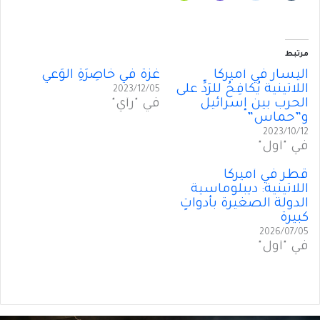
مرتبط
اليسار في أميركا
غزَّة في خَاصِرَةِ الوَعي
اللاتينية يُكافِحُ للرَدِّ على
2023/12/05
الحرب بين إسرائيل
في "رأي"
و”حماس”
2023/10/12
في "أول"
قطر في أميركا
اللاتينية: ديبلوماسية
الدولة الصغيرة بأدواتٍ
كبيرة
2026/07/05
في "أول"