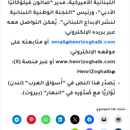
اللبنانية الأميركية، مدير “صالون فيلوُكَاليَّا
الأدبي”، ورئيس “اللجنة الوطنية اللبنانية
لنشر الإبداع اللبناني”. يُمكن التواصل معه
عبر بريده الإلكتروني:
email@henrizoghaib.com
أو متابعته على
موقعه الإلكتروني:
www.henrizoghaib.com
أو عبر منصة (
X
):
@HenriZoghaib
يَصدُر هذا النص في “أَسواق العرب” (لندن)
تَوَازيًا مع صُدُوره في “النهار” (بيروت).
شارك هذا الموضوع: