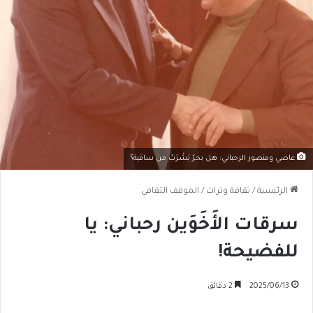
عاصي ومنصور الرحباني: هل بحرٌ يَشْرَبُ من ساقية؟
الرئيسية
/
ثقافة وتراث
/
الموقف الثقافي
سرقات الأَخَوَين رحباني: يا
للفضيحة!
2025/06/13
2 دقائق