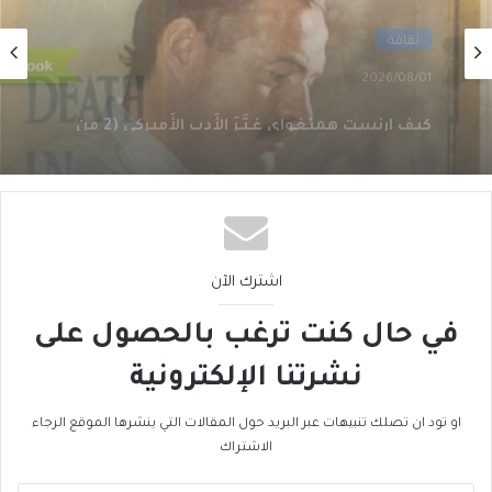
ثقافة
2026/07/28
كيف إِرنست همنغواي غـيَّـرَ الأَدب الأَميركي (1 من
3)
اشترك الآن
في حال كنت ترغب بالحصول على
نشرتنا الإلكترونية
او تود ان تصلك تنبيهات عبر البريد حول المقالات التي ينشرها الموقع الرجاء
الاشتراك