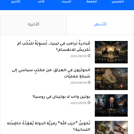
الخميس
الجمعة
السبت
الأحد
الأثنين
الأشهر
الأخيرة
مُبادرةُ ترامب في ليبيا… تَسوِيَةٌ للنُخَب أم
تَكريسٌ للانقسام؟
2026/08/06
الحوثيون في العراق: من مكتبٍ سياسي إلى
شبكةِ عمليّات
2026/08/06
بوتين واحد لا بوتينان في روسيا!
2026/08/06
تَخوينُ “حزب الله” رمزيَّة الدولة يُفقِدُهُ حاضِنَته
اللبنانية؟