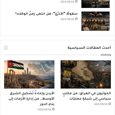
2026/08/06
سقوطُ “الأذرُع”: هل انتهى زمنُ الوكلاء؟
2026/08/06
أحدث المقالات السياسية
الحوثيون في العراق: من مكتبٍ
الأردن وإعادةُ تَشكيلِ الشرق
سياسي إلى شبكةِ عمليّات
الأوسط… من إدارةِ الأزمات إلى
بناءِ الدور
2026/08/06
2026/08/04