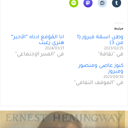
مرتبط
وطنٌ اسمُهُ فيروز (1
أَنا المُوَقِّع أَدناه “الأَجير”
من 3)
هنري زغيب
2024/03/21
2023/02/25
في "ثقافة"
في "المنبر الإجتماعي"
كنوز عاصي ومنصور
وفيروز
2023/09/30
في "الموقف الثقافي"