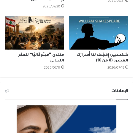
2026/07/21
2026/07/20
شكسبير: إِكشِف لنا أَسرارَك
منتدى “فيلُوكَاليَّا” للفكْر
العشرة (8 من 10)
اللبناني
2026/07/17
2026/07/18
الإعلانات