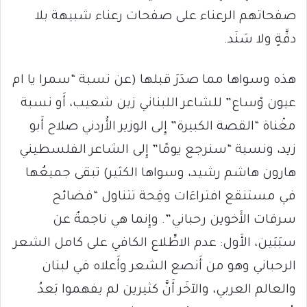
صفحاتهم الرعناء على صفحات رعناء شبيهة بلا
دقَّةٍ ولا سَنَد.
هذه وسواها مما صدَرَ قبلها (عن نسبة “سمرا يا ام
عيون وْساع” للشاعر اللبناني زين شعيب، أَو نسبة
مغْناة “القصة الكبيرة” إِلى الوزير الأُردني صلاح أَبو
زيد، ونسبة “سنرجع يومًا” إِلى الشاعر الفلسطيني
هارون هاشم رشيد، وسواها الكثير) تبقى جميعُها
في مستنقع افتراءَات وقِحة تتناول “فضائح
سرقات الأَخوين رحباني”. وإِنما هي ناجمةٌ عن
سبَبَين، الأَول: عدم الاطِّلاع الكافي على كامل الشعر
الرحباني وهو من أَنصع الشعر وأَعلاه في لبنان
والعالم العربي، والآخَر أَنَّ كثيرين لم يفهموا بَعدُ