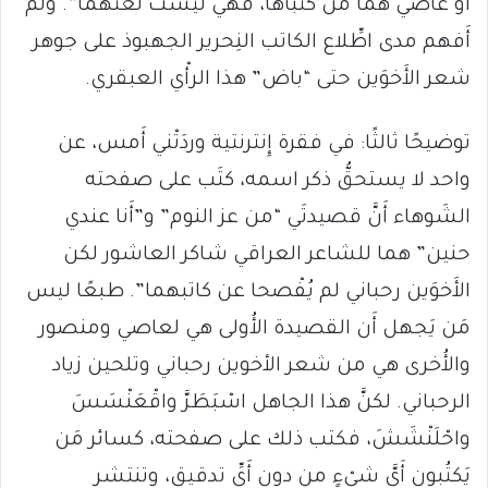
أَو عاصي هما من كتَبَاها، فهي ليست لغَتَهما”. ولم
أَفهم مدى اطِّلاع الكاتب النِحرير الجهبوذ على جوهر
شعر الأَخوَين حتى “باض” هذا الرأْي العبقري.
توضيحًا ثالثًا: في فقرة إِنترنتية وردَتْني أَمس، عن
واحد لا يستحقُّ ذكر اسمه، كتَب على صفحته
الشَوهاء أَنَّ قصيدتَي “من عز النوم” و”أَنا عندي
حنين” هما للشاعر العراقي شاكر العاشور لكن
الأَخوَين رحباني لم يُفْصحا عن كاتبهما”. طبعًا ليس
مَن يَجهل أَن القصيدة الأُولى هي لعاصي ومنصور
والأُخرى هي من شعر الأخوين رحباني وتلحين زياد
الرحباني. لكنَّ هذا الجاهل اسْبَطَرَّ واقْعَنْسَسَ
واحْلَنْشَشَ، فكتب ذلك على صفحته، كسائر مَن
يَكتُبون أَيَّ شيْءٍ من دون أَيِّ تدقيق، وتنتشر