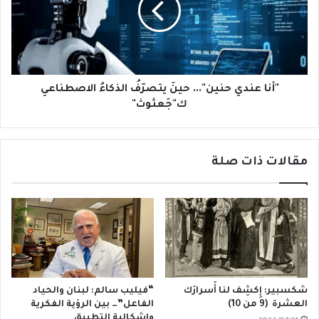
يتصرّفُ
الذكاءُ
الاصطناعي
ك"جَعثوث"
"أنا عندي حنين"... حينَ يتصرّفُ الذكاءُ الاصطناعي
ك"جَعثوث"
مقالات ذات صلة
شكسبير: إِكشِف لنا أَسرارَك
“فيليب سالم: لبنان والحياد
العشرة (9 من 10)
الفاعل”… بين الرؤية الفكرية
وإشكالية التطبيق