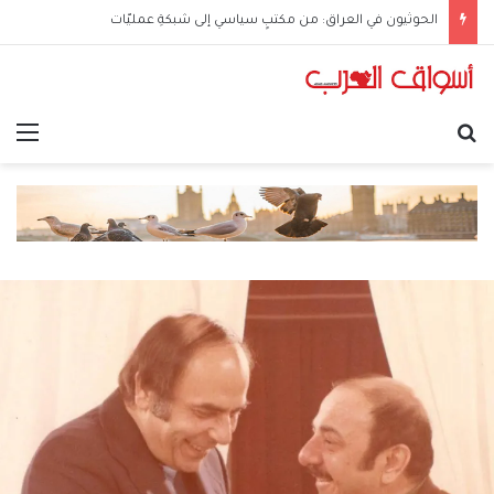
الحوثيون في العراق: من مكتبٍ سياسي إلى شبكةِ عمليّات
بحث عن
الق