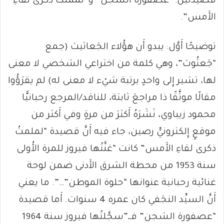
قصيدتَين: “عصفورة الشَجَن” و”لمملتُ ذكرى لقاءِ
الأَمس”.
توضيحًا أَوَّل: يبدو أَن هؤُلاء الجَعاثيث (جمع
“جَعثُوث”، وهي كلمة من اختراعي الشخصي لا معنى
لها، تشير إِلى واحدٍ برتبة شيْء لا معنى له) لم يقرَؤُوا
مقالًا موثَّقًا ذا مراجعَ ثابتة، للناقد/المرجع رحبانيًّا
محمود زيباوي، نَشَرَهُ أَكثرَ من مرةٍ وفي أَكثر من
موقعٍ إِلكترونيٍّ رصين، جاء فيه أَنَّ قصيدة “لملمتُ
ذكرى لقاءِ الأَمس” كانت “غنَّتْها فيروز للمرة الأُولى
سنة 1953 من محطة الشرق الأَدنى ضمن لوحة
غنائية رحبانية عنوانها “حلوة الموطن”…”. ما يعني
أَنَّ السيِّد النجَفي كان عمره 4 سنوات. أَما قصيدة
“عصفورة الشجن” فــ”سجَّلتْها فيروز سنة 1964