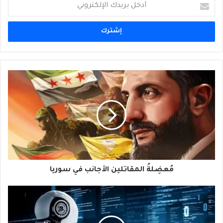
أدخل
بريدك
الإلكتروني
مُعضِلةُ
المقاتلين
الأجانب
في
سوريا
مُعضِلةُ المقاتلين الأجانب في سوريا
"أنا
عندي
حنين"...
حينَ