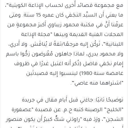
مع مجموعة قصائد أُخرى لحساب الإِذاعة الكويتية”،
ما يعني أَن السيِّد النجَفي كان عمره 15 سنة. ومتى
عرفْنا أَنَّ في مكتبة محمود زيباوي أَكبرَ مجموعةٍ من
المجلات الفنية القديمة وبينها “مجلة الإِذاعة
اللبنانية”، نَركُن إِليه مرجعًا/ثقةً لا يُناقَش. ولا أَدري،
ولا محمود يدري، لماذا جاهلون مُغْرضون زجُّوا باسم
إِمام نجَفي فاضل (ذُكر أَنه اغتيل غدرًا في ظروف
غامضة سنة 1980) لينسبوا إِليه قصيدتَين
“اشتراهما منه عاصي”.
توضيحًا ثانيًا: جاءَني قبل أَيام مقال في جريدة
“الخليج” الرصينة كتبه ح.م. عن قصيدة “عصفورة
الشجن”، ورَدَ فيه “راودَني شكٌّ كبيرٌ أَن يكون منصور