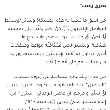
هنري زغيب
*
من أَسوَإِ ما تنكُبنا به هذه المسمَّاة وسائل/وسائط
التواصل الإِلكتروني، أَنَّ كلَّ واحدٍ يكتُب على صفحته
أَيَّ نَصّ، أَيَّ خبَر، من دون مصدرٍ ولا مرجعٍ ولا
صدْقية. وينتشر الخبر، فَتَتَنَاقَلُه مواقعُ وصفحاتٌ
أُخرى، يتداوَل به آلاف الإِنترنتيِّين ويستشهدون به
في مجالسهم على أَنه خبرٌ أَكيد.
من هذه الإِشاعات المتناقَلَة عن رُعونة صفحات
“التواصل”، تلك المتواتَرَة في نصوصِ كثيرين، بدون
أَيِّ سنَدٍ أَو مرجع، أَنَّ عاصي الرحباني “اشترى” من
إِمام مسجدٍ نجَفيٍّ جنوبي (وُلد سنة 1949)