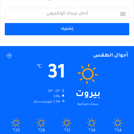
أدخل
بريدك
الإلكتروني
أحوال الطقس
31
℃
34º - 29º
بيروت
59%
2.96 كيلومتر/ساعة
سماء صافية
℃
29
℃
28
℃
31
℃
34
℃
34