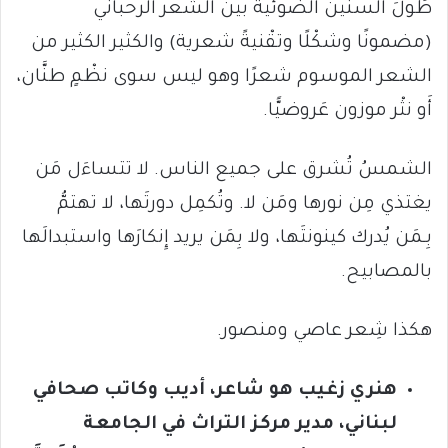
طُولَ السنين الضوئية بين الشعر الرحباني
(مضمونًا وشكْلًا وتقْنيةً شعرية) والكثير الكثير من
الشعر الموسوم شعرًا وهو ليس سوى نظْمٍ طنَّان،
أَو نثْر موزون عَروضيًّا.
الشمسُ تُشرق على جميع الناس. لا تتساءَل مَن
يغتذي مِن نورها ومَن لا. وتُكمِل دورتَها، لا تهتمُّ
بِـمَن يُدرك كينونتَها، ولا بِمَن يريد إِنكارَها واستبدالَها
بالمصابيح.
هكذا شِعر عاصي ومنصور.
هنري زغيب هو شاعر، أديب وكاتب صحافي
لبناني، مدير مركز التراث في الجامعة