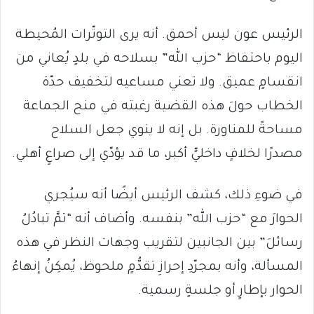
الرئيس عون ليس أحمق. أنه يرى التوتّرات المُحيطة
اليوم باحتفاظ “حزب الله” بسلاحه في بلدٍ يُعاني من
انقسامٍ عميق. ولا تعني مساعيه لتخفيف حدّة
الخطاب حولَ هذه القضية رغبته في منح الجماعة
مساحةً للمناورة. بل إنه لا ينوي جعل السلاح
مصدرًا لخلافٍ داخليٍّ أكبر، ما قد يؤدّي إلى صراعٍ أهلي.
في ضوءِ ذلك، كشف الرئيس أيضًا أنه سيُجري
الحوارَ مع “حزب الله” بنفسه. وأضاف أنه “تمَّ تبادُلُ
رسائلَ” بين الجانبين لتقريب وجهات النظر في هذه
المسألة، وأنه بمجرّدِ إحرازِ تقدُّمٍ ملحوظ، يُمكِنُ إنهاءُ
الحوار بإطارٍ أو جلسةٍ رسمية.