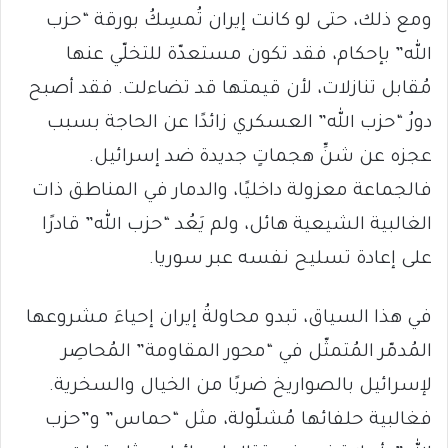
ومع ذلك، حتى لو كانت إيران تُمسِكُ بورقة “حزب
الله” بإحكام، فقد تكون مستعدّة للتخلّي عنها
مُقابل تنازلات، لأن قيمتها قد تضاءلت. فقد أصبح
دورُ “حزب الله” العسكري زائدًا عن الحاجة بسبب
عجزه عن شنِّ هجماتٍ جديدة ضد إسرائيل.
فالجماعة معزولة داخليًا، والدمار في المناطق ذات
الغالبية الشيعية هائل، ولم يَعُد “حزب الله” قادرًا
على إعادة تسليح نفسه عبر سوريا.
في هذا السياق، تبدو محاولةُ إيران إحياءَ مشروعها
المُدمّر المُتمثّل في “محور المقاومة” المُحاصِر
لإسرائيل بالصواريخ ضربًا من الخيال والسخرية.
فغالبية حلفائها مُشلّولة، مثل “حماس” و”حزب