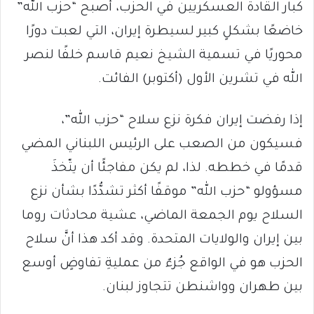
كبار القادة العسكريين في الحزب، أصبح “حزب الله”
خاضعًا بشكلٍ كبير لسيطرة إيران، التي لعبت دورًا
محوريًا في تسمية الشيخ نعيم قاسم خلفًا لنصر
الله في تشرين الأول (أكتوبر) الفائت.
إذا رفضت إيران فكرة نزع سلاح “حزب الله”،
فسيكون من الصعب على الرئيس اللبناني المضي
قدمًا في خططه. لذا، لم يكن مفاجئًا أن يتّخذَ
مسؤولو “حزب الله” موقفًا أكثر تشدُّدًا بشأن نزع
السلاح يوم الجمعة الماضي، عشية محادثات روما
بين إيران والولايات المتحدة. وقد أكد هذا أنَّ سلاح
الحزب هو في الواقع جُزءٌ من عمليةِ تفاوضٍ أوسع
بين طهران وواشنطن تتجاوز لبنان.