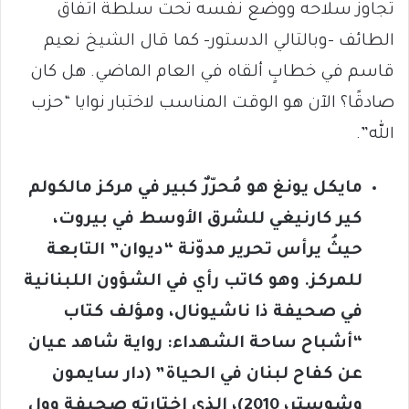
تجاوز سلاحه ووضع نفسه تحت سلطة اتفاق
الطائف -وبالتالي الدستور- كما قال الشيخ نعيم
قاسم في خطابٍ ألقاه في العام الماضي. هل كان
صادقًا؟ الآن هو الوقت المناسب لاختبار نوايا “حزب
الله”.
مايكل يونغ هو مُحرّرٌ كبير في مركز مالكولم
كير كارنيغي للشرق الأوسط في بيروت،
حيثُ يرأس تحرير مدوّنة “ديوان” التابعة
للمركز. وهو كاتب رأي في الشؤون اللبنانية
في صحيفة ذا ناشيونال، ومؤلف كتاب
“أشباح ساحة الشهداء: رواية شاهد عيان
عن كفاح لبنان في الحياة” (دار سايمون
وشوستر، 2010)، الذي اختارته صحيفة وول