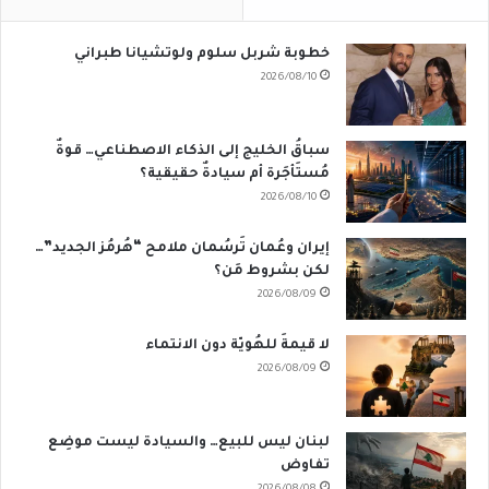
خطوبة شربل سلوم ولوتشيانا طبراني
2026/08/10
سباقُ الخليج إلى الذكاء الاصطناعي… قوةٌ
مُستَأجَرة أم سيادةٌ حقيقية؟
2026/08/10
إيران وعُمان تَرسُمان ملامح “هُرمُز الجديد”…
لكن بشروط مَن؟
2026/08/09
لا قيمةَ للهُويّة دون الانتماء
2026/08/09
لبنان ليس للبيع… والسيادة ليست موضِع
تفاوض