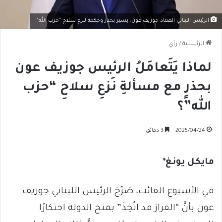
الرئيس اللبناني العماد جوزيف عون: يسير بحذر وحكمة لنزع سلاح "حزب الله".
الرئيسية
/
رأي
لماذا يَتَعامَلُ الرئيس جوزيف عون
بحذرٍ مع مسألةِ نَزعِ سلاحِ “حزب
الله”؟
2025/04/24
3 دقائق
مايكل يونغ*
في الأسبوع الفائت، صَرّحَ الرئيس اللبناني جوزيف
عون بأنَّ “القرارَ قد اتُخِذَ” بمنح الدولة احتكارًا