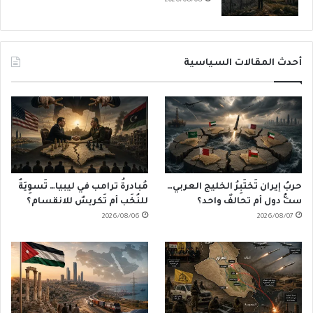
2026/08/08
أحدث المقالات السياسية
حربُ إيران تَختَبِرُ الخليج العربي…
مُبادرةُ ترامب في ليبيا… تَسوِيَةٌ
ستُّ دول أم تحالفٌ واحد؟
للنُخَب أم تَكريسٌ للانقسام؟
2026/08/06
2026/08/07