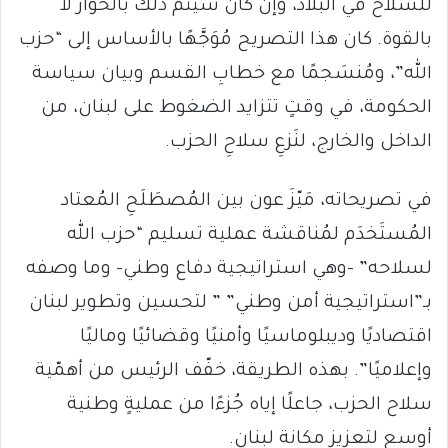
للسلاح في البلاد، وإن كان سيتمُّ ذلك بالحوار لا
بالقوة. كان هذا التصريح مُوَجَّهًا بالأساس إلى “حزب
الله”، ومُنسَجمًا مع خطابِ القسم وبيان سياسة
الحكومة، في وقتٍ تتزايد الضغوط على لبنان، من
الداخل والخارج، لنَزعِ سلاحِ الحزب.
في تصريحاته، مَيّزَ عون بين المُصطَلَحِ المُعتاد
المُستَخدَم لمُناقشة عملية تسليم “حزب الله
لسلاحه” -وهي استراتيجية دفاع وطني- وما وصفه
بـ”استراتيجية أمن وطني” ” لتحسين وتطوير لبنان
اقتصاديًا وديبلوماسيًا وأمنيًا وقضائيًا وماليًا
وإعلاميًا”. بهذه الطريقة، خفّف الرئيس من أهمّية
سلاح الحزب، جاعلًا إياه جُزءًا من عمليةٍ وطنية
أوسع لتعزيز مكانة لبنان.