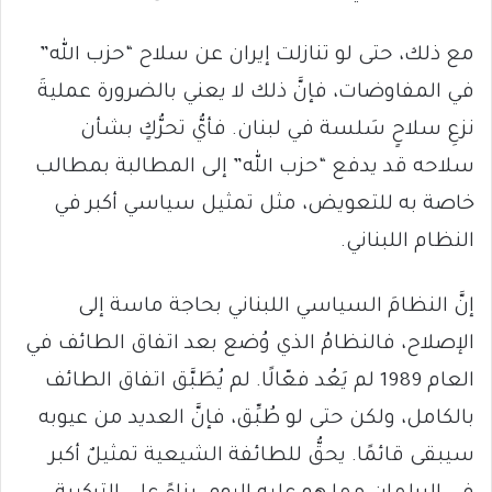
مع ذلك، حتى لو تنازلت إيران عن سلاح “حزب الله”
في المفاوضات، فإنَّ ذلك لا يعني بالضرورة عمليةَ
نزعِ سلاحٍ سَلسة في لبنان. فأيُّ تحرُّكٍ بشأن
سلاحه قد يدفع “حزب الله” إلى المطالبة بمطالب
خاصة به للتعويض، مثل تمثيل سياسي أكبر في
النظام اللبناني.
إنَّ النظامَ السياسي اللبناني بحاجة ماسة إلى
الإصلاح، فالنظامُ الذي وُضع بعد اتفاق الطائف في
العام 1989 لم يَعُد فعّالًا. لم يُطَبَّق اتفاق الطائف
بالكامل، ولكن حتى لو طُبِّق، فإنَّ العديد من عيوبه
سيبقى قائمًا. يحقُّ للطائفة الشيعية تمثيلٌ أكبر