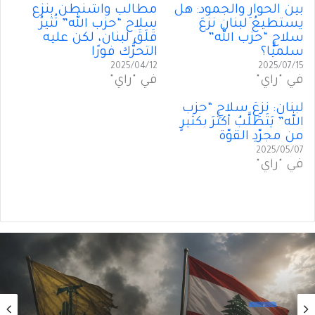
بين الحوارِ والجمود: هل
مطالب واشنطن بنزع
يستطيعُ لبنان نزعَ
سلاح “حزب الله” تُثيرُ
سلاح “حزب الله”
قَلَقَ لبنان، لكن عليه
سلميًّا؟
التحرُّك فورًا
2025/04/12
2025/07/15
في "رأي"
في "رأي"
لبنان: نَزعُ سلاحِ “حزب
الله” يَتَطَلَّبُ أكثَرَ بكثيرٍ
من مجرّدِ القوّة
2025/05/07
في "رأي"
رأي