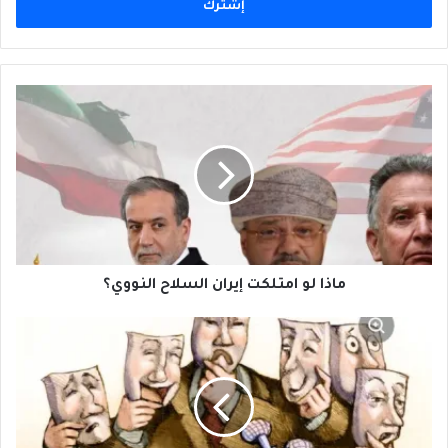
ماذا
لو
امتلكت
إيران
السلاح
النووي؟
ماذا لو امتلكت إيران السلاح النووي؟
...
أَمَّا
السياسيون
فمعظَمُهُم
إِلى
النسيان