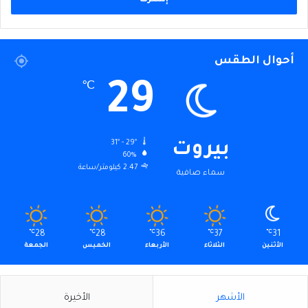
أحوال الطقس
29
℃
31º - 29º
بيروت
60%
2.47 كيلومتر/ساعة
سماء صافية
℃
28
℃
28
℃
36
℃
37
℃
31
الأثنين
الثلاثاء
الأربعاء
الخميس
الجمعة
الأشهر
الأخيرة