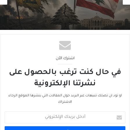
2026/08/06
تَخوينُ “حزب الله” رمزيَّة الدولة يُفقِدُهُ حاضِنَته
اللبنانية؟
اشترك الآن
في حال كنت ترغب بالحصول على
نشرتنا الإلكترونية
او تود ان تصلك تنبيهات عبر البريد حول المقالات التي ينشرها الموقع الرجاء
الاشتراك
أدخل
بريدك
الإلكتروني