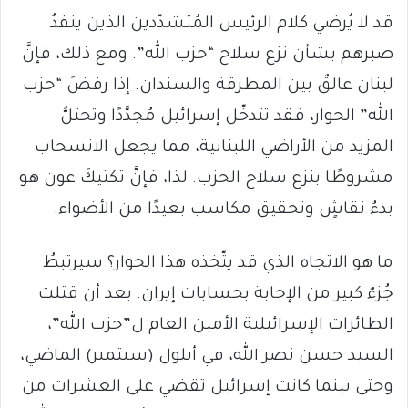
قد لا يُرضي كلام الرئيس المُتشدّدين الذين ينفدُ
صبرهم بشأن نزع سلاح “حزب الله”. ومع ذلك، فإنَّ
لبنان عالقٌ بين المطرقة والسندان. إذا رفضَ “حزب
الله” الحوار، فقد تتدخّل إسرائيل مُجدَّدًا وتحتلُّ
المزيد من الأراضي اللبنانية، مما يجعل الانسحاب
مشروطًا بنزع سلاح الحزب. لذا، فإنَّ تكتيكَ عون هو
بدءُ نقاشٍ وتحقيق مكاسب بعيدًا من الأضواء.
ما هو الاتجاه الذي قد يتّخذه هذا الحوار؟ سيرتبطُ
جُزءٌ كبير من الإجابة بحسابات إيران. بعد أن قتلت
الطائرات الإسرائيلية الأمين العام ل”حزب الله”،
السيد حسن نصر الله، في أيلول (سبتمبر) الماضي،
وحتى بينما كانت إسرائيل تقضي على العشرات من