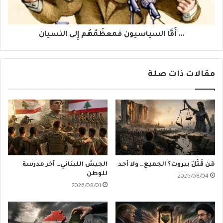
... أَمَّا السياسيون فمعظَمُهُم إِلى النسيان
مقالات ذات صلة
مَن قَتَلَ بيروت؟ الجميع… ولا أحد
الجيش اللبناني… آخر مدرسة
للوطن
2026/08/04
2026/08/01