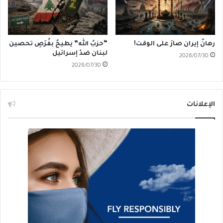
رهانُ إيران صارَ على الوقت!
“حزبُ الله” يطيحُ بفُرَصِ تحصين
لبنان ضدّ إسرائيل
2026/07/30
2026/07/30
الإعلانات