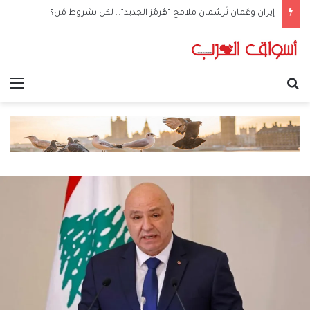
إيران وعُمان تَرسُمان ملامح “هُرمُز الجديد”… لكن بشروط مَن؟
بحث عن
الق