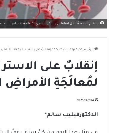
مفاهيم جديدة تُشَكِّلُ انقلابًا على الفكر التقليدي لمُعالجة الأمراض السرطا
الرئيسية
/
منوعات
/
صحة
/
إنقلابٌ على الاستراتيجياتِ التَقليدِ
إنقلابٌ على الاستراتي
لمُعالَجَةِ الأمراضِ
2025/02/04
الدكتورفيليب سالم
*
‏في مثلِ هذا اليوم من كلِّ سنة، يقفُ البشر