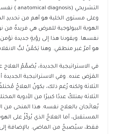
التشريحي (is
وعلى مستوى الخلية هو أهم من تحديدِ الم
الهوية البيولوجية للمرض هي فريدةٌ من 
نفسها. ويقودنا هذا إلى رؤيةٍ جديدة تؤمن 
هو أمرٌ غير منطقي. وهنا يَكمُنُ لبُّ الانقل
في الاستراتيجية الجديدة، يُصَمَّمُ العلاج
المَرَض عنده. وفي الاستراتيجية الجديدة أيض
الثلاثة ولكنه رُغم ذلك، يكونُ العلاجُ مُختلفً
الثلاثة يمتلكُ عددًا كبيرًا من الأدوية المخ
يُعالَجان بالعلاج نفسه. هذا المنحى من الع
فقط، سيُصبحُ من الماضي. بالإضافة إلى 