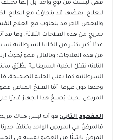
فهي ليست من نوعٍ واحد، بل إنها تختلفُ ف
للعلاج. بعضُها قد يتجاوَبُ مع العلاج ال
والبعض الآخر قد يتجاوب مع العلاج المُست
بمزيجٍ من هذه العلاجات الثلاثة. وها قد أثب
عددًا أكبر بكثير من الخلايا السرطانية نسبةً 
من هذه العلاجات؛ وبالتالي فهو يُحدِثُ ارت
الثلاثة تقتلُ الخلية السرطانية بطُرُقٍ مخت
السرطانية كما يقتل الخلية الصحيحة، فال
وحدها دون غيرها. أمّا العلاجُ المناعي فهو
المريض بحيث يُصبحُ هذا الجهاز قادرًا على 
المفهوم الثاني:
هو أنه ليس هناك مريض
فالمرضُ في المريضِ الواحد يختلفُ جذريً
المرضُ ناشئًا من العضو نفسه في الج