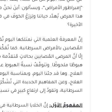
“إمبراطور الأمراض”، ويسألون: أينَ نحنُ
هذا المرض يُهدّد حياتنا ويَزرَعُ الخوفَ في 
الأخيرة؟
إلّا أنَّ المرضى المُصابين بحالاتٍ مُتقدِّ
هبوطًا ملحوظًا. وتتوقّفُ نسبةُ الهبوطِ 
العلاج. وها قد جئنا اليوم، وبمناسبة اليوم
العلاج، وعن المفاهيم الجديدة التي تُشَكِّل
السرطانية، وتقودُ إلى ارتفاعٍ كبيرٍ في نسب
المفهومُ الأوّل:
إنَّ الخلايا السرطانية ف