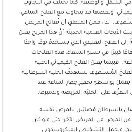
ي الشكلِ والوظيفة، كما تختلفُ في التجاوُبِ
كيميائي، وبعضها قد يتجاوب مع العلاج المناعي،
َهدِف. لذا، فمن المنطقِ أن نُعالجَ المريض
تت الأبحاث العلمية الحديثة أنَّ هذا المزيج يقتلُ
إلى العلاج التقليدي الذي يَستَخدمُ نوعًا واحدًا
فاعًا كبيرًا في نسبةِ الشفاء. هذه العلاجات
لفة. فبينما يقتلُ العلاج الكيميائي الخلية
علاجُ المُستَهدِف يستهدفُ الخلية السرطانية
 يعملُ بواسطةِ تحفيزِ جهازِ المناعة عند
التعرُّف على الخليّة المريضة وتدميرها.
ان بالسرطان مُصابَين بالمرض نفسه.
ا عن المرض في المريض الآخر؛ حتى ولو كان
سم، ويحمل التشخيص الميكروسكوبي