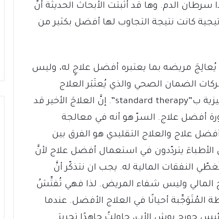
رطان الدم. وها قد أثبتت الأبحاث الحديثة أنَّ
تيجية كانت نتيجة التجاوب لها أفضل بكثير من
يُعالِجَ مريضه بما يعتبره أفضل علاجٍ له، وليس
ات الضمان الصحي والذي يُعتَبَر العلاج
التقليدي المفضّل وما يُعرَف باللغة الإنكليزية ب”standard therapy”. إنَّ العلاجَ الأخير قد
ضرورة أفضل علاج. السرّ هو أنه في معالجة
فضل علاج والعلاج التقليدي هو الفرق بين
 الأطباءَ يتردّدون في استعمال أفضل علاج لأنَّ
غطّي النفقات المالية له. يجب ان نتذكّر أنَّ
المالي وليس شفاء المريض. لذا فهي تُفتِّشُ
 المُتَوَجِّبة أحيانًا في العلاج الأفضل. عندما
يس جورج بوش الأب، حاولتُ جاهدًا تحريرَ