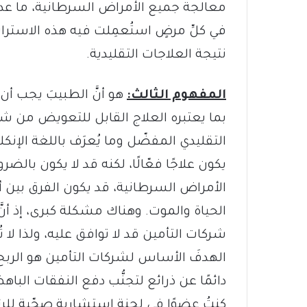
معالجة جميع الأمراض السرطانية، ما عدا س
في كلِّ مرضٍ استُعمِلت فيه هذه الاسترا
نتيجة العلاجات التقليدية.
المفهوم الثالث:
هو أنَّ الطبيبَ يجب أن 
بما يعتبره العلاج القابل للتعويض من شرك
يكون علاجًا فعّالًا، لكنه قد لا يكون بال
الأمراض السرطانية، قد يكون الفرق بين أ
الحياة والموت. وهناك مشكلة كبرى، إذ أنَّ
شركات التأمين قد لا توافق عليه، ولذا لا تُ
الهدفَ الأساس لشركات التأمين هو الربح 
دائمًا عن ذرائع لتجنُّب دفع النفقات الباهظة
كنتُ عضوًا في لجنةٍ استشارية صحّية للرئ