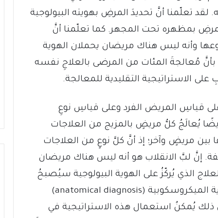
anatomical diagnos ) نفسه. لقد تعلّمنا أنَّ تحديدَ المرضِ بهويته البيولوجية
رضِ بمظهره تحت المجهر. كما تعلّمنا أنَّ
نوعها وأنه ليس هناك مريضان يحملان الهوية
بأنَّ مُعالجةَ المئات من المرضى بالعلاجِ نفسه
ابِ على الاستراتيجية التقليدية للمعالجة.
 على قياسِ المريض الفرد وعلى قياسِ نوعِ
ًا يُعالَجُ كلُّ مريضٍ بالمزيج من العلاجات
ا بين مريضٍ وآخر؛ إذ أنَّ كلَّ نوعٍ من العلاجات
تلفة. إنَّ لبَّ الانقلاب هو أنه ليس هناك مريضان
لاج الذي يُركّزُ على الهوية البيولوجية سيُصبحُ
المستقبل، أما العلاجُ الذي يُركّزُ على الهوية الميكروسكوبية (anatomical diagnosis)
ذلك يُمكنُ استعمال هذه الاستراتيجية في