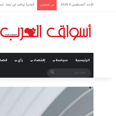
الأحد, أغسطس 9 2026
مُبادرةُ ترامب في ليبيا… تَس
في العناوين
الرئيسية
سياسة
إقتصاد
رأي
قضاي
بحث
عن