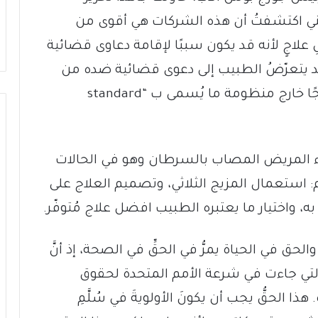
نني اكتشفتُ أن هذه الشركات هي أقوى من
لِ علاجٍ لأنه قد يكون سببًا لإقامة دعاوى قضائية
قد يتعرّضُ الطبيب إلى دعوى قضائية ضده من
قبل المريض أو أهله عندما يستعملُ علاجًا خارج منظومة ما يُسمى ب “standard
اء المريض المصاب بالسرطان وهو في الحالات
: استعمال المزيج الثلاثي، وتصميم العلاج على
اختيار ما يعتبره الطبيب افضل علاج مُتوفّر.
. والحق في الحياة يمرُّ في الحقِّ في الصحة، إذ أنَّ
ق التي جاءت في شرعة الأمم المتحدة لحقوق
هذا الحقُّ يجب أن يكونَ الأولويةَ في سُلَّمِ