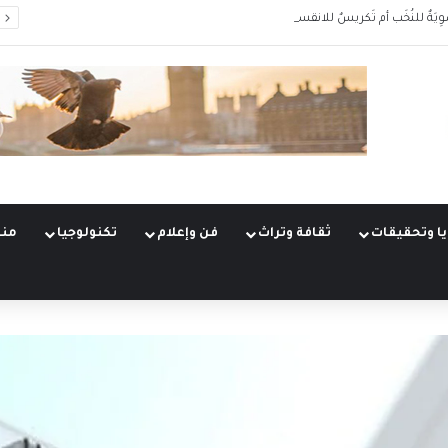
وِيَةٌ للنُخَب أم تَكريسٌ للانقسام؟
ا وتحقيقات
ثقافة وتراث
فن وإعلام
تكنولوجيا
منو