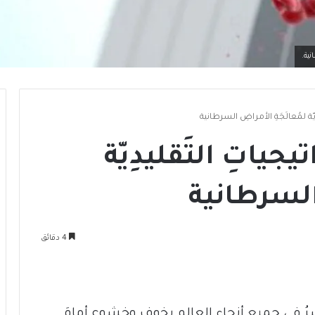
نية.
يّة لمُعالَجَةِ الأمراضِ السرطانية
جياتِ التَقليدِيّة
 السرطانية
4 دقائق
ُ في جميعِ أنحاءِ العالمِ بخوفٍ وخشوعٍ أمامَ