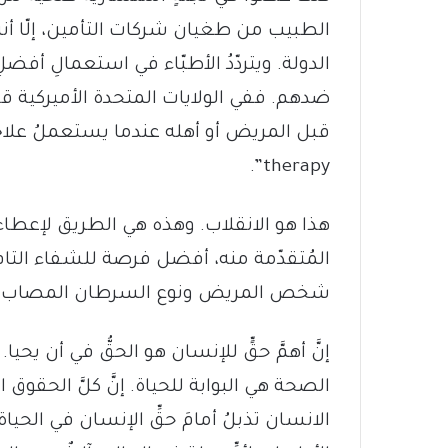
الطبيب من طغيان شركات التأمين، إلّا أ
الدولة. ويتردّدُ الأطبّاء في استعمالِ أفض
ضدهم. ففي الولايات المتحدة الأميركية 
therapy”.
‏هذا هو الانقلاب. وهذه هي الطريق لإعط
المُتقدّمة منه، أفضل فرصة للشفاء التام
شخص المريض ونوع السرطان المصاب به، و
‏إنَّ أهمَّ حقٍّ للإنسان هو الحقُّ في أن يحيا
الصحة هي البوابة للحياة. إنَّ كلَّ الحقو
الانسان تذبلُ أمامَ حقِّ الإنسان في الحياة. 