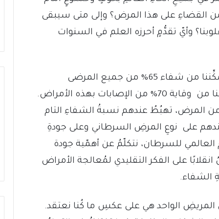
 من القضاءِ على هذا المرض؟ وإلى متى سيبقى
قلوبنا؟ وأيّ تقدُّمٍ أحرزه العلم في السنوات
‏إنَّ المعرفةَ العلمية التي نمتلكها اليوم تُمَكِّننا من شفاء 65% من جميع المرضى
المُصابين بالأمراض السرطانية. كما تُمَكِّننا من وقاية 70% من الإصابات بهذه الأمراض.
مة من المرض، تهبُطُ عندهم نسبةُ الشفاءِ التام
عندهم على نوعِ المرضِ السرطاني وعلى جودةِ
 العالمي للسرطان، نتكلّمُ عن أهمّية جودة
ُ انقلابًا على الفكر التقليدي لمُعالجة الأمراض
ةِ الشفاء.
ي المريضِ الواحد هي على عكسِ ما كُنا نعتقد.